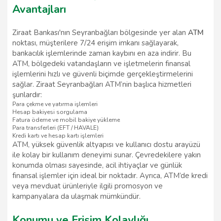
Avantajları
Ziraat Bankası'nın Seyranbağları bölgesinde yer alan
ATM
noktası, müşterilere 7/24 erişim imkanı sağlayarak,
bankacılık işlemlerinde zaman kaybını en aza indirir. Bu
ATM, bölgedeki vatandaşların ve işletmelerin finansal
işlemlerini hızlı ve güvenli biçimde gerçekleştirmelerini
sağlar. Ziraat Seyranbağları ATM’nin başlıca hizmetleri
şunlardır:
Para çekme ve yatırma işlemleri
Hesap bakiyesi sorgulama
Fatura ödeme ve mobil bakiye yükleme
Para transferleri (EFT / HAVALE)
Kredi kartı ve hesap kartı işlemleri
ATM, yüksek güvenlik altyapısı ve kullanıcı dostu arayüzü
ile kolay bir kullanım deneyimi sunar. Çevredekilere yakın
konumda olması sayesinde, acil ihtiyaçlar ve günlük
finansal işlemler için ideal bir noktadır. Ayrıca, ATM’de kredi
veya mevduat ürünleriyle ilgili promosyon ve
kampanyalara da ulaşmak mümkündür.
Konumu ve Erişim Kolaylığı