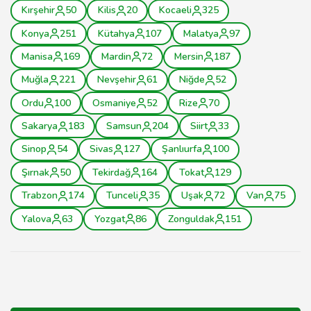
Kırşehir
50
Kilis
20
Kocaeli
325
Konya
251
Kütahya
107
Malatya
97
Manisa
169
Mardin
72
Mersin
187
Muğla
221
Nevşehir
61
Niğde
52
Ordu
100
Osmaniye
52
Rize
70
Sakarya
183
Samsun
204
Siirt
33
Sinop
54
Sivas
127
Şanlıurfa
100
Şırnak
50
Tekirdağ
164
Tokat
129
Trabzon
174
Tunceli
35
Uşak
72
Van
75
Yalova
63
Yozgat
86
Zonguldak
151