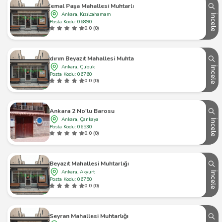
Kemal Paşa Mahallesi Muhtarlığı
Ankara, Kızılcahamam
İncele
Posta Kodu: 06890
0.0 (0)
Yıldırım Beyazıt Mahallesi Muhtarlığı
Ankara, Çubuk
İncele
Posta Kodu: 06760
0.0 (0)
Ankara 2 No'lu Barosu
Ankara, Çankaya
İncele
Posta Kodu: 06530
0.0 (0)
Beyazıt Mahallesi Muhtarlığı
Ankara, Akyurt
İncele
Posta Kodu: 06750
0.0 (0)
Seyran Mahallesi Muhtarlığı