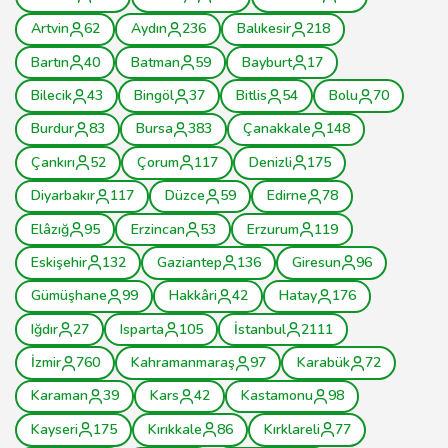
Artvin
62
Aydın
236
Balıkesir
218
Bartın
40
Batman
59
Bayburt
17
Bilecik
43
Bingöl
37
Bitlis
54
Bolu
70
Burdur
83
Bursa
383
Çanakkale
148
Çankırı
52
Çorum
117
Denizli
175
Diyarbakır
117
Düzce
59
Edirne
78
Elâzığ
95
Erzincan
53
Erzurum
119
Eskişehir
132
Gaziantep
136
Giresun
96
Gümüşhane
99
Hakkâri
42
Hatay
176
Iğdır
27
Isparta
105
İstanbul
2111
İzmir
760
Kahramanmaraş
97
Karabük
72
Karaman
39
Kars
42
Kastamonu
98
Kayseri
175
Kırıkkale
86
Kırklareli
77