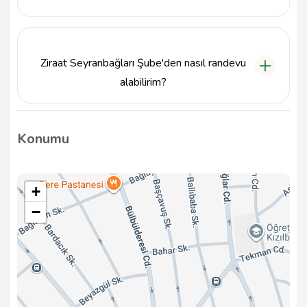
Ziraat Seyranbağları ATM'si, aynı adres olan
Seyranbağları Bülbülderesi Cad. No:119A Küçükesat
Çankaya'da yer almaktadır.
Ziraat Seyranbağları Şube'den nasıl randevu
alabilirim?
Ziraat Seyranbağları Şube'den randevu almak için
şubenin telefon numarasını arayarak ya da doğrudan
Konumu
şubeye giderek randevu talep edebilirsiniz.
+
−