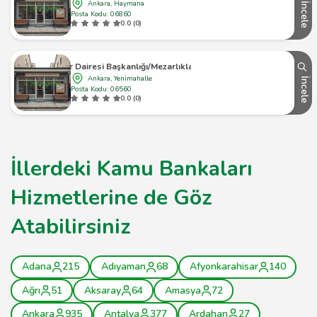
Ankara, Haymana
İncele
Posta Kodu: 06860
0.0 (0)
Mezarlıklar Dairesi Başkanlığı/Mezarlıklar Şube Müdürlüğü
Ankara, Yenimahalle
İncele
Posta Kodu: 06560
0.0 (0)
İllerdeki Kamu Bankaları
Hizmetlerine de Göz
Atabilirsiniz
Adana
215
Adıyaman
68
Afyonkarahisar
140
Ağrı
51
Aksaray
64
Amasya
72
Ankara
935
Antalya
377
Ardahan
27