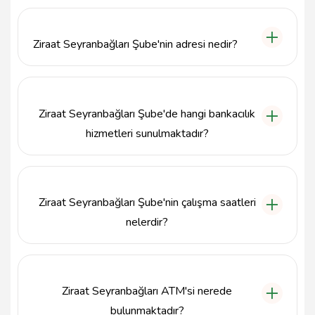
Ziraat Seyranbağları Şube'nin adresi nedir?
Ziraat Seyranbağları Şube'nin adresi Seyranbağları
Bülbülderesi Cad. No:119A Küçükesat Çankaya,
Ankara'dır.
Ziraat Seyranbağları Şube'de hangi bankacılık
hizmetleri sunulmaktadır?
Ziraat Seyranbağları Şube, hesap açma, kredi
başvurusu, para transferi ve diğer bankacılık işlemleri
gibi geniş bir hizmet yelpazesi sunmaktadır.
Ziraat Seyranbağları Şube'nin çalışma saatleri
nelerdir?
Ziraat Seyranbağları Şube, hafta içi her gün 09:00 -
17:00 saatleri arasında hizmet vermektedir.
Ziraat Seyranbağları ATM'si nerede
bulunmaktadır?