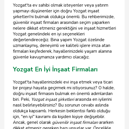
Yozgat'ta ev sahibi olmak isteyenler veya yatırım
yapmayı düşünenler için doğru Yozgat inşaat
şirketleri'ni bulmak oldukça önemli. Bu rehberimizde,
güvenilir inşaat firmaları arasından seçim yaparken
nelere dikkat etmeniz gerektiğini ve inşaat hizmetleri
Yozgat genelindeki en iyi seçenekleri
değerlendireceğiz. Bina yapım Yozgat özelinde
uzmanlaşmış, deneyimli ve kaliteli işlere imza atan
firmaları keşfederek, hayallerinizdeki yaşam alanına
güvenle kavuşmanıza yardımcı olacağız.
Yozgat En İyi İnşaat Firmaları
Yozgat'ta hayallerinizdeki evi inşa etmek veya ticari
bir projeyi hayata geçirmek mi istiyorsunuz? O halde,
doğru inşaat firmasını bulmak en önemli adımlardan
biri. Peki,
Yozgat inşaat şirketleri
arasında en iyilerini
nasıl belirleyebilirsiniz? Bu sorunun cevabı aslında
oldukça kapsamlı. Herkesin beklentisi farklı olduğu
için, "en iyi" kavramı da kişiden kişiye değişebilir.
Ancak, genel olarak
güvenilir inşaat firmaları
ararken
dikkat etmeniz gereken bazı unsurlar var. Öncelikle,