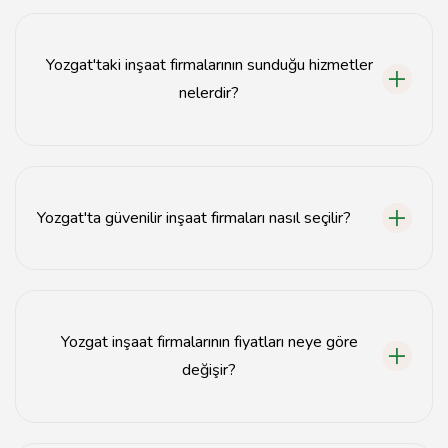
Yozgat'ta inşaat firmaları, internet üzerinden arama
yaparak veya yerel rehberlerden bulunabilir.
Yozgat'taki inşaat firmalarının sunduğu hizmetler
nelerdir?
Yozgat'taki inşaat firmaları, bina yapımı, tadilat, proje
yönetimi ve danışmanlık hizmetleri sunmaktadır.
Yozgat'ta güvenilir inşaat firmaları nasıl seçilir?
Güvenilir inşaat firmaları, müşteri yorumları, referanslar
ve önceki projeleri ile değerlendirilmelidir.
Yozgat inşaat firmalarının fiyatları neye göre
değişir?
Fiyatlar, proje büyüklüğü, malzeme kalitesi ve işçilik