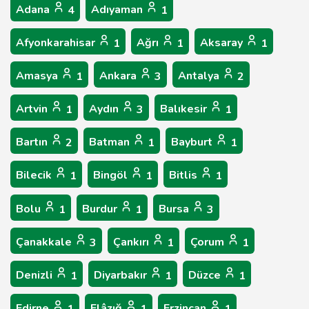
Adana
Adıyaman
4
1
Afyonkarahisar
Ağrı
Aksaray
1
1
1
Amasya
Ankara
Antalya
1
3
2
Artvin
Aydın
Balıkesir
1
3
1
Bartın
Batman
Bayburt
2
1
1
Bilecik
Bingöl
Bitlis
1
1
1
Bolu
Burdur
Bursa
1
1
3
Çanakkale
Çankırı
Çorum
3
1
1
Denizli
Diyarbakır
Düzce
1
1
1
Edirne
Elâzığ
Erzincan