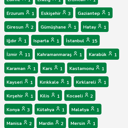
1
1
1
Erzurum
Eskişehir
Gaziantep
1
3
1
Giresun
Gümüşhane
Hatay
2
1
1
Iğdır
Isparta
İstanbul
1
1
15
İzmir
Kahramanmaraş
Karabük
11
1
1
Karaman
Kars
Kastamonu
1
1
1
Kayseri
Kırıkkale
Kırklareli
1
1
1
Kırşehir
Kilis
Kocaeli
1
1
2
Konya
Kütahya
Malatya
3
1
1
Manisa
Mardin
Mersin
2
2
1