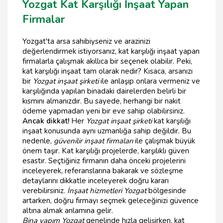
Yozgat Kat Karşılığı İnşaat Yapan
Firmalar
Yozgat'ta arsa sahibiyseniz ve arazinizi
değerlendirmek istiyorsanız, kat karşılığı inşaat yapan
firmalarla çalışmak akıllıca bir seçenek olabilir. Peki,
kat karşılığı inşaat tam olarak nedir? Kısaca, arsanızı
bir
Yozgat inşaat şirketi
ile anlaşıp onlara vermeniz ve
karşılığında yapılan binadaki dairelerden belirli bir
kısmını almanızdır. Bu sayede, herhangi bir nakit
ödeme yapmadan yeni bir eve sahip olabilirsiniz.
Ancak dikkat!
Her
Yozgat inşaat şirketi
kat karşılığı
inşaat konusunda aynı uzmanlığa sahip değildir. Bu
nedenle,
güvenilir inşaat firmaları
ile çalışmak büyük
önem taşır. Kat karşılığı projelerde, karşılıklı güven
esastır. Seçtiğiniz firmanın daha önceki projelerini
inceleyerek, referanslarına bakarak ve sözleşme
detaylarını dikkatle inceleyerek doğru kararı
verebilirsiniz.
İnşaat hizmetleri Yozgat
bölgesinde
artarken, doğru firmayı seçmek geleceğinizi güvence
altına almak anlamına gelir.
Bina yapım Yozgat
genelinde hızla gelişirken, kat