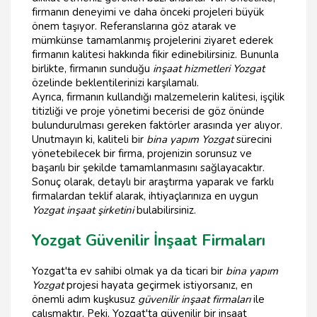
firmanın deneyimi ve daha önceki projeleri büyük
önem taşıyor. Referanslarına göz atarak ve
mümkünse tamamlanmış projelerini ziyaret ederek
firmanın kalitesi hakkında fikir edinebilirsiniz. Bununla
birlikte, firmanın sunduğu
inşaat hizmetleri Yozgat
özelinde beklentilerinizi karşılamalı.
Ayrıca, firmanın kullandığı malzemelerin kalitesi, işçilik
titizliği ve proje yönetimi becerisi de göz önünde
bulundurulması gereken faktörler arasında yer alıyor.
Unutmayın ki, kaliteli bir
bina yapım Yozgat
sürecini
yönetebilecek bir firma, projenizin sorunsuz ve
başarılı bir şekilde tamamlanmasını sağlayacaktır.
Sonuç olarak, detaylı bir araştırma yaparak ve farklı
firmalardan teklif alarak, ihtiyaçlarınıza en uygun
Yozgat inşaat şirketini
bulabilirsiniz.
Yozgat Güvenilir İnşaat Firmaları
Yozgat'ta ev sahibi olmak ya da ticari bir
bina yapım
Yozgat
projesi hayata geçirmek istiyorsanız, en
önemli adım kuşkusuz
güvenilir inşaat firmaları
ile
çalışmaktır. Peki, Yozgat'ta güvenilir bir inşaat