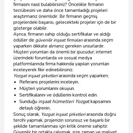
firmasını nasıl bulabilirsiniz? Öncelikle firmanın
tecrübesini ve daha önce tamamladığı projeleri
araştırmanız önemlidir. Bir firmanın geçmiş
projelerdeki başarısı, gelecekteki projeler için de bir
gösterge olabilir.
Ayrıca, firmanın sahip olduğu sertifikalar ve aldığı
ödüller de
güvenilir inşaat firmaları
arasında seçim
yaparken dikkate almanız gereken unsurlardır.
Müşteri yorumları da önemli bir ipucudur; internet
üzerindeki forumlarda ve sosyal medya
platformlarında firma hakkında yapılan yorumları
inceleyerek fikir edinebilirsiniz.
Yozgat inşaat şirketleri
arasında seçim yaparken;
Referans projelerini inceleyin.
Müşteri yorumlarını okuyun.
Sertifikalarını ve ödüllerini kontrol edin.
Sunduğu
inşaat hizmetleri Yozgat
kapsamını
detaylı öğrenin.
Sonuç olarak,
Yozgat inşaat şirketleri
arasında doğru
tercihi yapmak, projenizin sorunsuz ve başarılı bir
şekilde tamamlanması için kritik öneme sahiptir.
Güvenilir bir ortakla çalışmak, size zaman ve maliyet