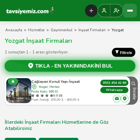
Tavsiyemiz Anasayfa
Anasayfa
>
Hizmetler
>
Gayrimenkul
>
İnşaat Firmaları
>
Yozgat
Yozgat İnşaat Firmaları
1 sonuçtan 1 - 1 arası gösteriliyor.
Filtrele
TIKLA -
EN YAKININDAKİNİ BUL
Çağlayan Konut Yapı İnşaat
0532 454 42 66
Yozgat, Merkez
İncele
Whatsapp
Posta Kodu: 66010
0.0 (0)
Fiyat Aralığı: 200,00 ₺ - 400,00 ₺
İllerdeki İnşaat Firmaları Hizmetlerine de Göz
Atabilirsiniz