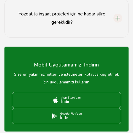
ücretlerine göre değişiklik göstermektedir.
Yozgat'ta inşaat projeleri için ne kadar süre
gereklidir?
İnşaat projelerinin süresi, projenin kapsamına bağlı
olarak birkaç aydan bir yıla kadar değişebilir.
Mobil Uygulamamızı İndirin
Size en yakın hizmetleri ve işletmeleri kolayca keşfetmek
için uygulamamızı kullanın.
App Store'dan
İndir
Google Play'den
İndir