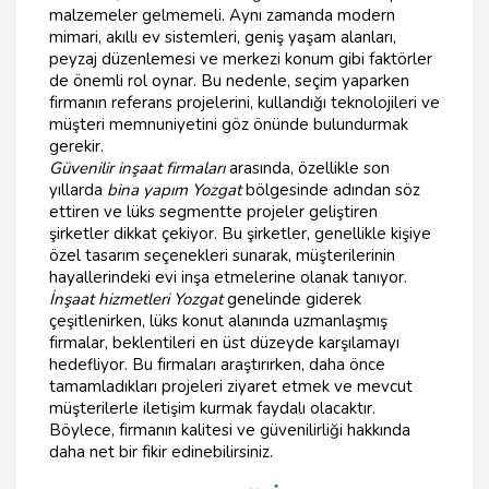
malzemeler gelmemeli. Aynı zamanda modern
mimari, akıllı ev sistemleri, geniş yaşam alanları,
peyzaj düzenlemesi ve merkezi konum gibi faktörler
de önemli rol oynar. Bu nedenle, seçim yaparken
firmanın referans projelerini, kullandığı teknolojileri ve
müşteri memnuniyetini göz önünde bulundurmak
gerekir.
Güvenilir inşaat firmaları
arasında, özellikle son
yıllarda
bina yapım Yozgat
bölgesinde adından söz
ettiren ve lüks segmentte projeler geliştiren
şirketler dikkat çekiyor. Bu şirketler, genellikle kişiye
özel tasarım seçenekleri sunarak, müşterilerinin
hayallerindeki evi inşa etmelerine olanak tanıyor.
İnşaat hizmetleri Yozgat
genelinde giderek
çeşitlenirken, lüks konut alanında uzmanlaşmış
firmalar, beklentileri en üst düzeyde karşılamayı
hedefliyor. Bu firmaları araştırırken, daha önce
tamamladıkları projeleri ziyaret etmek ve mevcut
müşterilerle iletişim kurmak faydalı olacaktır.
Böylece, firmanın kalitesi ve güvenilirliği hakkında
daha net bir fikir edinebilirsiniz.