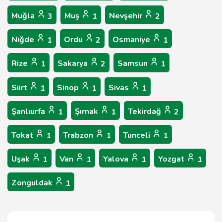
Muğla
Muş
Nevşehir
3
1
2
Niğde
Ordu
Osmaniye
1
2
1
Rize
Sakarya
Samsun
1
2
1
Siirt
Sinop
Sivas
1
1
1
Şanlıurfa
Şırnak
Tekirdağ
1
1
2
Tokat
Trabzon
Tunceli
1
1
1
Uşak
Van
Yalova
Yozgat
1
1
1
1
Zonguldak
1