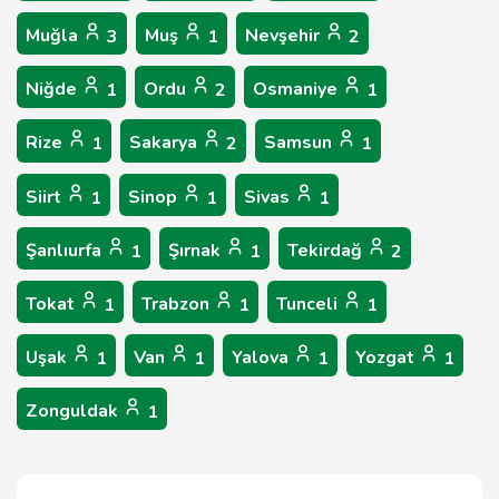
Muğla
Muş
Nevşehir
3
1
2
Niğde
Ordu
Osmaniye
1
2
1
Rize
Sakarya
Samsun
1
2
1
Siirt
Sinop
Sivas
1
1
1
Şanlıurfa
Şırnak
Tekirdağ
1
1
2
Tokat
Trabzon
Tunceli
1
1
1
Uşak
Van
Yalova
Yozgat
1
1
1
1
Zonguldak
1