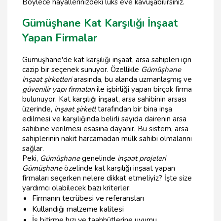
Böylece hayallerinizdeki lüks eve kavuşabilirsiniz.
Gümüşhane Kat Karşılığı İnşaat
Yapan Firmalar
Gümüşhane'de kat karşılığı inşaat, arsa sahipleri için
cazip bir seçenek sunuyor. Özellikle
Gümüşhane
inşaat şirketleri
arasında, bu alanda uzmanlaşmış ve
güvenilir yapı firmaları
ile işbirliği yapan birçok firma
bulunuyor. Kat karşılığı inşaat, arsa sahibinin arsası
üzerinde,
inşaat şirketl
tarafından bir bina inşa
edilmesi ve karşılığında belirli sayıda dairenin arsa
sahibine verilmesi esasına dayanır. Bu sistem, arsa
sahiplerinin nakit harcamadan mülk sahibi olmalarını
sağlar.
Peki,
Gümüşhane
genelinde
inşaat projeleri
Gümüşhane
özelinde kat karşılığı inşaat yapan
firmaları seçerken nelere dikkat etmeliyiz? İşte size
yardımcı olabilecek bazı kriterler:
Firmanın tecrübesi ve referansları
Kullandığı malzeme kalitesi
İş bitirme hızı ve taahhütlerine uyumu