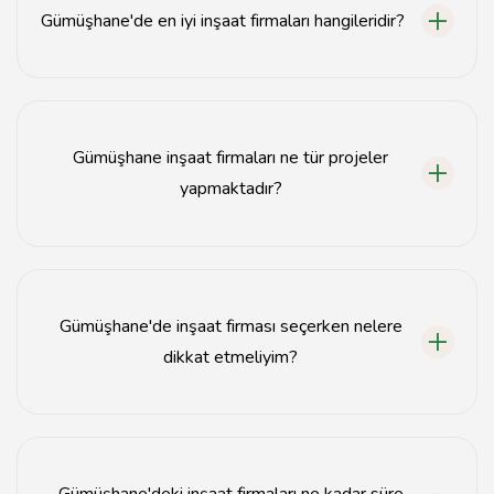
Gümüşhane'de en iyi inşaat firmaları hangileridir?
Gümüşhane'deki en iyi inşaat firmaları, müşteri
memnuniyeti ve kaliteli projeleri ile öne çıkan
firmalardır.
Gümüşhane inşaat firmaları ne tür projeler
yapmaktadır?
Gümüşhane inşaat firmaları konut, ticari alanlar ve
altyapı projeleri gibi çeşitli inşaat projeleri
gerçekleştirmektedir.
Gümüşhane'de inşaat firması seçerken nelere
dikkat etmeliyim?
İnşaat firması seçerken referanslar, proje deneyimi ve
müşteri yorumlarına dikkat etmelisiniz.