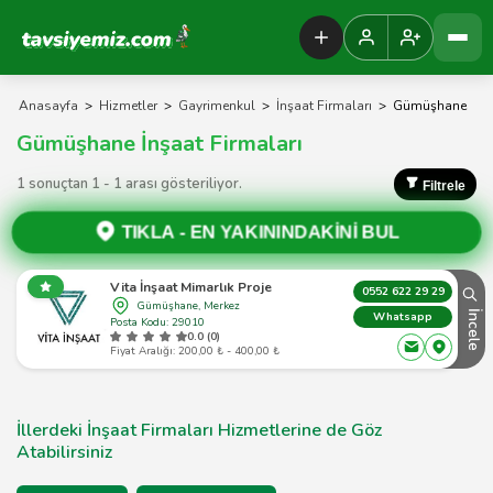
Tavsiyemiz Anasayfa
Anasayfa
>
Hizmetler
>
Gayrimenkul
>
İnşaat Firmaları
>
Gümüşhane
Gümüşhane İnşaat Firmaları
1 sonuçtan 1 - 1 arası gösteriliyor.
Filtrele
TIKLA -
EN YAKININDAKİNİ BUL
Vita İnşaat Mimarlık Proje
0552 622 29 29
Gümüşhane, Merkez
İncele
Whatsapp
Posta Kodu: 29010
0.0 (0)
Fiyat Aralığı: 200,00 ₺ - 400,00 ₺
İllerdeki İnşaat Firmaları Hizmetlerine de Göz
Atabilirsiniz