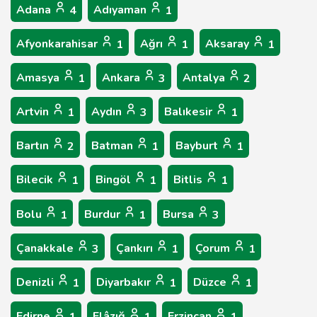
Adana
Adıyaman
4
1
Afyonkarahisar
Ağrı
Aksaray
1
1
1
Amasya
Ankara
Antalya
1
3
2
Artvin
Aydın
Balıkesir
1
3
1
Bartın
Batman
Bayburt
2
1
1
Bilecik
Bingöl
Bitlis
1
1
1
Bolu
Burdur
Bursa
1
1
3
Çanakkale
Çankırı
Çorum
3
1
1
Denizli
Diyarbakır
Düzce
1
1
1
Edirne
Elâzığ
Erzincan