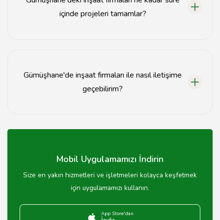
Gümüşhane'deki inşaat firmaları ne kadar süre
içinde projeleri tamamlar?
Proje süresi, projenin büyüklüğüne ve karmaşıklığına
bağlı olarak değişiklik göstermektedir.
Gümüşhane'de inşaat firmaları ile nasıl iletişime
geçebilirim?
Gümüşhane'deki inşaat firmalarının iletişim bilgileri
genellikle web sitelerinde yer almaktadır.
Mobil Uygulamamızı İndirin
Size en yakın hizmetleri ve işletmeleri kolayca keşfetmek
için uygulamamızı kullanın.
App Store'dan