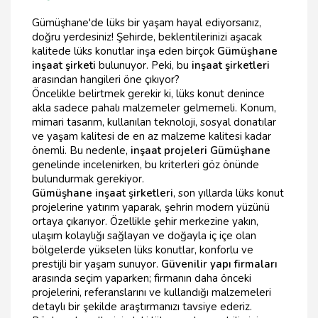
Gümüşhane'de lüks bir yaşam hayal ediyorsanız,
doğru yerdesiniz! Şehirde, beklentilerinizi aşacak
kalitede lüks konutlar inşa eden birçok
Gümüşhane
inşaat şirketi
bulunuyor. Peki, bu
inşaat şirketleri
arasından hangileri öne çıkıyor?
Öncelikle belirtmek gerekir ki, lüks konut denince
akla sadece pahalı malzemeler gelmemeli. Konum,
mimari tasarım, kullanılan teknoloji, sosyal donatılar
ve yaşam kalitesi de en az malzeme kalitesi kadar
önemli. Bu nedenle,
inşaat projeleri Gümüşhane
genelinde incelenirken, bu kriterleri göz önünde
bulundurmak gerekiyor.
Gümüşhane inşaat şirketleri
, son yıllarda lüks konut
projelerine yatırım yaparak, şehrin modern yüzünü
ortaya çıkarıyor. Özellikle şehir merkezine yakın,
ulaşım kolaylığı sağlayan ve doğayla iç içe olan
bölgelerde yükselen lüks konutlar, konforlu ve
prestijli bir yaşam sunuyor.
Güvenilir yapı firmaları
arasında seçim yaparken; firmanın daha önceki
projelerini, referanslarını ve kullandığı malzemeleri
detaylı bir şekilde araştırmanızı tavsiye ederiz.