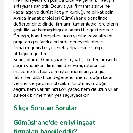
memnuniyetini ön planda tutar ve şeffaf bir iletişim
anlayışına sahiptir. Dolayısıyla, firmanın sizinle ne
kadar açık ve dürüst iletişim kurduğuna dikkat edin.
Ayrıca,
inşaat projeleri Gümüşhane
genelinde
değerlendirildiğinde, firmanın tamamladığı projelerin
çeşitliliği ve karmaşıklığı da önemli bir göstergedir.
Örneğin, konut projeleri, ticari yapılar veya altyapı
projeleri gibi farklı alanlarda deneyimli olması,
firmanın geniş bir yetenek yelpazesine sahip
olduğunu gösterir.
Sonuç olarak,
Gümüşhane inşaat şirketl
eri arasında
seçim yaparken, firmanın deneyimi, referansları,
malzeme kalitesi ve müşteri memnuniyeti gibi
faktörleri dikkatlice değerlendirmeniz, doğru kararı
vermenize yardımcı olacaktır. Unutmayın, doğru
seçim, hem yatırımınızı koruyacak, hem de uzun yıllar
sürecek bir memnuniyet sağlayacaktır.
Sıkça Sorulan Sorular
Gümüşhane'de en iyi inşaat
firmaları hangileridir?