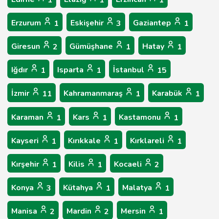
1
1
1
Erzurum
Eskişehir
Gaziantep
1
3
1
Giresun
Gümüşhane
Hatay
2
1
1
Iğdır
Isparta
İstanbul
1
1
15
İzmir
Kahramanmaraş
Karabük
11
1
1
Karaman
Kars
Kastamonu
1
1
1
Kayseri
Kırıkkale
Kırklareli
1
1
1
Kırşehir
Kilis
Kocaeli
1
1
2
Konya
Kütahya
Malatya
3
1
1
Manisa
Mardin
Mersin
2
2
1