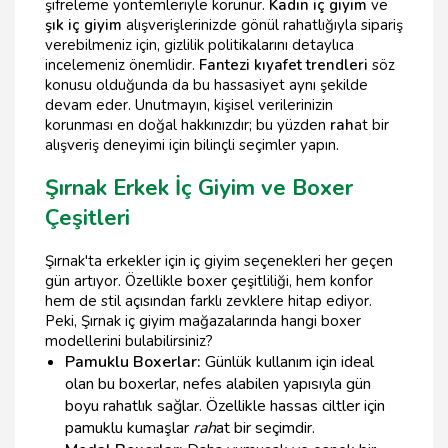
şifreleme yöntemleriyle korunur.
Kadın iç giyim
ve
şık iç giyim
alışverişlerinizde gönül rahatlığıyla sipariş
verebilmeniz için, gizlilik politikalarını detaylıca
incelemeniz önemlidir.
Fantezi kıyafet trendleri
söz
konusu olduğunda da bu hassasiyet aynı şekilde
devam eder. Unutmayın, kişisel verilerinizin
korunması en doğal hakkınızdır; bu yüzden
rah
at bir
alışveriş deneyimi için bilinçli seçimler yapın.
Şırnak Erkek İç Giyim ve Boxer
Çeşitleri
Şırnak'ta erkekler için iç giyim seçenekleri her geçen
gün artıyor. Özellikle boxer çeşitliliği, hem konfor
hem de stil açısından farklı zevklere hitap ediyor.
Peki, Şırnak iç giyim mağazalarında hangi boxer
modellerini bulabilirsiniz?
Pamuklu Boxerlar:
Günlük kullanım için ideal
olan bu boxerlar, nefes alabilen yapısıyla gün
boyu rahatlık sağlar. Özellikle hassas ciltler için
pamuklu kumaşlar
rah
at bir seçimdir.