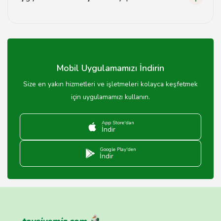
İç giyimde doğru beden seçimi için beden ölçülerinizi
alarak markanın beden tablosuna göz atmalısınız.
Mobil Uygulamamızı İndirin
Size en yakın hizmetleri ve işletmeleri kolayca keşfetmek
için uygulamamızı kullanın.
App Store'dan
İndir
Google Play'den
İndir