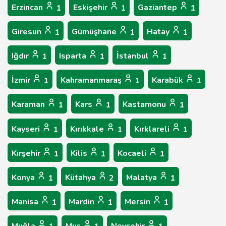
Erzincan
Eskişehir
Gaziantep
1
1
1
Giresun
Gümüşhane
Hatay
1
1
1
Iğdır
Isparta
İstanbul
1
1
1
İzmir
Kahramanmaraş
Karabük
1
1
1
Karaman
Kars
Kastamonu
1
1
1
Kayseri
Kırıkkale
Kırklareli
1
1
1
Kırşehir
Kilis
Kocaeli
1
1
1
Konya
Kütahya
Malatya
1
2
1
Manisa
Mardin
Mersin
1
1
1