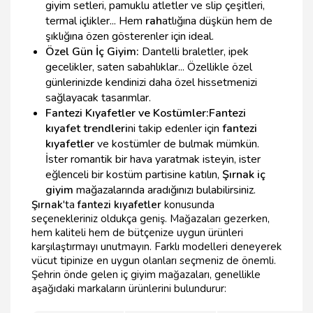
giyim setleri, pamuklu atletler ve slip çeşitleri,
termal içlikler... Hem
rah
atlığına düşkün hem de
şıklığına özen gösterenler için ideal.
Özel Gün İç Giyim:
Dantelli braletler, ipek
gecelikler, saten sabahlıklar... Özellikle özel
günlerinizde kendinizi daha özel hissetmenizi
sağlayacak tasarımlar.
Fantezi Kıyafetler ve Kostümler:
Fantezi
kıyafet trendleri
ni takip edenler için
fantezi
kıyafetler
ve kostümler de bulmak mümkün.
İster romantik bir hava yaratmak isteyin, ister
eğlenceli bir kostüm partisine katılın,
Şırnak iç
giyim
mağazalarında aradığınızı bulabilirsiniz.
Şırnak
'ta
fantezi kıyafetler
konusunda
seçenekleriniz oldukça geniş. Mağazaları gezerken,
hem kaliteli hem de bütçenize uygun ürünleri
karşılaştırmayı unutmayın. Farklı modelleri deneyerek
vücut tipinize en uygun olanları seçmeniz de önemli.
Şehrin önde gelen iç giyim mağazaları, genellikle
aşağıdaki markaların ürünlerini bulundurur: