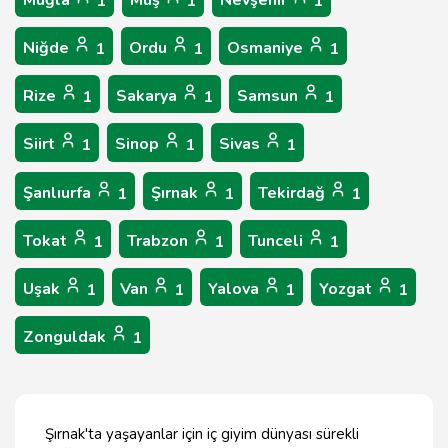
Muğla
Muş
Nevşehir
1
1
1
Niğde
Ordu
Osmaniye
1
1
1
Rize
Sakarya
Samsun
1
1
1
Siirt
Sinop
Sivas
1
1
1
Şanlıurfa
Şırnak
Tekirdağ
1
1
1
Tokat
Trabzon
Tunceli
1
1
1
Uşak
Van
Yalova
Yozgat
1
1
1
1
Zonguldak
1
Şırnak'ta yaşayanlar için iç giyim dünyası sürekli