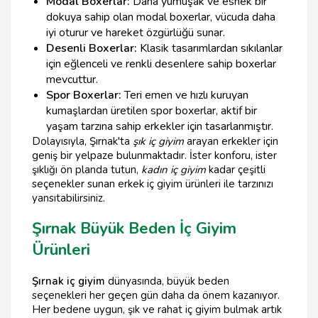
Modal Boxerlar:
Daha yumuşak ve esnek bir
dokuya sahip olan modal boxerlar, vücuda daha
iyi oturur ve hareket özgürlüğü sunar.
Desenli Boxerlar:
Klasik tasarımlardan sıkılanlar
için eğlenceli ve renkli desenlere sahip boxerlar
mevcuttur.
Spor Boxerlar:
Teri emen ve hızlı kuruyan
kumaşlardan üretilen spor boxerlar, aktif bir
yaşam tarzına sahip erkekler için tasarlanmıştır.
Dolayısıyla, Şırnak'ta
şık iç giyim
arayan erkekler için
geniş bir yelpaze bulunmaktadır. İster konforu, ister
şıklığı ön planda tutun,
kadın iç giyim
kadar çeşitli
seçenekler sunan erkek iç giyim ürünleri ile tarzınızı
yansıtabilirsiniz.
Şırnak Büyük Beden İç Giyim
Ürünleri
Şırnak iç giyim
dünyasında, büyük beden
seçenekleri her geçen gün daha da önem kazanıyor.
Her bedene uygun, şık ve rahat iç giyim bulmak artık