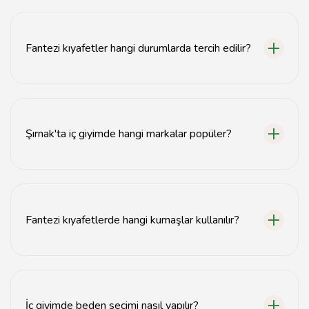
Şırnak'ta iç giyim alışverişi için yerel butiklerden ve
online mağazalardan yararlanabilirsiniz.
Fantezi kıyafetler hangi durumlarda tercih edilir?
Fantezi kıyafetler genellikle özel günlerde, partilerde
veya romantik akşamlarda tercih edilir.
Şırnak'ta iç giyimde hangi markalar popüler?
Şırnak'ta iç giyimde yerli ve uluslararası markaların
ürünleri popülerdir; özellikle yerel tasarımcıların
koleksiyonları dikkat çekiyor.
Fantezi kıyafetlerde hangi kumaşlar kullanılır?
Fantezi kıyafetlerde genellikle dantel, saten, ve
mikrofiber gibi şık kumaşlar kullanılır.
İç giyimde beden seçimi nasıl yapılır?