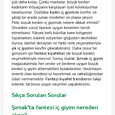
çok daha kolay. Çünkü markalar, büyük beden
kadınların ihtiyaçlarını karşılayan özel koleksiyonlar
tasarlıyorlar. Özellikle
kadın iç giyim
de konfor ve
şıklığı bir arada sunan modeller ön plana çıkıyor.
Peki, büyük beden iç giyimde nelere dikkat etmeli?
Öncelikle vücut tipinize uygun kesimleri tercih
etmelisiniz. Yüksek belli külotlar karın bölgesini
toparlarken, balenli sütyenler göğüsleri destekler.
Ayrıca, dantel detayları ve farklı renk seçenekleriyle
şık iç giyim
in keyfini çıkarabilirsiniz. Daha cesur bir
görünüm için
fantezi kıyafetler
de büyük beden
seçenekleriyle mevcut. Sonuç olarak,
Şırnak iç giyim
mağazalarında, her zevke ve bedene uygun büyük
beden iç giyim alternatifleri bulabilirsiniz. Unutmayın,
önemli olan kendinizi iyi hissetmek ve
rah
atlığınızdan
ödün vermemektir.
Fantezi kıyafet trendleri
ni takip
ederek, tarzınıza uygun seçimler yapabilirsiniz.
Sıkça Sorulan Sorular
Şırnak'ta fantezi iç giyim nereden