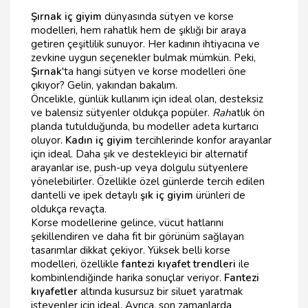
Şırnak iç giyim
dünyasında sütyen ve korse
modelleri, hem rahatlık hem de şıklığı bir araya
getiren çeşitlilik sunuyor. Her kadının ihtiyacına ve
zevkine uygun seçenekler bulmak mümkün. Peki,
Şırnak
'ta hangi sütyen ve korse modelleri öne
çıkıyor? Gelin, yakından bakalım.
Öncelikle, günlük kullanım için ideal olan, desteksiz
ve balensiz sütyenler oldukça popüler.
Rah
atlık ön
planda tutulduğunda, bu modeller adeta kurtarıcı
oluyor.
Kadın iç giyim
tercihlerinde konfor arayanlar
için ideal. Daha şık ve destekleyici bir alternatif
arayanlar ise, push-up veya dolgulu sütyenlere
yönelebilirler. Özellikle özel günlerde tercih edilen
dantelli ve ipek detaylı
şık iç giyim
ürünleri de
oldukça revaçta.
Korse modellerine gelince, vücut hatlarını
şekillendiren ve daha fit bir görünüm sağlayan
tasarımlar dikkat çekiyor. Yüksek belli korse
modelleri, özellikle
fantezi kıyafet trendleri
ile
kombinlendiğinde harika sonuçlar veriyor.
Fantezi
kıyafetler
altında kusursuz bir siluet yaratmak
isteyenler için ideal. Ayrıca, son zamanlarda