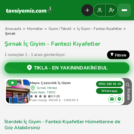
Tavsiyemiz Anasayfa
Anasayfa
>
Hizmetler
>
Giyim / Tekstil
>
İç Giyim - Fantezi Kıyafetler
>
Şırnak
Şırnak İç Giyim - Fantezi Kıyafetler
1 sonuçtan 1 - 1 arası gösteriliyor.
Filtrele
TIKLA -
EN YAKININDAKİNİ BUL
Mayıs Çeyizcilik İç Giyim
0552 383 92 15
Şırnak, Merkez
İncele
Whatsapp
Posta Kodu: 73002
0.0 (0)
Fiyat Aralığı: 300,00 ₺ - 2.000,00 ₺
İllerdeki İç Giyim - Fantezi Kıyafetler Hizmetlerine de
Göz Atabilirsiniz