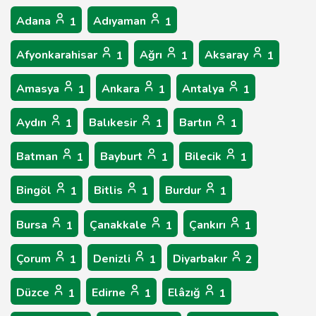
Adana
Adıyaman
1
1
Afyonkarahisar
Ağrı
Aksaray
1
1
1
Amasya
Ankara
Antalya
1
1
1
Aydın
Balıkesir
Bartın
1
1
1
Batman
Bayburt
Bilecik
1
1
1
Bingöl
Bitlis
Burdur
1
1
1
Bursa
Çanakkale
Çankırı
1
1
1
Çorum
Denizli
Diyarbakır
1
1
2
Düzce
Edirne
Elâzığ
1
1
1