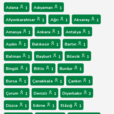
Adana
Adıyaman
1
1
Afyonkarahisar
Ağrı
Aksaray
1
1
1
Amasya
Ankara
Antalya
1
1
1
Aydın
Balıkesir
Bartın
1
1
1
Batman
Bayburt
Bilecik
1
1
1
Bingöl
Bitlis
Burdur
1
1
1
Bursa
Çanakkale
Çankırı
1
1
1
Çorum
Denizli
Diyarbakır
1
1
2
Düzce
Edirne
Elâzığ
1
1
1