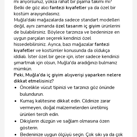
mi arıyorsunuz, yoksa rahat bir pijama takımı mı?
Belki de göz alıcı
fantezi kıyafetler
ya da özel bir
kostüm arayışındasınız.
Muğla'daki mağazalarda sadece standart modelleri
değil, aynı zamanda
özel tasarım iç giyim
ürünlerini
de bulabilirsiniz. Böylece tarzınıza ve bedeninize en
uygun parçaları seçerek kendinizi özel
hissedebilirsiniz. Ayrıca, bazı mağazalar
fantezi
kıyafetler
ve kostümler konusunda da oldukça
iddialı. İster özel bir gece için, ister sadece kendinizi
şımartmak için olsun, Muğla'da aradığınızı bulmanız
mümkün.
Peki, Muğla'da iç giyim alışverişi yaparken nelere
dikkat etmelisiniz?
Öncelikle vücut tipinizi ve tarzınızı göz önünde
bulundurun.
Kumaş kalitesine dikkat edin. Cildinize zarar
vermeyen, doğal malzemelerden üretilmiş
ürünleri tercih edin.
Dikişlerin düzgün ve sağlam olmasına özen
gösterin.
Bedeninize uygun ölçüyü seçin. Çok sıkı ya da çok