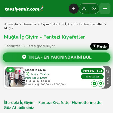
Tavsiyemiz Anasayfa
Anasayfa
>
Hizmetler
>
Giyim / Tekstil
>
İç Giyim - Fantezi Kıyafetler
>
Muğla
Muğla İç Giyim - Fantezi Kıyafetler
1 sonuçtan 1 - 1 arası gösteriliyor.
Filtrele
TIKLA -
EN YAKININDAKİNİ BUL
Masal İç Giyim
0505 552 46 72
Muğla, Menteşe
İncele
Whatsapp
Posta Kodu: 48050
0.0 (0)
Fiyat Aralığı: 200,00 ₺ - 2.000,00 ₺
İllerdeki İç Giyim - Fantezi Kıyafetler Hizmetlerine de
Göz Atabilirsiniz