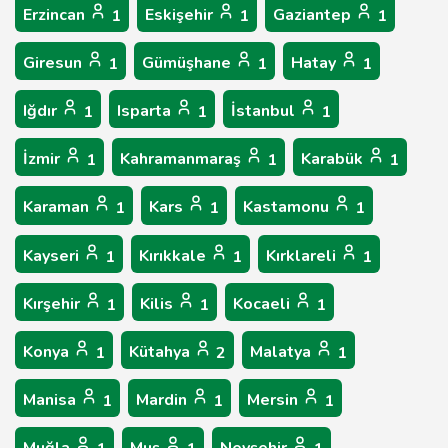
Erzincan
Eskişehir
Gaziantep
1
1
1
Giresun
Gümüşhane
Hatay
1
1
1
Iğdır
Isparta
İstanbul
1
1
1
İzmir
Kahramanmaraş
Karabük
1
1
1
Karaman
Kars
Kastamonu
1
1
1
Kayseri
Kırıkkale
Kırklareli
1
1
1
Kırşehir
Kilis
Kocaeli
1
1
1
Konya
Kütahya
Malatya
1
2
1
Manisa
Mardin
Mersin
1
1
1