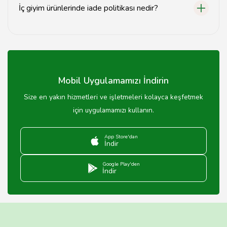
İç giyim ürünlerinde iade politikası nedir?
İç giyim ürünlerinde iade politikası mağazaya göre
değişiklik göstermektedir, detaylı bilgi için mağaza ile
iletişime geçin.
Mobil Uygulamamızı İndirin
Size en yakın hizmetleri ve işletmeleri kolayca keşfetmek
için uygulamamızı kullanın.
App Store'dan
İndir
Google Play'den
İndir