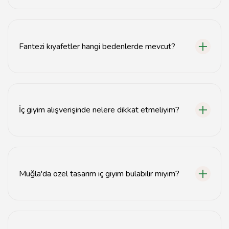
Muğla'da iç giyim alışverişi için tavsiyemiz.com adresini
ziyaret edebilirsiniz.
Fantezi kıyafetler hangi bedenlerde mevcut?
Fantezi kıyafetler genellikle XS'den XXL'ye kadar
çeşitli beden seçenekleriyle sunulmaktadır.
İç giyim alışverişinde nelere dikkat etmeliyim?
İç giyim alışverişinde beden, kumaş kalitesi ve tasarım
gibi unsurlara dikkat etmelisiniz.
Muğla'da özel tasarım iç giyim bulabilir miyim?
Evet, Muğla'da özel tasarım iç giyim seçenekleri
mevcuttur.