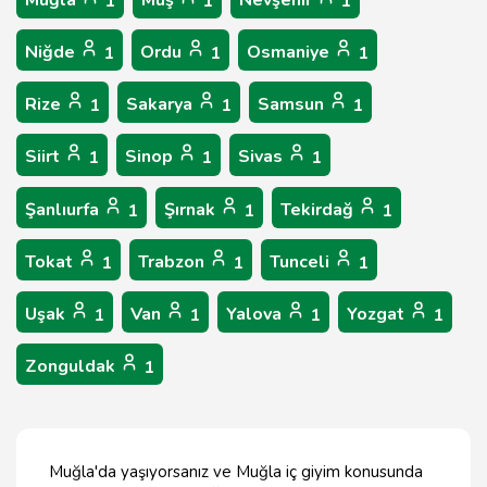
Muğla
Muş
Nevşehir
1
1
1
Niğde
Ordu
Osmaniye
1
1
1
Rize
Sakarya
Samsun
1
1
1
Siirt
Sinop
Sivas
1
1
1
Şanlıurfa
Şırnak
Tekirdağ
1
1
1
Tokat
Trabzon
Tunceli
1
1
1
Uşak
Van
Yalova
Yozgat
1
1
1
1
Zonguldak
1
Muğla'da yaşıyorsanız ve Muğla iç giyim konusunda