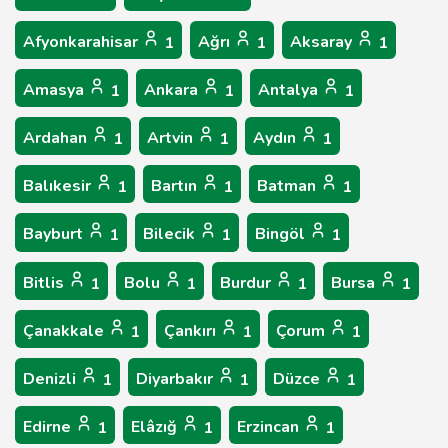
Afyonkarahisar
Ağrı
Aksaray
1
1
1
Amasya
Ankara
Antalya
1
1
1
Ardahan
Artvin
Aydın
1
1
1
Balıkesir
Bartın
Batman
1
1
1
Bayburt
Bilecik
Bingöl
1
1
1
Bitlis
Bolu
Burdur
Bursa
1
1
1
1
Çanakkale
Çankırı
Çorum
1
1
1
Denizli
Diyarbakır
Düzce
1
1
1
Edirne
Elâzığ
Erzincan
1
1
1