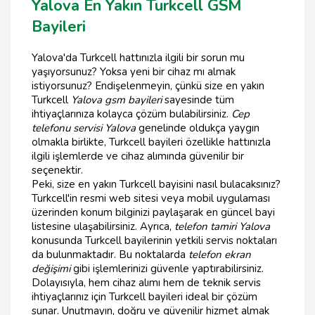
Yalova En Yakın Turkcell GSM
Bayileri
Yalova'da Turkcell hattınızla ilgili bir sorun mu
yaşıyorsunuz? Yoksa yeni bir cihaz mı almak
istiyorsunuz? Endişelenmeyin, çünkü size en yakın
Turkcell
Yalova gsm bayileri
sayesinde tüm
ihtiyaçlarınıza kolayca çözüm bulabilirsiniz.
Cep
telefonu servisi Yalova
genelinde oldukça yaygın
olmakla birlikte, Turkcell bayileri özellikle hattınızla
ilgili işlemlerde ve cihaz alımında güvenilir bir
seçenektir.
Peki, size en yakın Turkcell bayisini nasıl bulacaksınız?
Turkcell'in resmi web sitesi veya mobil uygulaması
üzerinden konum bilginizi paylaşarak en güncel bayi
listesine ulaşabilirsiniz. Ayrıca,
telefon tamiri Yalova
konusunda Turkcell bayilerinin yetkili servis noktaları
da bulunmaktadır. Bu noktalarda
telefon ekran
değişimi
gibi işlemlerinizi güvenle yaptırabilirsiniz.
Dolayısıyla, hem cihaz alımı hem de teknik servis
ihtiyaçlarınız için Turkcell bayileri ideal bir çözüm
sunar. Unutmayın, doğru ve güvenilir hizmet almak