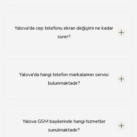
Yalova'da telefon tamiri yapan birçok servis
bulunmaktadır. Bu servisler genellikle GSM bayileri ve
özel cep telefonu tamir atölyeleridir.
Yalova'da cep telefonu ekran değişimi ne kadar
sürer?
Yalova'daki cep telefonu ekran değişimi genellikle 30
dakika ile 1 saat arasında tamamlanmaktadır.
Yalova'da hangi telefon markalarının servisi
bulunmaktadır?
Yalova'da Apple, Samsung, Huawei, Xiaomi gibi birçok
popüler telefon markasının servisi bulunmaktadır.
Yalova GSM bayilerinde hangi hizmetler
sunulmaktadır?