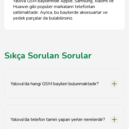
Yalova GSM bayilerinde Apple, Samsung, Xiaomi ve
Huawei gibi popüler markaların telefonları
satılmaktadır. Ayrıca, bu bayilerde aksesuarlar ve
yedek parçalar da bulabilirsiniz.
Sıkça Sorulan Sorular
Yalova'da hangi GSM bayileri bulunmaktadır?
Yalova'da birçok GSM bayisi bulunmaktadır; bunlar
arasında Vodafone, Turkcell ve Türk Telekom bayileri
yer almaktadır.
Yalova'da telefon tamiri yapan yerler nerelerdir?