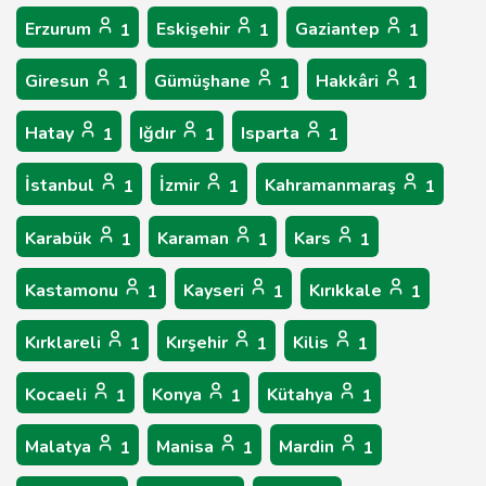
Erzurum
Eskişehir
Gaziantep
1
1
1
Giresun
Gümüşhane
Hakkâri
1
1
1
Hatay
Iğdır
Isparta
1
1
1
İstanbul
İzmir
Kahramanmaraş
1
1
1
Karabük
Karaman
Kars
1
1
1
Kastamonu
Kayseri
Kırıkkale
1
1
1
Kırklareli
Kırşehir
Kilis
1
1
1
Kocaeli
Konya
Kütahya
1
1
1
Malatya
Manisa
Mardin
1
1
1