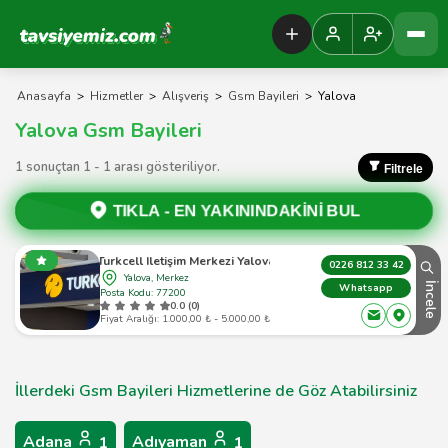
Tavsiyemiz Anasayfa
Anasayfa
>
Hizmetler
>
Alışveriş
>
Gsm Bayileri
>
Yalova
Yalova Gsm Bayileri
1 sonuçtan 1 - 1 arası gösteriliyor.
Filtrele
TIKLA -
EN YAKININDAKİNİ BUL
Turkcell Iletişim Merkezi Yalova
0226 812 33 42
Yalova, Merkez
İncele
Whatsapp
Posta Kodu: 77200
0.0 (0)
Fiyat Aralığı: 1.000,00 ₺ - 5.000,00 ₺
İllerdeki Gsm Bayileri Hizmetlerine de Göz Atabilirsiniz
Adana
Adıyaman
1
1