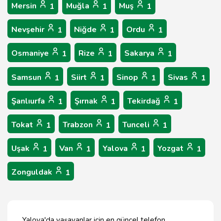
Mersin
Muğla
Muş
1
1
1
Nevşehir
Niğde
Ordu
1
1
1
Osmaniye
Rize
Sakarya
1
1
1
Samsun
Siirt
Sinop
Sivas
1
1
1
1
Şanlıurfa
Şırnak
Tekirdağ
1
1
1
Tokat
Trabzon
Tunceli
1
1
1
Uşak
Van
Yalova
Yozgat
1
1
1
1
Zonguldak
1
Yalova'da yaşayanlar için en güncel telefon