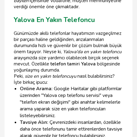
bayileri
içerisinde Vodafone, müşteri memnuniyetine
verdiği önemle öne çıkmaktadır.
Yalova En Yakın Telefoncu
Günümüzde akıllı telefonlar hayatımızın vazgeçilmez
bir parçası haline geldiğinden, arızalanmaları
durumunda hızlı ve güvenilir bir çözüm bulmak büyük
önem taşıyor. Neyse ki,
Yalova'da en yakın telefoncu
arayışınızda size yardımcı olabilecek birçok seçenek
mevcut. Özellikle
telefon tamiri Yalova
bölgesinde
yoğunlaşmış durumda.
Peki,
size en yakın telefoncuyu
nasıl bulabilirsiniz?
İşte birkaç ipucu:
Online Arama:
Google Haritalar gibi platformlar
üzerinden "Yalova cep telefonu servisi" veya
"telefon ekran değişimi" gibi anahtar kelimelerle
arama yaparak size en yakın telefoncuları
listeleyebilirsiniz.
Tavsiye Alın:
Çevrenizdeki insanlardan, özellikle
daha önce telefonunu tamir ettirenlerden tavsiye
alarak güvenilir bir telefoncu bulabilirsiniz.