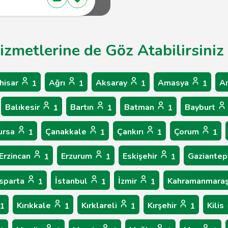
izmetlerine de Göz Atabilirsiniz
hisar
Ağrı
Aksaray
Amasya
A
1
1
1
1
Balıkesir
Bartın
Batman
Bayburt
1
1
1
ursa
Çanakkale
Çankırı
Çorum
1
1
1
1
Erzincan
Erzurum
Eskişehir
Gaziante
1
1
1
Isparta
İstanbul
İzmir
Kahramanmara
1
1
1
Kırıkkale
Kırklareli
Kırşehir
Kilis
1
1
1
1