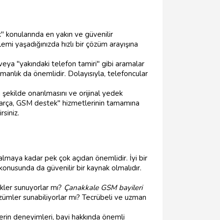
" konularında en yakın ve güvenilir
lemi yaşadığınızda hızlı bir çözüm arayışına
veya "yakındaki telefon tamiri" gibi aramalar
zmanlık da önemlidir. Dolayısıyla, telefoncular
ekilde onarılmasını ve orijinal yedek
k parça, GSM destek" hizmetlerinin tamamına
siniz.
lmaya kadar pek çok açıdan önemlidir. İyi bir
konusunda da güvenilir bir kaynak olmalıdır.
ekler sunuyorlar mı?
Çanakkale GSM bayileri
özümler sunabiliyorlar mı? Tecrübeli ve uzman
erin deneyimleri, bayi hakkında önemli