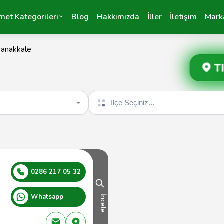
met Kategorileri
Blog
Hakkımızda
İller
İletişim
Mark
anakkale
T
İlçe seçin
0286 217 05 32
Whatsapp
İncele