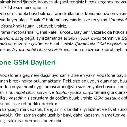
 almak istediğinizde, kolayca ulaşabileceğiniz birçok seçenek mevcu
nız? İşte size birkaç ipucu:
web sitesindeki bayi bulma aracını kullanarak konumunuza en yakın ba
sında yer alan "Bayiler" bölümü sayesinde size en yakın
Çanakkale
M destek
noktalarını listleyebilirsiniz.
rama motorlarına "Çanakkale Turkcell Bayileri" yazarak da hızlıca so
elefonu satış
değil, aynı zamanda
telefon yedek parça
temini ve
GS
hızlı ve güvenilir çözümler bulabilirsiniz.
Çanakkale GSM bayileri
ara
ümkün. Ayrıca
mobil cihaz servisi
konusunda da uzman kadrolarıyla h
one GSM Bayileri
odafone'a geçmeyi düşünüyorsanız, size en yakın Vodafone bayisi
an birçok nokta bulunmaktadır. Peki, size en uygun olanı nasıl bul
nden veya mobil uygulaması aracılığıyla size en yakın bayinin konum
nı sıra,
mobil cihaz servisi
ve
telefon yedek parça
temini gibi olana
lgili yaşadığınız sorunlara da çözüm bulabilirsiniz.
GSM destek
ekipl
usunda size rehberlik edecektir.
 karşılaştırma yaparak, hangisinin size daha iyi hizmet ve fiyat sund
abilir. Kimi zaman daha uzak bir bayi, daha kapsamlı hizmetler ve re
danışarak karar vermeniz önemlidir.