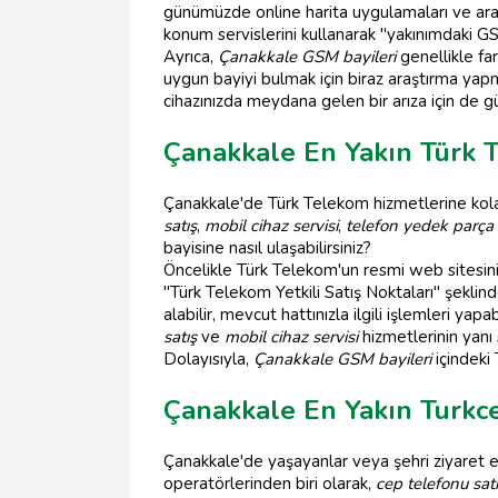
günümüzde online harita uygulamaları ve ar
konum servislerini kullanarak "yakınımdaki GSM
Ayrıca,
Çanakkale GSM bayileri
genellikle far
uygun bayiyi bulmak için biraz araştırma yapm
cihazınızda meydana gelen bir arıza için de g
Çanakkale En Yakın Türk 
Çanakkale'de Türk Telekom hizmetlerine kol
satış
,
mobil cihaz servisi
,
telefon yedek parça
bayisine nasıl ulaşabilirsiniz?
Öncelikle Türk Telekom'un resmi web sitesini 
"Türk Telekom Yetkili Satış Noktaları" şekli
alabilir, mevcut hattınızla ilgili işlemleri yap
satış
ve
mobil cihaz servisi
hizmetlerinin yanı 
Dolayısıyla,
Çanakkale GSM bayileri
içindeki 
Çanakkale En Yakın Turkce
Çanakkale'de yaşayanlar veya şehri ziyaret e
operatörlerinden biri olarak,
cep telefonu sat