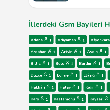
İllerdeki Gsm Bayileri H
Adana
Adıyaman
Afyonkara
1
1
Ardahan
Artvin
Aydın
1
1
1
Bitlis
Bolu
Burdur
B
1
1
1
Düzce
Edirne
Elâzığ
1
1
1
Hakkâri
Hatay
Iğdır
1
1
1
Kars
Kastamonu
Kayseri
1
1