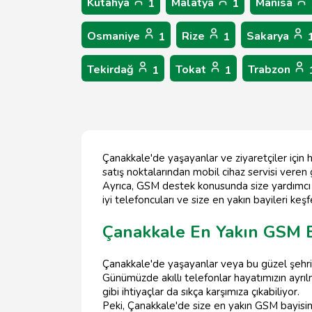
Kütahya
Malatya
Manisa
1
1
Osmaniye
Rize
Sakarya
1
1
Tekirdağ
Tokat
Trabzon
1
1
Çanakkale'de yaşayanlar ve ziyaretçiler için 
satış noktalarından mobil cihaz servisi veren
Ayrıca, GSM destek konusunda size yardımcı ol
iyi telefoncuları ve size en yakın bayileri ke
Çanakkale En Yakın GSM B
Çanakkale'de yaşayanlar veya bu güzel şehri z
Günümüzde akıllı telefonlar hayatımızın ayrılm
gibi ihtiyaçlar da sıkça karşımıza çıkabiliyor.
Peki, Çanakkale'de size en yakın GSM bayisini 