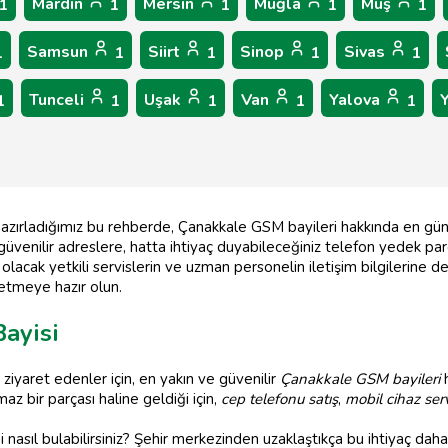
Mardin
Mersin
Muğla
Muş
1
1
1
1
1
Samsun
Siirt
Sinop
Sivas
1
1
1
1
1
Tunceli
Uşak
Van
Yalova
1
1
1
1
1
hazırladığımız bu rehberde, Çanakkale GSM bayileri hakkında en günce
 güvenilir adreslere, hatta ihtiyaç duyabileceğiniz telefon yedek pa
acak yetkili servislerin ve uzman personelin iletişim bilgilerine de
şfetmeye hazır olun.
ayisi
iyaret edenler için, en yakın ve güvenilir
Çanakkale GSM bayileri
h
az bir parçası haline geldiği için,
cep telefonu satış
,
mobil cihaz serv
nasıl bulabilirsiniz? Şehir merkezinden uzaklaştıkça bu ihtiyaç daha d