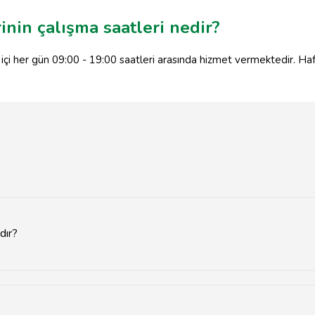
nin çalışma saatleri nedir?
içi her gün 09:00 - 19:00 saatleri arasında hizmet vermektedir. Haft
dır?
Bu bayiler, cep telefonu satış noktaları ve servis hizmetleri sunma