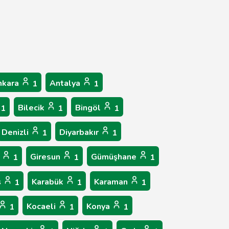
nkara
Antalya
1
1
Bilecik
Bingöl
1
1
1
Denizli
Diyarbakır
1
1
p
Giresun
Gümüşhane
1
1
1
ş
Karabük
Karaman
1
1
1
Kocaeli
Konya
1
1
1