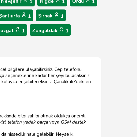
Nevşehir
Niğde
Ordu
1
1
1
Şanlıurfa
Şırnak
1
1
Yozgat
Zonguldak
1
1
l bilgilere ulaşabilirsiniz. Cep telefonu
rça seçeneklerine kadar her şeyi bulacaksınız.
 kolayca erişebileceksiniz. Çanakkale'deki en
akkında bilgi sahibi olmak oldukça önemli.
isi
,
telefon yedek parça
veya
GSM destek
a hissedilir hale gelebilir. Neyse ki,