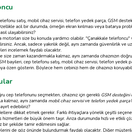
oncu
lefonu satış, mobil cihaz servisi, telefon yedek parça, GSM destek
zellikle acil bir durumda, örneğin ekran kırılması veya batarya prob
sıl ulaşabilirsiniz?
 motorları size bu konuda yardımcı olabilir. "Çanakkale telefoncu" 
lirsiniz. Ancak, sadece yakınlık değil, aynı zamanda güvenilirlik ve u
eri incelemek faydalı olacaktır.
size zaman kazandırmakla kalmaz, aynı zamanda cihazınızın doğru ş
GSM bayileri, cep telefonu satış, mobil cihaz servisi, telefon yede
aya özen gösterin. Böylece hem cebinizi hem de cihazınızı koruyabilir
ular
ğru cep telefonunu seçmekten, cihazınız için gerekli
GSM desteğini
a
a kalmaz, aynı zamanda
mobil cihaz servisi
ve
telefon yedek parça
ayırt edebiliriz?
lere dikkat etmek gerekir. Farklı ihtiyaçlara yönelik çeşitli seçen
s hizmetleri de büyük önem taşır. Arıza durumunda hızlı ve etkili ç
z bir şekilde tamir edilmesini sağlar.
lerini de göz önünde bulundurmak faydalı olacaktır. Diğer müşteril