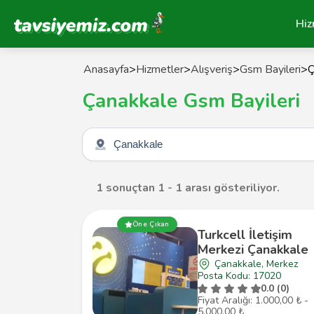
Tavsiyemiz Anasayfa
Hiz
Anasayfa
>
Hizmetler
>
Alışveriş
>
Gsm Bayileri
>
Ç
Çanakkale Gsm Bayileri
Şehir seçin
1 sonuçtan 1 - 1 arası gösteriliyor.
Öne Çıkan
Turkcell İletişim
Merkezi Çanakkale
Çanakkale, Merkez
Posta Kodu: 17020
0.0 (0)
Fiyat Aralığı: 1.000,00 ₺ -
5.000,00 ₺