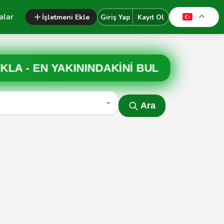
alar
İşletmeni Ekle
Giriş Yap
Kayıt Ol
IKLA -
EN YAKININDAKİNİ BUL
Ara