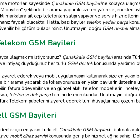
ama motorları sayesinde
Çanakkale GSM bayileri
'ne kolayca ulaşm
 bayileri" şeklinde bir arama yaparak size en yakın seçenekleri liste
klı markalara ait cep telefonları satışı yapıyor ve servis hizmetlerin
anız faydalı olacaktır. Hatta, bazı bayiler
telefon yedek parça
konus
üvenilir bir çözüm bulabilirsiniz. Unutmayın, doğru
GSM destek
almak
Telekom GSM Bayileri
ayca ulaşmak mı istiyorsunuz?
Çanakkale GSM bayileri
arasında Türk
ve ihtiyaç duyduğunuz her türlü
GSM destek
konusunda yardımcı ola
ziyaret ederek veya mobil uygulamasını kullanarak size en yakın bayil
nde bir arama yaparak da lokasyonunuza en yakın bayilerin listesine
abilir, fatura ödeyebilir ve en güncel akıllı telefon modellerini incele
sıra,
telefon yedek parça
temini de mümkündür. Unutmayın, doğru
Türk Telekom şubelerini ziyaret ederek tüm ihtiyaçlarınıza çözüm bula
ll GSM Bayileri
denler için en yakın Turkcell
Çanakkale GSM bayileri
ni bulmak artık
ış
ve
mobil cihaz servisi
konusunda geniş bir hizmet ağına sahip. Dolay