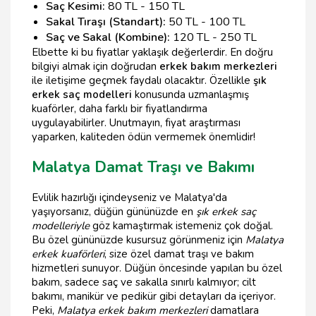
Saç Kesimi:
80 TL - 150 TL
Sakal Tıraşı (Standart):
50 TL - 100 TL
Saç ve Sakal (Kombine):
120 TL - 250 TL
Elbette ki bu fiyatlar yaklaşık değerlerdir. En doğru
bilgiyi almak için doğrudan
erkek bakım merkezleri
ile iletişime geçmek faydalı olacaktır. Özellikle
şık
erkek saç modelleri
konusunda uzmanlaşmış
kuaförler, daha farklı bir fiyatlandırma
uygulayabilirler. Unutmayın, fiyat araştırması
yaparken, kaliteden ödün vermemek önemlidir!
Malatya Damat Traşı ve Bakımı
Evlilik hazırlığı içindeyseniz ve Malatya'da
yaşıyorsanız, düğün gününüzde en
şık erkek saç
modelleriyle
göz kamaştırmak istemeniz çok doğal.
Bu özel gününüzde kusursuz görünmeniz için
Malatya
erkek kuaförleri
, size özel damat traşı ve bakım
hizmetleri sunuyor. Düğün öncesinde yapılan bu özel
bakım, sadece saç ve sakalla sınırlı kalmıyor; cilt
bakımı, manikür ve pedikür gibi detayları da içeriyor.
Peki,
Malatya erkek bakım merkezleri
damatlara