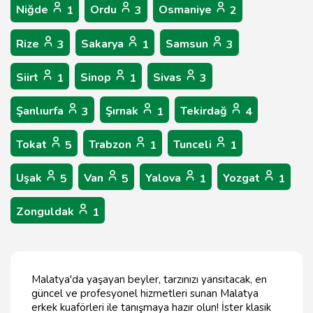
Niğde
Ordu
Osmaniye
1
3
2
Rize
Sakarya
Samsun
3
1
3
Siirt
Sinop
Sivas
1
1
3
Şanlıurfa
Şırnak
Tekirdağ
3
1
4
Tokat
Trabzon
Tunceli
5
1
1
Uşak
Van
Yalova
Yozgat
5
5
1
1
Zonguldak
1
Malatya'da yaşayan beyler, tarzınızı yansıtacak, en
güncel ve profesyonel hizmetleri sunan Malatya
erkek kuaförleri ile tanışmaya hazır olun! İster klasik