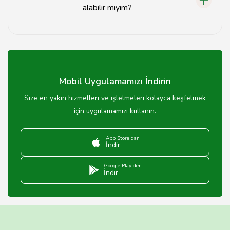
alabilir miyim?
Evet, sitemizde popüler erkek saç modelleri hakkında
detaylı bilgiler bulabilirsiniz.
Mobil Uygulamamızı İndirin
Size en yakın hizmetleri ve işletmeleri kolayca keşfetmek
için uygulamamızı kullanın.
App Store'dan
İndir
Google Play'den
İndir