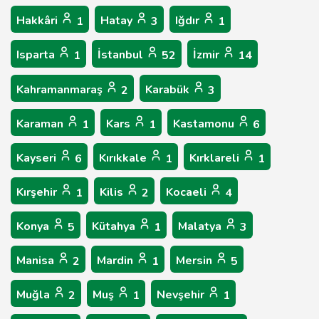
Hakkâri
Hatay
Iğdır
1
3
1
Isparta
İstanbul
İzmir
1
52
14
Kahramanmaraş
Karabük
2
3
Karaman
Kars
Kastamonu
1
1
6
Kayseri
Kırıkkale
Kırklareli
6
1
1
Kırşehir
Kilis
Kocaeli
1
2
4
Konya
Kütahya
Malatya
5
1
3
Manisa
Mardin
Mersin
2
1
5
Muğla
Muş
Nevşehir
2
1
1