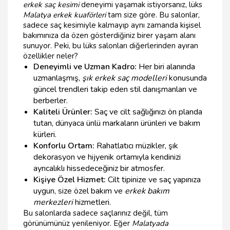
erkek saç kesimi
deneyimi yaşamak istiyorsanız, lüks
Malatya erkek kuaförleri
tam size göre. Bu salonlar,
sadece saç kesimiyle kalmayıp aynı zamanda kişisel
bakımınıza da özen gösterdiğiniz birer yaşam alanı
sunuyor. Peki, bu lüks salonları diğerlerinden ayıran
özellikler neler?
Deneyimli ve Uzman Kadro:
Her biri alanında
uzmanlaşmış,
şık erkek saç modelleri
konusunda
güncel trendleri takip eden stil danışmanları ve
berberler.
Kaliteli Ürünler:
Saç ve cilt sağlığınızı ön planda
tutan, dünyaca ünlü markaların ürünleri ve bakım
kürleri.
Konforlu Ortam:
Rahatlatıcı müzikler, şık
dekorasyon ve hijyenik ortamıyla kendinizi
ayrıcalıklı hissedeceğiniz bir atmosfer.
Kişiye Özel Hizmet:
Cilt tipinize ve saç yapınıza
uygun, size özel bakım ve
erkek bakım
merkezleri
hizmetleri.
Bu salonlarda sadece saçlarınız değil, tüm
görünümünüz yenileniyor. Eğer
Malatyada