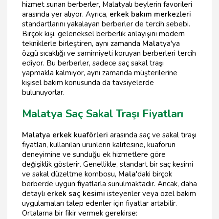
hizmet sunan berberler, Malatyalı beylerin favorileri
arasında yer alıyor. Ayrıca,
erkek bakım merkezleri
standartlarını yakalayan berberler de tercih sebebi.
Birçok kişi, geleneksel berberlik anlayışını modern
tekniklerle birleştiren, aynı zamanda
Mala
tya'ya
özgü sıcaklığı ve samimiyeti koruyan berberleri tercih
ediyor. Bu berberler, sadece saç sakal traşı
yapmakla kalmıyor, aynı zamanda müşterilerine
kişisel bakım konusunda da tavsiyelerde
bulunuyorlar.
Malatya Saç Sakal Traşı Fiyatları
Malatya erkek kuaförleri
arasında saç ve sakal tıraşı
fiyatları, kullanılan ürünlerin kalitesine, kuaförün
deneyimine ve sunduğu ek hizmetlere göre
değişiklik gösterir. Genellikle, standart bir saç kesimi
ve sakal düzeltme kombosu,
Mala
'daki birçok
berberde uygun fiyatlarla sunulmaktadır. Ancak, daha
detaylı
erkek saç kesimi
isteyenler veya özel bakım
uygulamaları talep edenler için fiyatlar artabilir.
Ortalama bir fikir vermek gerekirse: