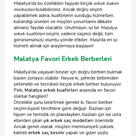
Malatya'da bu özellikleri taşıyan birçok
erkek bakım
merkezleri
bulabilirsiniz. Ancak doğru seçimi
yapabilmek adına, kuaförlerin sunduğu hizmetleri,
kullandığı ürünleri ve müşteri yorumlarını dikkate
almanız faydalı olacaktır. Unutmayın, iyi bir
Malatya
erkek kuaförleri
seçimi, sadece saçınızı değil, tüm
görünümünüzü olumlu yönde etkiler.
Mala
'da en iyi
hizmeti almak için araştırmaya başlayın!
Malatya Favori Erkek Berberleri
Malatya'da yaşayan beyler için doğru berberi bulmak
bazen zorlayıcı olabilir. Neyse ki, şehirde birbirinden
yetenekli ve tecrübeli birçok erkek berber bulunuyor.
Peki,
Malatya erkek kuaförleri
arasında en favori
olanlar hangileri?
Öncelikle şunu belirtmek gerekir ki, favori berber
seçimi kişisel tercihlere göre değişir. Bazıları için
hijyen ve temizlik ön plandayken, bazıları için ise usta
ellerden çıkan
şık erkek saç modelleri
önemlidir.
Ancak genel olarak, müşteri memnuniyeti yüksek,
kaliteli
erkek saç kesimi
yapan ve güler yüzlü