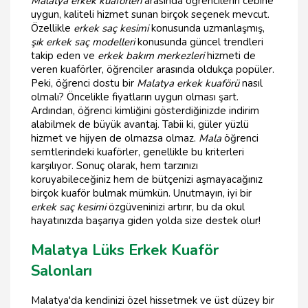
Malatya erkek kuaförleri
arasında öğrencilerin cebine
uygun, kaliteli hizmet sunan birçok seçenek mevcut.
Özellikle
erkek saç kesimi
konusunda uzmanlaşmış,
şık erkek saç modelleri
konusunda güncel trendleri
takip eden ve
erkek bakım merkezleri
hizmeti de
veren kuaförler, öğrenciler arasında oldukça popüler.
Peki, öğrenci dostu bir
Malatya erkek kuaförü
nasıl
olmalı? Öncelikle fiyatların uygun olması şart.
Ardından, öğrenci kimliğini gösterdiğinizde indirim
alabilmek de büyük avantaj. Tabii ki, güler yüzlü
hizmet ve hijyen de olmazsa olmaz.
Mala
öğrenci
semtlerindeki kuaförler, genellikle bu kriterleri
karşılıyor. Sonuç olarak, hem tarzınızı
koruyabileceğiniz hem de bütçenizi aşmayacağınız
birçok kuaför bulmak mümkün. Unutmayın, iyi bir
erkek saç kesimi
özgüveninizi artırır, bu da okul
hayatınızda başarıya giden yolda size destek olur!
Malatya Lüks Erkek Kuaför
Salonları
Malatya'da kendinizi özel hissetmek ve üst düzey bir