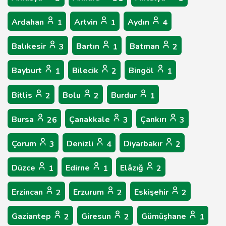
Ardahan
Artvin
Aydın
1
1
4
Balıkesir
Bartın
Batman
3
1
2
Bayburt
Bilecik
Bingöl
1
2
1
Bitlis
Bolu
Burdur
2
2
1
Bursa
Çanakkale
Çankırı
26
3
3
Çorum
Denizli
Diyarbakır
3
4
2
Düzce
Edirne
Elâzığ
1
1
2
Erzincan
Erzurum
Eskişehir
2
2
2
Gaziantep
Giresun
Gümüşhane
2
2
1