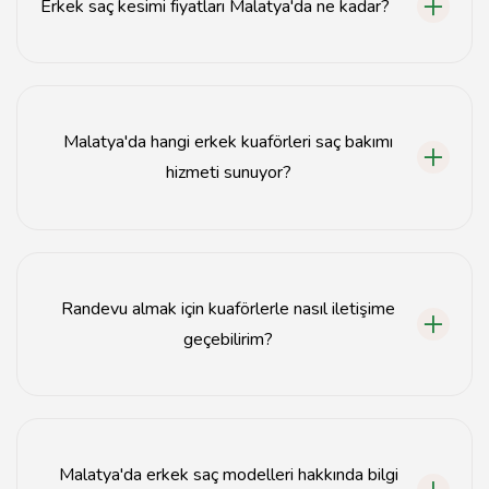
Erkek saç kesimi fiyatları Malatya'da ne kadar?
Malatya'da erkek saç kesimi fiyatları genellikle 50 TL ile
150 TL arasında değişmektedir.
Malatya'da hangi erkek kuaförleri saç bakımı
hizmeti sunuyor?
Birçok kuaför, saç bakımı hizmetleri sunmaktadır;
detayları sitemizdeki listelemeden inceleyebilirsiniz.
Randevu almak için kuaförlerle nasıl iletişime
geçebilirim?
Kuaförlerin iletişim bilgileri sitemizde yer almakta,
doğrudan arayarak veya mesaj atarak randevu
alabilirsiniz.
Malatya'da erkek saç modelleri hakkında bilgi