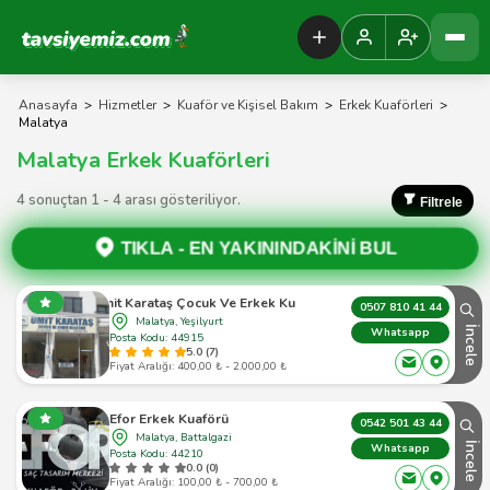
Tavsiyemiz Anasayfa
Anasayfa
>
Hizmetler
>
Kuaför ve Kişisel Bakım
>
Erkek Kuaförleri
>
Malatya
Malatya Erkek Kuaförleri
4 sonuçtan 1 - 4 arası gösteriliyor.
Filtrele
TIKLA -
EN YAKININDAKİNİ BUL
Ümit Karataş Çocuk Ve Erkek Kuaförü
0507 810 41 44
Malatya, Yeşilyurt
İncele
Whatsapp
Posta Kodu: 44915
5.0 (7)
Fiyat Aralığı: 400,00 ₺ - 2.000,00 ₺
Efor Erkek Kuaförü
0542 501 43 44
Malatya, Battalgazi
İncele
Whatsapp
Posta Kodu: 44210
0.0 (0)
Fiyat Aralığı: 100,00 ₺ - 700,00 ₺