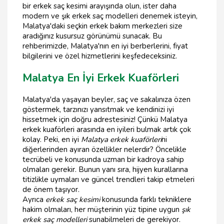
bir erkek saç kesimi arayışında olun, ister daha
modern ve şık erkek saç modelleri denemek isteyin,
Malatya'daki seçkin erkek bakım merkezleri size
aradığınız kusursuz görünümü sunacak. Bu
rehberimizde, Malatya'nın en iyi berberlerini, fiyat
bilgilerini ve özel hizmetlerini keşfedeceksiniz.
Malatya En İyi Erkek Kuaförleri
Malatya'da yaşayan beyler, saç ve sakalınıza özen
göstermek, tarzınızı yansıtmak ve kendinizi iyi
hissetmek için doğru adrestesiniz! Çünkü Malatya
erkek kuaförleri arasında en iyileri bulmak artık çok
kolay. Peki, en iyi
Malatya erkek kuaförleri
ni
diğerlerinden ayıran özellikler nelerdir? Öncelikle
tecrübeli ve konusunda uzman bir kadroya sahip
olmaları gerekir. Bunun yanı sıra, hijyen kurallarına
titizlikle uymaları ve güncel trendleri takip etmeleri
de önem taşıyor.
Ayrıca
erkek saç kesimi
konusunda farklı tekniklere
hakim olmaları, her müşterinin yüz tipine uygun
şık
erkek saç modelleri
sunabilmeleri de gerekiyor.