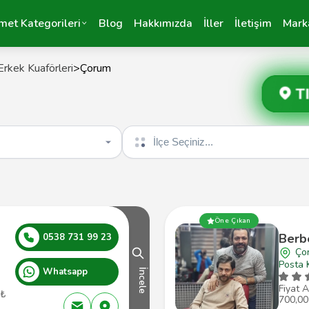
met Kategorileri
Blog
Hakkımızda
İller
İletişim
Mark
Erkek Kuaförleri
>
Çorum
T
İlçe seçin
Öne Çıkan
Berb
0538 731 99 23
Ço
Posta 
Whatsapp
İncele
Fiyat A
 ₺
700,00