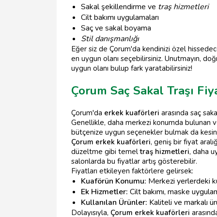
Sakal şekillendirme ve
traş hizmetleri
Cilt bakımı uygulamaları
Saç ve sakal boyama
Stil danışmanlığı
Eğer siz de Çorum'da kendinizi özel hissedeceğ
en uygun olanı seçebilirsiniz. Unutmayın, do
uygun olanı bulup fark yaratabilirsiniz!
Çorum Saç Sakal Traşı Fiya
Çorum'da
erkek kuaförleri
arasında saç sakal
Genellikle, daha merkezi konumda bulunan 
bütçenize uygun seçenekler bulmak da kesin
Çorum erkek kuaförleri
, geniş bir fiyat ar
düzeltme gibi temel
traş hizmetleri
, daha u
salonlarda bu fiyatlar artış gösterebilir.
Fiyatları etkileyen faktörlere gelirsek:
Kuaförün Konumu:
Merkezi yerlerdeki ku
Ek Hizmetler:
Cilt bakımı, maske uygulama
Kullanılan Ürünler:
Kaliteli ve markalı ü
Dolayısıyla,
Çorum erkek kuaförleri
arasında