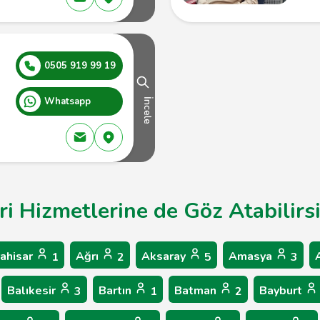
0505 919 99 19
Whatsapp
İncele
ri Hizmetlerine de Göz Atabilirs
ahisar
Ağrı
Aksaray
Amasya
1
2
5
3
Balıkesir
Bartın
Batman
Bayburt
3
1
2