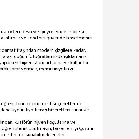
uaförleri
devreye giriyor. Sadece bir
saç
i azaltmak ve kendinizi güvende hissetmenizi
ik damat traşından modern çizgilere kadar,
ndırarak, düğün fotoğraflarınızda ışıldamanızı
m yaparken, hijyen standartlarına ve kullanılan
parak karar vermek, memnuniyetinizi
 öğrencilerin cebine dost seçenekler de
daha uygun fiyatlı
traş hizmetleri
sunar ve
dından, kuaförün hijyen koşullarına ve
 öğrencilerin! Unutmayın, bazen en iyi
Çorum
zmetleri de sunabilmektedirler.