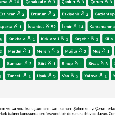
ursa
Çanakkale
Çankırı
Çorum
26
3
3
3
Erzincan
Erzurum
Eskişehir
Gaziante
2
2
2
Isparta
İstanbul
İzmir
Kahramanma
1
52
14
Kırıkkale
Kırklareli
Kırşehir
Kilis
6
1
1
1
Mardin
Mersin
Muğla
Muş
2
1
5
2
1
Samsun
Siirt
Sinop
Sivas
1
3
1
1
3
Tunceli
Uşak
Van
Yalova
1
1
5
5
1
nin ve tarzınızı konuşturmanın tam zamanı! Şehrin en iyi Çorum erkek 
 erkek bakımı konusunda profesyonel bir dokunuşa ihtiyaç duyun, Çor