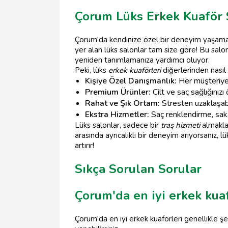
Çorum Lüks Erkek Kuaför 
Çorum'da kendinize özel bir deneyim yaşam
yer alan lüks salonlar tam size göre! Bu salo
yeniden tanımlamanıza yardımcı oluyor.
Peki, lüks
erkek kuaförleri
diğerlerinden nasıl 
Kişiye Özel Danışmanlık:
Her müşteriye 
Premium Ürünler:
Cilt ve saç sağlığınızı
Rahat ve Şık Ortam:
Stresten uzaklaşabi
Ekstra Hizmetler:
Saç renklendirme, saka
Lüks salonlar, sadece bir
traş hizmeti
almakla 
arasında ayrıcalıklı bir deneyim arıyorsanız, lü
artırır!
Sıkça Sorulan Sorular
Çorum'da en iyi erkek kua
Çorum'da en iyi erkek kuaförleri genellikle 