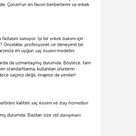
de, Çorum'un en favori berberlerini ve erkek
azlasını sunuyor. İyi bir
erkek bakımı
için
er? Öncelikle, profesyonel ve deneyimli bir
tarzınıza en uygun
saç kesimi
modelini
konularda da uzmanlaşmış durumda. Böylece, tam
n standartlarına, kullanılan ürünlerin
dece saçınızı değil, imajınızı da yeniler!
aförleri
, kaliteli
saç kesimi
ve
traş hizmetleri
ş durumda. Bazıları size
stil danışmanı