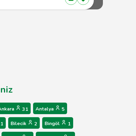
iniz
Ankara
Antalya
31
5
Bilecik
Bingöl
1
2
1