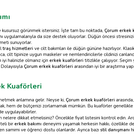
ımı
de kusursuz görünmek istersiniz. İşte tam bu noktada,
Çorum erkek k
mı
uygulamalarıyla da size destek oluyorlar. Düğün öncesi stresiniz
meti sunuyorlar.
el
traş hizmetleri
ve cilt bakımları ile düğün gününe hazırlıyor. Klas
rıca, cilt tipinize uygun maskeler ve nemlendiricilerle cildinizi canla
iyi halinizle olmanız için
erkek kuaförleri
titizlikle çalışıyor. Seçi
. Dolayısıyla
Çorum erkek kuaförleri
arasından iyi bir araştırma ya
k Kuaförleri
önetmek anlamına gelir. Neyse ki,
Çorum erkek kuaförleri
arasında,
ak, hem de bütçenizi zorlamamak mümkün. Bu kuaförler genellikle 
de uygulayabilirler.
 nelere dikkat etmelisiniz? Öncelikle fiyat listesini kontrol edin. Ar
teli bir
erkek bakımı
deneyimi yaşamak herkesin hakkı, özellikle de
, en samimi ve öğrenci dostu olanlardır. Ayrıca bazı
stil danışmanı
hi