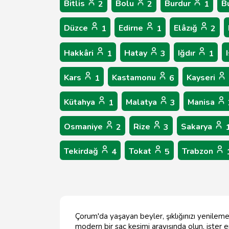
Bitlis
Bolu
Burdur
B
2
2
1
Düzce
Edirne
Elâzığ
1
1
2
Hakkâri
Hatay
Iğdır
1
3
1
Kars
Kastamonu
Kayseri
1
6
Kütahya
Malatya
Manisa
1
3
Osmaniye
Rize
Sakarya
2
3
Tekirdağ
Tokat
Trabzon
4
5
Çorum'da yaşayan beyler, şıklığınızı yenileme
modern bir saç kesimi arayışında olun, ister