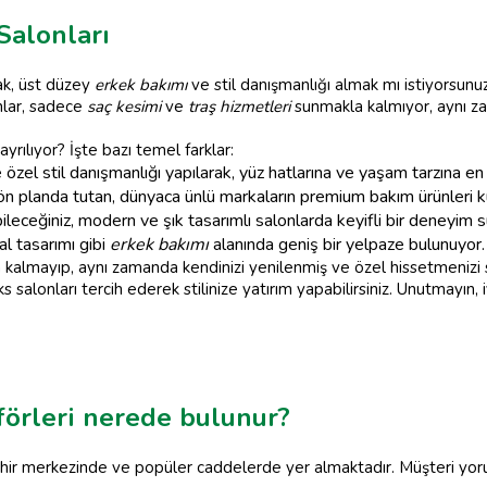
Salonları
ak, üst düzey
erkek bakımı
ve stil danışmanlığı almak mı istiyorsun
nlar, sadece
saç kesimi
ve
traş hizmetleri
sunmakla kalmıyor, aynı zam
ayrılıyor? İşte bazı temel farklar:
özel stil danışmanlığı yapılarak, yüz hatlarına ve yaşam tarzına e
 ön planda tutan, dünyaca ünlü markaların premium bakım ürünleri ku
leceğiniz, modern ve şık tasarımlı salonlarda keyifli bir deneyim s
l tasarımı gibi
erkek bakımı
alanında geniş bir yelpaze bulunuyor.
kalmayıp, aynı zamanda kendinizi yenilenmiş ve özel hissetmenizi 
ks salonları tercih ederek stilinize yatırım yapabilirsiniz. Unutmayın, i
förleri nerede bulunur?
şehir merkezinde ve popüler caddelerde yer almaktadır. Müşteri yoru