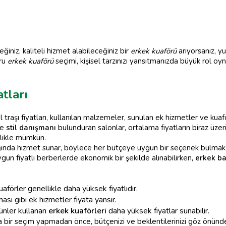
iniz, kaliteli hizmet alabileceğiniz bir
erkek kuaförü
arıyorsanız, y
ğru
erkek kuaförü
seçimi, kişisel tarzınızı yansıtmanızda büyük rol oy
tları
 traşı fiyatları, kullanılan malzemeler, sunulan ek hizmetler ve kua
ve
stil danışmanı
bulunduran salonlar, ortalama fiyatların biraz üzeri
likle mümkün.
alığında hizmet sunar, böylece her bütçeye uygun bir seçenek bulmak 
ygun fiyatlı berberlerde ekonomik bir şekilde alınabilirken,
erkek ba
aförler genellikle daha yüksek fiyatlıdır.
sı gibi ek hizmetler fiyata yansır.
rünler kullanan
erkek kuaförleri
daha yüksek fiyatlar sunabilir.
 bir seçim yapmadan önce, bütçenizi ve beklentilerinizi göz önünd