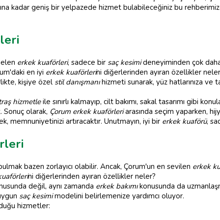
ğına kadar geniş bir yelpazede hizmet bulabileceğiniz bu rehberimiz
leri
 gelen
erkek kuaförleri
, sadece bir
saç kesimi
deneyiminden çok daha f
um'daki en iyi
erkek kuaförleri
ni diğerlerinden ayıran özellikler nel
ikte, kişiye özel
stil danışmanı
hizmeti sunarak, yüz hatlarınıza ve 
traş hizmetle
ile sınırlı kalmayıp, cilt bakımı, sakal tasarımı gibi 
. Sonuç olarak,
Çorum erkek kuaförleri
arasında seçim yaparken, hijye
k, memnuniyetinizi artıracaktır. Unutmayın, iyi bir
erkek kuaförü
, sa
rleri
ulmak bazen zorlayıcı olabilir. Ancak, Çorum'un en sevilen
erkek ku
uaförleri
ni diğerlerinden ayıran özellikler neler?
nusunda değil, aynı zamanda
erkek bakımı
konusunda da uzmanlaşmı
 uygun
saç kesimi
modelini belirlemenize yardımcı oluyor.
duğu hizmetler: