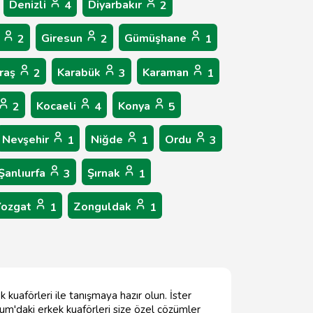
Denizli
Diyarbakır
4
2
p
Giresun
Gümüşhane
2
2
1
raş
Karabük
Karaman
2
3
1
Kocaeli
Konya
2
4
5
Nevşehir
Niğde
Ordu
1
1
3
Şanlıurfa
Şırnak
3
1
Yozgat
Zonguldak
1
1
kuaförleri ile tanışmaya hazır olun. İster
um'daki erkek kuaförleri size özel çözümler