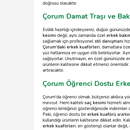
doğrusu olacaktır.
Çorum Damat Traşı ve Bak
Evlilik hazırlığı içindeyseniz, düğün gününüz
kesimi
değil, aynı zamanda özel
erkek bakı
sağlamak için profesyonel
stil danışmanı
hiz
Çorum'daki erkek kuaförleri
, damatlara öz
yüz hatlarınıza en uygun stili belirliyorlar. Ay
sağlıyorlar. Unutmayın, en özel gününüzde en 
ürünlerin kalitesine dikkat etmeniz önemlidir
artıracaktır.
Çorum Öğrenci Dostu Erke
Çorum'da öğrenci olmak, bütçenizi akıllıca y
mevcut. Hem kaliteli
saç kesimi
hizmeti alm
öğrenci kimliğinizi gösterdiğinizde indirimler 
Peki, öğrenci dostu bir
erkek kuaförü
ararken
kullandığı ürünlerin kalitesine dikkat edin. Kali
erkek kuaförleri
, en gösterişli olanlar değil