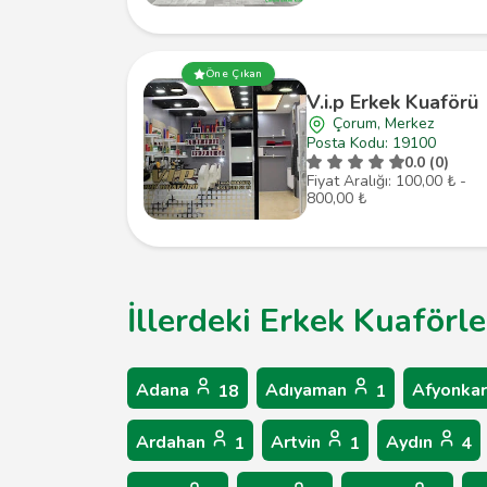
Öne Çıkan
V.i.p Erkek Kuaförü
Çorum, Merkez
Posta Kodu: 19100
0.0 (0)
Fiyat Aralığı: 100,00 ₺ -
800,00 ₺
İllerdeki Erkek Kuaförle
Adana
Adıyaman
Afyonkar
18
1
Ardahan
Artvin
Aydın
1
1
4