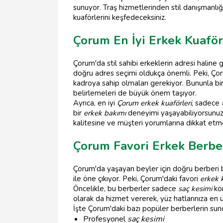
sunuyor. Traş hizmetlerinden stil danışmanlı
kuaförlerini keşfedeceksiniz.
Çorum En İyi Erkek Kuaför
Çorum'da stil sahibi erkeklerin adresi haline
doğru adres seçimi oldukça önemli. Peki, Çor
kadroya sahip olmaları gerekiyor. Bununla birl
belirlemeleri de büyük önem taşıyor.
Ayrıca, en iyi
Çorum erkek kuaförleri
, sadece
bir
erkek bakımı
deneyimi yaşayabiliyorsunuz
kalitesine ve müşteri yorumlarına dikkat etme
Çorum Favori Erkek Berbe
Çorum'da yaşayan beyler için doğru berberi b
ile öne çıkıyor. Peki, Çorum'daki favori
erkek k
Öncelikle, bu berberler sadece
saç kesimi
ko
olarak da hizmet vererek, yüz hatlarınıza en
İşte Çorum'daki bazı popüler berberlerin sun
Profesyonel
saç kesimi