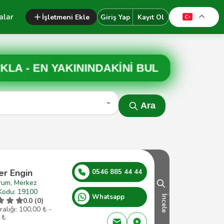
alar
İşletmeni Ekle
Giriş Yap
Kayıt Ol
IKLA -
EN YAKININDAKİNİ BUL
Ara
er Engin
0546 885 44 44
rum, Merkez
Kodu: 19100
Whatsapp
İncele
0.0 (0)
ralığı: 100,00 ₺ -
 ₺