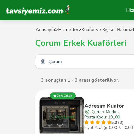
Tavsiyemiz Anasayfa
Hiz
Anasayfa
>
Hizmetler
>
Kuaför ve Kişisel Bakım
>
Çorum Erkek Kuaförleri
Şehir seçin
3 sonuçtan 1 - 3 arası gösteriliyor.
Öne Çıkan
Adresim Kuaför
Çorum, Merkez
Posta Kodu: 19100
5.0 (3)
Fiyat Aralığı: 0,00 ₺ - 0,00