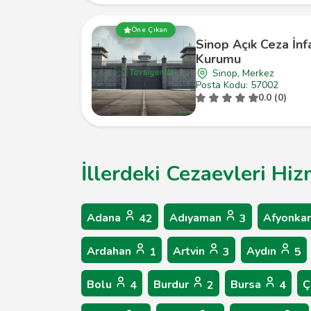
Öne Çıkan
Sinop Açık Ceza İnf
Kurumu
Sinop, Merkez
Posta Kodu: 57002
0.0 (0)
İllerdeki Cezaevleri Hiz
Adana
Adıyaman
Afyonkar
42
3
Ardahan
Artvin
Aydın
1
3
5
Bolu
Burdur
Bursa
Ç
4
2
4