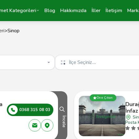
met Kategorileri
Blog
Hakkımızda
İller
İletişim
Mark
ri
>
Sinop
İlçe seçin
Öne Çıkan
a
Dura
0368 315 08 03
İnfa
Si
İncele
Posta 