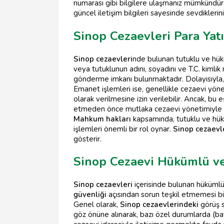
numarası gibi bilgilere ulaşmanız mümkündür.
güncel iletişim bilgileri sayesinde sevdikleriniz
Sinop Cezaevleri Para Yat
Sinop cezaevleri
nde bulunan tutuklu ve hükü
veya tutuklunun adını, soyadını ve T.C. kimli
gönderme imkanı bulunmaktadır. Dolayısıyla, p
Emanet işlemleri ise, genellikle cezaevi yöne
olarak verilmesine izin verilebilir. Ancak, bu e
etmeden önce mutlaka cezaevi yönetimiyle gö
Mahkum hakları
kapsamında, tutuklu ve hüküm
işlemleri önemli bir rol oynar.
Sinop cezaevl
gösterir.
Sinop Cezaevi Hükümlü ve
Sinop cezaevleri
içerisinde bulunan hükümlü 
güvenliği
açısından sorun teşkil etmemesi büy
Genel olarak,
Sinop cezaevlerindeki
görüş s
göz önüne alınarak, bazı özel durumlarda (bay