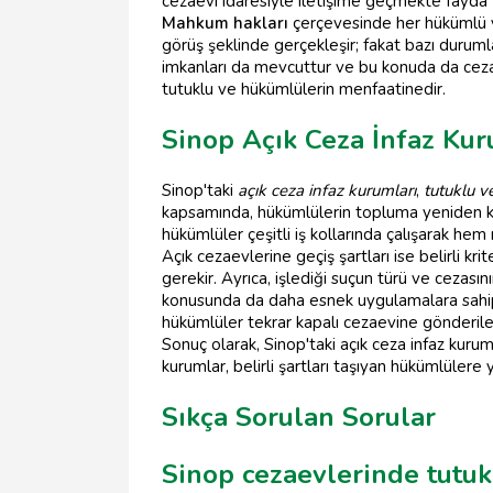
cezaevi idaresiyle iletişime geçmekte fayda v
Mahkum hakları
çerçevesinde her hükümlü ve
görüş şeklinde gerçekleşir; fakat bazı durumla
imkanları da mevcuttur ve bu konuda da ceza
tutuklu ve hükümlülerin menfaatinedir.
Sinop Açık Ceza İnfaz Kuru
Sinop'taki
açık ceza infaz kurumları
,
tutuklu 
kapsamında, hükümlülerin topluma yeniden kaz
hükümlüler çeşitli iş kollarında çalışarak he
Açık cezaevlerine geçiş şartları ise belirli kr
gerekir. Ayrıca, işlediği suçun türü ve cezası
konusunda da daha esnek uygulamalara sahip 
hükümlüler tekrar kapalı cezaevine gönderileb
Sonuç olarak, Sinop'taki açık ceza infaz kur
kurumlar, belirli şartları taşıyan hükümlülere 
Sıkça Sorulan Sorular
Sinop cezaevlerinde tutu