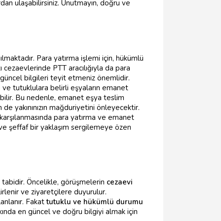
dan ulaşabilirsiniz. Unutmayın, doğru ve
lmaktadır. Para yatırma işlemi için, hükümlü
zı cezaevlerinde PTT aracılığıyla da para
üncel bilgileri teyit etmeniz önemlidir.
 ve tutuklulara belirli eşyaların emanet
abilir. Bu nedenle, emanet eşya teslim
de yakınınızın mağduriyetini önleyecektir.
rın karşılanmasında para yatırma ve emanet
l ve şeffaf bir yaklaşım sergilemeye özen
 tabidir. Öncelikle, görüşmelerin
cezaevi
lenir ve ziyaretçilere duyurulur.
lanlanır. Fakat
tutuklu ve hükümlü durumu
kında en güncel ve doğru bilgiyi almak için