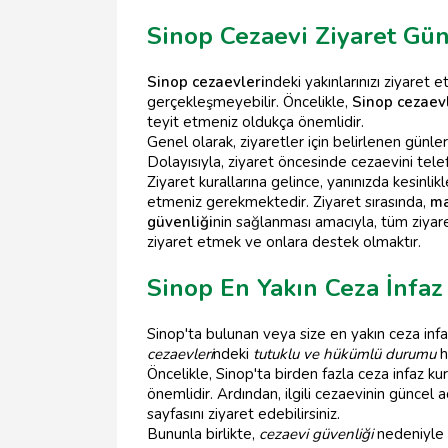
Sinop Cezaevi Ziyaret Günl
Sinop cezaevleri
ndeki yakınlarınızı ziyaret e
gerçekleşmeyebilir. Öncelikle,
Sinop cezaevl
teyit etmeniz oldukça önemlidir.
Genel olarak, ziyaretler için belirlenen günler
Dolayısıyla, ziyaret öncesinde cezaevini tel
Ziyaret kurallarına gelince, yanınızda kesinli
etmeniz gerekmektedir. Ziyaret sırasında,
ma
güvenliği
nin sağlanması amacıyla, tüm ziyare
ziyaret etmek ve onlara destek olmaktır.
Sinop En Yakın Ceza İnfaz
Sinop'ta bulunan veya size en yakın ceza infa
cezaevleri
ndeki
tutuklu ve hükümlü durumu
h
Öncelikle, Sinop'ta birden fazla ceza infaz 
önemlidir. Ardından, ilgili cezaevinin güncel 
sayfasını ziyaret edebilirsiniz.
Bununla birlikte,
cezaevi güvenliği
nedeniyle b