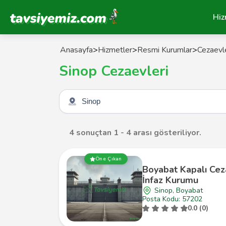
Tavsiyemiz Anasayfa
Hiz
Anasayfa
>
Hizmetler
>
Resmi Kurumlar
>
Cezaevle
Sinop Cezaevleri
Şehir seçin
4 sonuçtan 1 - 4 arası gösteriliyor.
Öne Çıkan
Boyabat Kapalı Cez
İnfaz Kurumu
Sinop, Boyabat
Posta Kodu: 57202
0.0 (0)