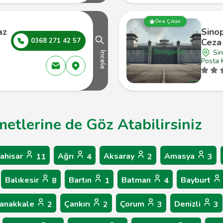
Öne Çıkan
az
Sinop
0368 271 42 57
Ceza
Si
İncele
Posta 
metlerine de Göz Atabilirsiniz
ahisar
Ağrı
Aksaray
Amasya
11
4
2
3
Balıkesir
Bartın
Batman
Bayburt
8
1
4
anakkale
Çankırı
Çorum
Denizli
2
2
3
3