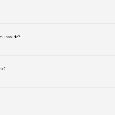
mu nasıldır?
 cezaevinin kapasitesine göre değişiklik göstermektedir. Güncel bilg
dir?
da 24 saat güvenlik kameraları, güvenlik personeli ve düzenli dene