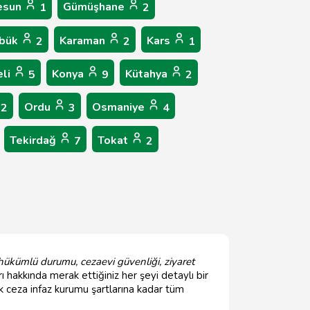
esun
Gümüşhane
1
2
abük
Karaman
Kars
2
2
1
eli
Konya
Kütahya
5
9
2
Ordu
Osmaniye
2
3
4
Tekirdağ
Tokat
7
2
 hükümlü durumu, cezaevi güvenliği, ziyaret
 hakkında merak ettiğiniz her şeyi detaylı bir
k ceza infaz kurumu şartlarına kadar tüm