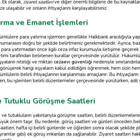
 Ek olarak,
ziyaret saatleri
ve diğer önemli bilgilere de bu kaynaklar
e ulaşabilir ve onların ihtiyaçlarını karşılayabilirsiniz.
ırma ve Emanet İşlemleri
mlülere para yatırma işlemleri genellikle Halkbank aracılığıyla yapı
k numarasını doğru bir şekilde belirtmeniz gerekmektedir. Ayrıca, ba
ara yatırmadan önce ilgili ceza infaz kurumuyla iletişime geçerek g
timi tarafından belirlenen kurallar çerçevesinde yürütülür. Hükümlü
şyaların niteliği ve miktarı
cezaevi güvenliği
nedeniyle sınırlandırıl
rüşerek hangi eşyaların kabul edildiğini öğrenmek, hem sizin hem 
lülerin belirli ihtiyaçlarının karşılanması amaçlanır. Bu ihtiyaçla
eri
, bu işlemleri belirli düzenlemeler çerçevesinde yürütürken, adi
 Tutuklu Görüşme Saatleri
ve tutukluların yakınlarıyla görüşme saatleri, belirli düzenlemelere
ük önem taşır. Bu nedenle, görüş saatleri ve günleri önceden belir
aatleri, hafta içi belirli günlerde ve öğleden sonra olacak şekilde p
ramlar gibi) ek görüş imkanları da sağlanabilir. Ziyaret saatleri hak