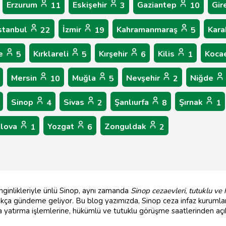
Erzurum
Eskişehir
Gaziantep
Gir
11
3
10
stanbul
İzmir
Kahramanmaraş
Kar
22
19
5
le
Kırklareli
Kırşehir
Kilis
Koca
5
5
6
1
Mersin
Muğla
Nevşehir
Niğde
10
5
2
Sinop
Sivas
Şanlıurfa
Şırnak
4
2
8
1
alova
Yozgat
Zonguldak
1
6
2
enginlikleriyle ünlü Sinop, aynı zamanda
Sinop cezaevleri, tutuklu ve
sıkça gündeme geliyor. Bu blog yazımızda, Sinop ceza infaz kurumları
ra yatırma işlemlerine, hükümlü ve tutuklu görüşme saatlerinden açı