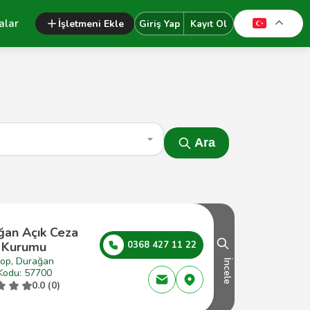
alar
İşletmeni Ekle
Giriş Yap
Kayıt Ol
Ara
ğan Açık Ceza
z Kurumu
0368 427 11 22
nop, Durağan
İncele
Kodu: 57700
0.0 (0)