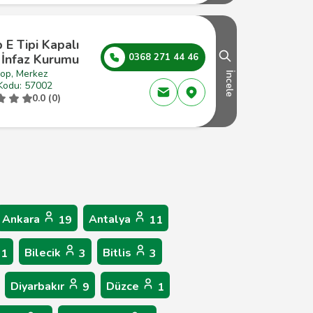
 E Tipi Kapalı
 İnfaz Kurumu
0368 271 44 46
nop, Merkez
İncele
Kodu: 57002
0.0 (0)
Ankara
Antalya
19
11
Bilecik
Bitlis
1
3
3
Diyarbakır
Düzce
9
1