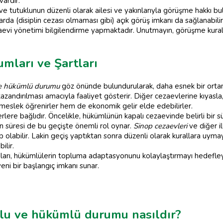
ardır.
 tutuklunun düzenli olarak ailesi ve yakınlarıyla görüşme hakkı bu
rda (disiplin cezası olmaması gibi) açık görüş imkanı da sağlanabili
evi yönetimi bilgilendirme yapmaktadır. Unutmayın, görüşme kural
mları ve Şartları
ve hükümlü durumu
göz önünde bulundurularak, daha esnek bir orta
andırılması amacıyla faaliyet gösterir. Diğer cezaevlerine kıyasla
m meslek öğrenirler hem de ekonomik gelir elde edebilirler.
iterlere bağlıdır. Öncelikle, hükümlünün kapalı cezaevinde belirli bir
nın süresi de bu geçişte önemli rol oynar.
Sinop cezaevleri
ve diğer il
olabilir. Lakin geçiş yaptıktan sonra düzenli olarak kurallara uym
ilir.
umları, hükümlülerin topluma adaptasyonunu kolaylaştırmayı hedefley
yeni bir başlangıç imkanı sunar.
klu ve hükümlü durumu nasıldır?