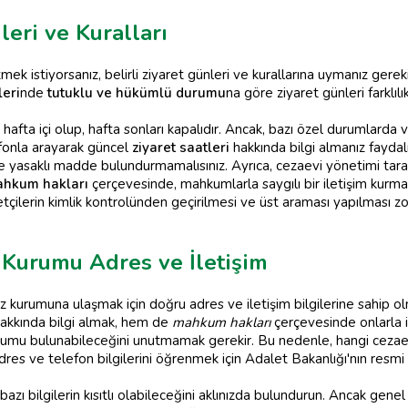
eri ve Kuralları
tmek istiyorsanız, belirli ziyaret günleri ve kurallarına uymanız gereki
eri
nde
tutuklu ve hükümlü durumu
na göre ziyaret günleri farklıl
 hafta içi olup, hafta sonları kapalıdır. Ancak, bazı özel durumlarda 
efonla arayarak güncel
ziyaret saatleri
hakkında bilgi almanız faydalı
kle yasaklı madde bulundurmamalısınız. Ayrıca, cezaevi yönetimi taraf
hkum hakları
çerçevesinde, mahkumlarla saygılı bir iletişim kurm
tçilerin kimlik kontrolünden geçirilmesi ve üst araması yapılması z
 Kurumu Adres ve İletişim
z kurumuna ulaşmak için doğru adres ve iletişim bilgilerine sahip o
akkında bilgi almak, hem de
mahkum hakları
çerçevesinde onlarla i
kurumu bulunabileceğini unutmamak gerekir. Bu nedenle, hangi cezae
adres ve telefon bilgilerini öğrenmek için Adalet Bakanlığı'nın resmi 
azı bilgilerin kısıtlı olabileceğini aklınızda bulundurun. Ancak genel