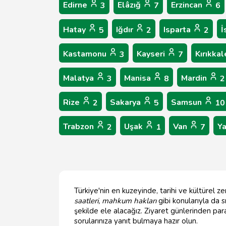
Edirne
Elâzığ
Erzincan
3
7
6
Hatay
Iğdır
Isparta
İ
5
2
2
Kastamonu
Kayseri
Kırıkka
3
7
Malatya
Manisa
Mardin
3
8
2
Rize
Sakarya
Samsun
2
5
10
Trabzon
Uşak
Van
Y
2
1
7
Türkiye'nin en kuzeyinde, tarihi ve kültürel z
saatleri, mahkum hakları
gibi konularıyla da 
şekilde ele alacağız. Ziyaret günlerinden pa
sorularınıza yanıt bulmaya hazır olun.