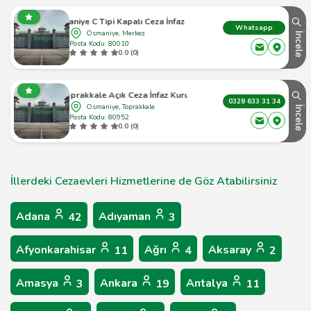
Osmaniye C Tipi Kapalı Ceza İnfaz Kurumu
Whatsapp
Osmaniye, Merkez
İncele
Posta Kodu: 80010
0.0 (0)
Toprakkale Açık Ceza İnfaz Kurumu
0328 633 31 34
Osmaniye, Toprakkale
İncele
Posta Kodu: 80952
0.0 (0)
İllerdeki Cezaevleri Hizmetlerine de Göz Atabilirsiniz
Adana
Adıyaman
42
3
Afyonkarahisar
Ağrı
Aksaray
11
4
2
Amasya
Ankara
Antalya
3
19
11