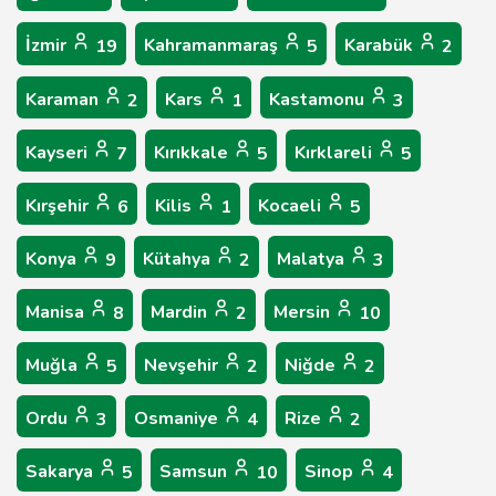
İzmir
Kahramanmaraş
Karabük
19
5
2
Karaman
Kars
Kastamonu
2
1
3
Kayseri
Kırıkkale
Kırklareli
7
5
5
Kırşehir
Kilis
Kocaeli
6
1
5
Konya
Kütahya
Malatya
9
2
3
Manisa
Mardin
Mersin
8
2
10
Muğla
Nevşehir
Niğde
5
2
2
Ordu
Osmaniye
Rize
3
4
2
Sakarya
Samsun
Sinop
5
10
4