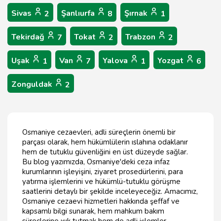
Sivas
Şanlıurfa
Şırnak
2
8
1
Tekirdağ
Tokat
Trabzon
7
2
2
Uşak
Van
Yalova
Yozgat
1
7
1
6
Zonguldak
2
Osmaniye cezaevleri, adli süreçlerin önemli bir
parçası olarak, hem hükümlülerin ıslahına odaklanır
hem de tutuklu güvenliğini en üst düzeyde sağlar.
Bu blog yazımızda, Osmaniye'deki ceza infaz
kurumlarının işleyişini, ziyaret prosedürlerini, para
yatırma işlemlerini ve hükümlü-tutuklu görüşme
saatlerini detaylı bir şekilde inceleyeceğiz. Amacımız,
Osmaniye cezaevi hizmetleri hakkında şeffaf ve
kapsamlı bilgi sunarak, hem mahkum bakım