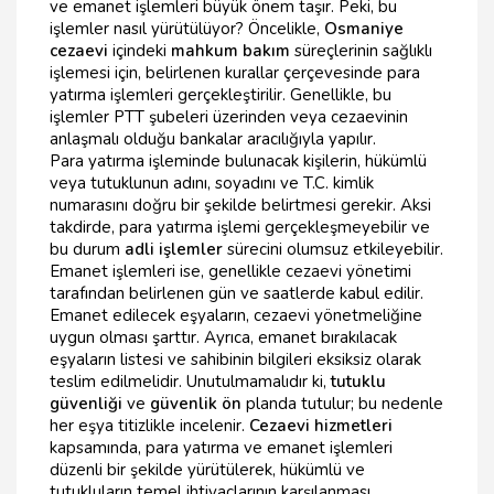
ve emanet işlemleri büyük önem taşır. Peki, bu
işlemler nasıl yürütülüyor? Öncelikle,
Osmaniye
cezaevi
içindeki
mahkum bakım
süreçlerinin sağlıklı
işlemesi için, belirlenen kurallar çerçevesinde para
yatırma işlemleri gerçekleştirilir. Genellikle, bu
işlemler PTT şubeleri üzerinden veya cezaevinin
anlaşmalı olduğu bankalar aracılığıyla yapılır.
Para yatırma işleminde bulunacak kişilerin, hükümlü
veya tutuklunun adını, soyadını ve T.C. kimlik
numarasını doğru bir şekilde belirtmesi gerekir. Aksi
takdirde, para yatırma işlemi gerçekleşmeyebilir ve
bu durum
adli işlemler
sürecini olumsuz etkileyebilir.
Emanet işlemleri ise, genellikle cezaevi yönetimi
tarafından belirlenen gün ve saatlerde kabul edilir.
Emanet edilecek eşyaların, cezaevi yönetmeliğine
uygun olması şarttır. Ayrıca, emanet bırakılacak
eşyaların listesi ve sahibinin bilgileri eksiksiz olarak
teslim edilmelidir. Unutulmamalıdır ki,
tutuklu
güvenliği
ve
güvenlik ön
planda tutulur; bu nedenle
her eşya titizlikle incelenir.
Cezaevi hizmetleri
kapsamında, para yatırma ve emanet işlemleri
düzenli bir şekilde yürütülerek, hükümlü ve
tutukluların temel ihtiyaçlarının karşılanması