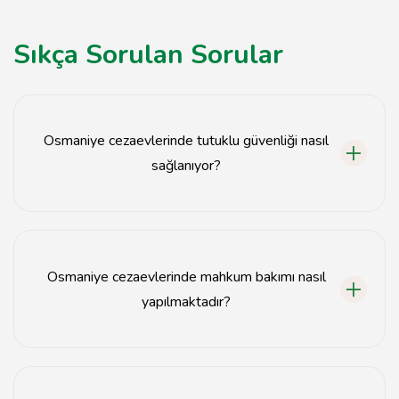
Sıkça Sorulan Sorular
Osmaniye cezaevlerinde tutuklu güvenliği nasıl
sağlanıyor?
Osmaniye cezaevlerinde tutuklu güvenliği, 24 saat
güvenlik kameraları, personel gözetimi ve düzenli
denetimlerle sağlanmaktadır.
Osmaniye cezaevlerinde mahkum bakımı nasıl
yapılmaktadır?
Mahkum bakımı, sağlık hizmetleri, psikolojik destek ve
eğitim programları ile kapsamlı bir şekilde
yürütülmektedir.