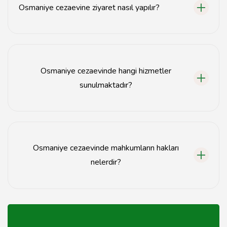
Osmaniye cezaevine ziyaret nasıl yapılır?
Ziyaretler, önceden randevu alınarak ve belirli kurallar
çerçevesinde gerçekleştirilmektedir.
Osmaniye cezaevinde hangi hizmetler
sunulmaktadır?
Cezaevinde sağlık hizmetleri, eğitim, meslek edindirme
kursları ve sosyal etkinlikler gibi çeşitli hizmetler
sunulmaktadır.
Osmaniye cezaevinde mahkumların hakları
nelerdir?
Mahkumların, sağlık hizmeti alma, eğitim görme ve
sosyal etkinliklere katılma gibi temel hakları
bulunmaktadır.