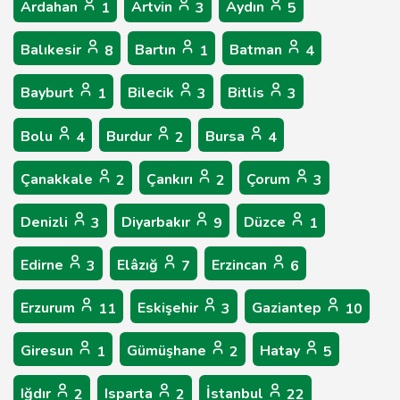
Ardahan
Artvin
Aydın
1
3
5
Balıkesir
Bartın
Batman
8
1
4
Bayburt
Bilecik
Bitlis
1
3
3
Bolu
Burdur
Bursa
4
2
4
Çanakkale
Çankırı
Çorum
2
2
3
Denizli
Diyarbakır
Düzce
3
9
1
Edirne
Elâzığ
Erzincan
3
7
6
Erzurum
Eskişehir
Gaziantep
11
3
10
Giresun
Gümüşhane
Hatay
1
2
5
Iğdır
Isparta
İstanbul
2
2
22