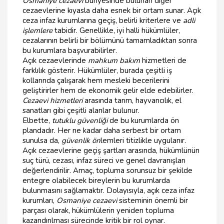
Osmaniye cezaevi
bünyesinde bulunan diğer
cezaevlerine kıyasla daha esnek bir ortam sunar. Açık
ceza infaz kurumlarına geçiş, belirli kriterlere ve
adli
işlemlere
tabidir. Genellikle, iyi halli hükümlüler,
cezalarının belirli bir bölümünü tamamladıktan sonra
bu kurumlara başvurabilirler.
Açık cezaevlerinde
mahkum bakım
hizmetleri de
farklılık gösterir. Hükümlüler, burada çeşitli iş
kollarında çalışarak hem mesleki becerilerini
geliştirirler hem de ekonomik gelir elde edebilirler.
Cezaevi hizmetleri
arasında tarım, hayvancılık, el
sanatları gibi çeşitli alanlar bulunur.
Elbette,
tutuklu güvenliği
de bu kurumlarda ön
plandadır. Her ne kadar daha serbest bir ortam
sunulsa da,
güvenlik ön
lemleri titizlikle uygulanır.
Açık cezaevlerine geçiş şartları arasında, hükümlünün
suç türü, cezası, infaz süreci ve genel davranışları
değerlendirilir. Amaç, topluma sorunsuz bir şekilde
entegre olabilecek bireylerin bu kurumlarda
bulunmasını sağlamaktır. Dolayısıyla, açık ceza infaz
kurumları,
Osmaniye cezaevi
sisteminin önemli bir
parçası olarak, hükümlülerin yeniden topluma
kazandırılması sürecinde kritik bir rol oynar.