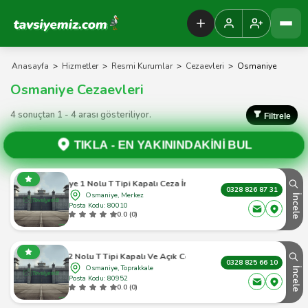
Tavsiyemiz Anasayfa
Anasayfa
>
Hizmetler
>
Resmi Kurumlar
>
Cezaevleri
>
Osmaniye
Osmaniye Cezaevleri
4 sonuçtan 1 - 4 arası gösteriliyor.
Filtrele
TIKLA -
EN YAKININDAKİNİ BUL
Osmaniye 1 Nolu T Tipi Kapalı Ceza İnfaz Kurumu
0328 826 87 31
Osmaniye, Merkez
İncele
Posta Kodu: 80010
0.0 (0)
smaniye 2 Nolu T Tipi Kapalı Ve Açık Ceza İnfaz Kurumu
0328 825 66 10
Osmaniye, Toprakkale
İncele
Posta Kodu: 80952
0.0 (0)