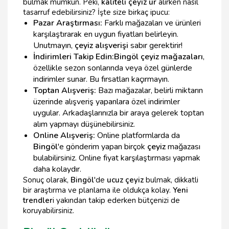
bulmak mümkün. Peki,
kaliteli çeyiz ür
alırken nasıl
tasarruf edebilirsiniz? İşte size birkaç ipucu:
Pazar Araştırması:
Farklı mağazaları ve ürünleri
karşılaştırarak en uygun fiyatları belirleyin.
Unutmayın,
çeyiz alışverişi
sabır gerektirir!
İndirimleri Takip Edin:
Bingöl çeyiz mağazaları
,
özellikle sezon sonlarında veya özel günlerde
indirimler sunar. Bu fırsatları kaçırmayın.
Toptan Alışveriş:
Bazı mağazalar, belirli miktarın
üzerinde alışveriş yapanlara özel indirimler
uygular. Arkadaşlarınızla bir araya gelerek toptan
alım yapmayı düşünebilirsiniz.
Online Alışveriş:
Online platformlarda da
Bingöl
'e gönderim yapan birçok
çeyiz
mağazası
bulabilirsiniz. Online fiyat karşılaştırması yapmak
daha kolaydır.
Sonuç olarak,
Bingöl
'de
ucuz çeyiz
bulmak, dikkatli
bir araştırma ve planlama ile oldukça kolay.
Yeni
trendler
i yakından takip ederken bütçenizi de
koruyabilirsiniz.