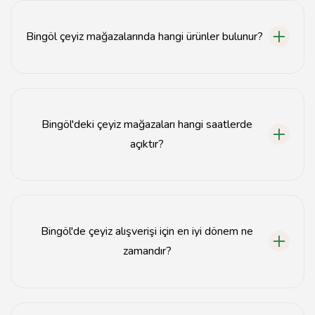
faktörlere dikkat etmelisiniz.
Bingöl çeyiz mağazalarında hangi ürünler bulunur?
Yatak takımları, mutfak eşyaları, dekoratif ürünler ve
tekstil ürünleri gibi çeşitli çeyiz ürünleri bulunmaktadır.
Bingöl'deki çeyiz mağazaları hangi saatlerde
açıktır?
Çoğu çeyiz mağazası sabah 09:00'dan akşam 19:00'a
kadar açıktır, ancak saatler mağazaya göre değişebilir.
Bingöl'de çeyiz alışverişi için en iyi dönem ne
zamandır?
Yaz ayları ve düğün sezonu, çeyiz alışverişi için en yoğun
dönemlerdir.