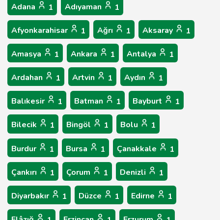
Adana
Adıyaman
1
1
Afyonkarahisar
Ağrı
Aksaray
1
1
1
Amasya
Ankara
Antalya
1
1
1
Ardahan
Artvin
Aydın
1
1
1
Balıkesir
Batman
Bayburt
1
1
1
Bilecik
Bingöl
Bolu
1
1
1
Burdur
Bursa
Çanakkale
1
1
1
Çankırı
Çorum
Denizli
1
1
1
Diyarbakır
Düzce
Edirne
1
1
1
Elâzığ
Erzincan
Erzurum