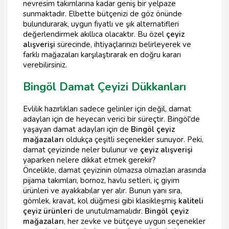
nevresim takımlarına kadar geniş bir yelpaze
sunmaktadır. Elbette bütçenizi de göz önünde
bulundurarak, uygun fiyatlı ve şık alternatifleri
değerlendirmek akıllıca olacaktır. Bu özel
çeyiz
alışverişi
sürecinde, ihtiyaçlarınızı belirleyerek ve
farklı mağazaları karşılaştırarak en doğru kararı
verebilirsiniz.
Bingöl Damat Çeyizi Dükkanları
Evlilik hazırlıkları sadece gelinler için değil, damat
adayları için de heyecan verici bir süreçtir. Bingöl'de
yaşayan damat adayları için de
Bingöl çeyiz
mağazaları
oldukça çeşitli seçenekler sunuyor. Peki,
damat çeyizinde neler bulunur ve
çeyiz alışverişi
yaparken nelere dikkat etmek gerekir?
Öncelikle, damat çeyizinin olmazsa olmazları arasında
pijama takımları, bornoz, havlu setleri, iç giyim
ürünleri ve ayakkabılar yer alır. Bunun yanı sıra,
gömlek, kravat, kol düğmesi gibi klasikleşmiş
kaliteli
çeyiz ürünleri
de unutulmamalıdır.
Bingöl çeyiz
mağazaları
, her zevke ve bütçeye uygun seçenekler