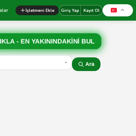
alar
İşletmeni Ekle
Giriş Yap
Kayıt Ol
IKLA -
EN YAKININDAKİNİ BUL
Ara