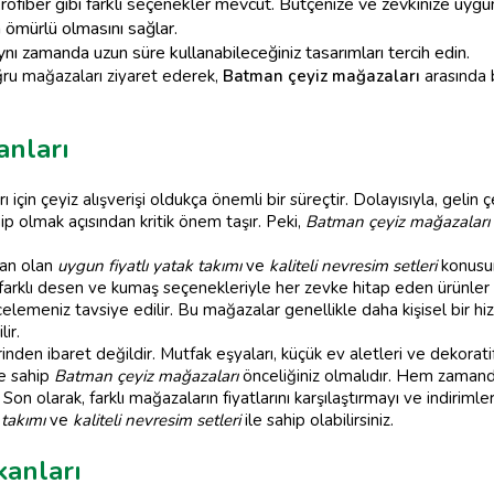
ofiber gibi farklı seçenekler mevcut. Bütçenize ve zevkinize uygun
n ömürlü olmasını sağlar.
 zamanda uzun süre kullanabileceğiniz tasarımları tercih edin.
oğru mağazaları ziyaret ederek,
Batman çeyiz mağazaları
arasında 
anları
ı için çeyiz alışverişi oldukça önemli bir süreçtir. Dolayısıyla, gelin
p olmak açısından kritik önem taşır. Peki,
Batman çeyiz mağazaları
dan olan
uygun fiyatlı yatak takımı
ve
kaliteli nevresim setleri
konusu
rklı desen ve kumaş seçenekleriyle her zevke hitap eden ürünler bu
elemeniz tavsiye edilir. Bu mağazalar genellikle daha kişisel bir h
ir.
inden ibaret değildir. Mutfak eşyaları, küçük ev aletleri ve dekoratif
ne sahip
Batman çeyiz mağazaları
önceliğiniz olmalıdır. Hem zamand
iz. Son olarak, farklı mağazaların fiyatlarını karşılaştırmayı ve indiri
 takımı
ve
kaliteli nevresim setleri
ile sahip olabilirsiniz.
anları