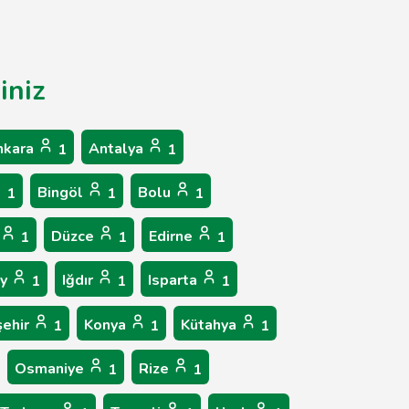
iniz
nkara
Antalya
1
1
Bingöl
Bolu
1
1
1
Düzce
Edirne
1
1
1
ay
Iğdır
Isparta
1
1
1
şehir
Konya
Kütahya
1
1
1
Osmaniye
Rize
1
1