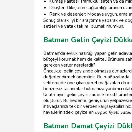
Kumaş kalitesi: Pamuklu, saten ya da mikr
Dikişler: Dikişlerin sağlamlığı, ürünün uzu
Renk ve desenler: Modaya uygun, ama aynı
Sonuç olarak, iyi bir araştırma yaparak ve d
setleri
ve
yatak takımı
bulmak mümkün.
Batman Gelin Çeyizi Dükk
Batman'da evlilik hazırlığı yapan gelin adaylar
bütçeyi korumak hem de kaliteli ürünlere sahi
gereken yerler nerelerdir?
Öncelikle, gelin çeyizinde olmazsa olmazlar
değerlendirmek önemlidir. Bu mağazalarda, fa
sektöründe öne çıkan yerel mağazaları da inc
benzersiz tasarımlar bulmanıza yardımcı olabil
Unutmayın, gelin çeyizi sadece tekstil ürünler
oluşturur. Bu nedenle, geniş ürün yelpazesi
ihtiyaçlarınızı tek bir yerden karşılayabilirsin
hayallerinizdeki çeyize en
uygun fiyatlı yatak
Batman Damat Çeyizi Dükk