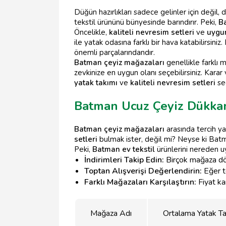
Düğün hazırlıkları sadece gelinler için değil,
tekstil ürününü bünyesinde barındırır. Peki,
Ba
Öncelikle,
kaliteli nevresim setleri
ve
uygun
ile yatak odasına farklı bir hava katabilirsini
önemli parçalarındandır.
Batman çeyiz mağazaları
genellikle farklı m
zevkinize en uygun olanı seçebilirsiniz. Kara
yatak takımı
ve
kaliteli nevresim setleri
seç
Batman Ucuz Çeyiz Dükkan
Batman çeyiz mağazaları
arasında tercih 
setleri
bulmak ister, değil mi? Neyse ki Bat
Peki,
Batman ev tekstil
ürünlerini nereden uyg
İndirimleri Takip Edin:
Birçok mağaza döne
Toptan Alışverişi Değerlendirin:
Eğer to
Farklı Mağazaları Karşılaştırın:
Fiyat ka
Mağaza Adı
Ortalama Yatak Tak