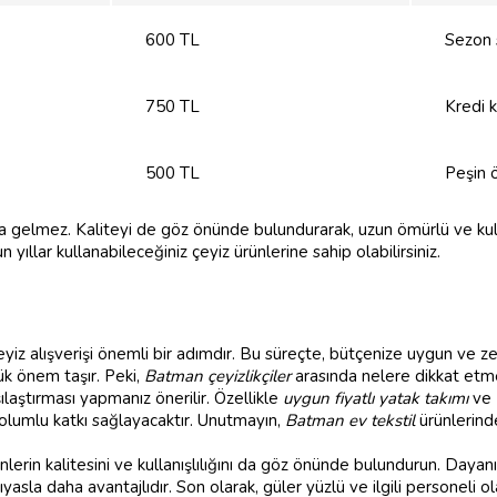
600 TL
Sezon 
750 TL
Kredi k
500 TL
Peşin 
a gelmez. Kaliteyi de göz önünde bulundurarak, uzun ömürlü ve kul
ıllar kullanabileceğiniz çeyiz ürünlerine sahip olabilirsiniz.
 çeyiz alışverişi önemli bir adımdır. Bu süreçte, bütçenize uygun ve z
ük önem taşır. Peki,
Batman çeyizlikçiler
arasında nelere dikkat etme
ılaştırması yapmanız önerilir. Özellikle
uygun fiyatlı yatak takımı
ve
olumlu katkı sağlayacaktır. Unutmayın,
Batman ev tekstil
ürünlerind
rünlerin kalitesini ve kullanışlılığını da göz önünde bulundurun. Daya
yasla daha avantajlıdır. Son olarak, güler yüzlü ve ilgili personeli 