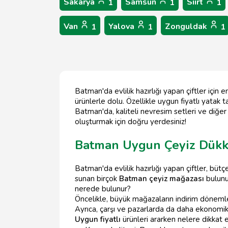
Sakarya
Samsun
Siirt
1
1
1
Van
Yalova
Zonguldak
1
1
1
Batman'da evlilik hazırlığı yapan çiftler için 
ürünlerle dolu. Özellikle uygun fiyatlı yatak 
Batman'da, kaliteli nevresim setleri ve diğer
oluşturmak için doğru yerdesiniz!
Batman Uygun Çeyiz Dükk
Batman'da evlilik hazırlığı yapan çiftler, bü
sunan birçok
Batman çeyiz mağazası
bulunu
nerede bulunur?
Öncelikle, büyük mağazaların indirim dönemle
Ayrıca, çarşı ve pazarlarda da daha ekonomi
Uygun fiyatlı
ürünleri ararken nelere dikkat 