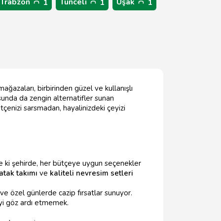
Trabzon
Tunceli
Uşak
1
1
1
mağazaları, birbirinden güzel ve kullanışlı
usunda da zengin alternatifler sunan
tçenizi sarsmadan, hayalinizdeki çeyizi
yse ki şehirde, her bütçeye uygun seçenekler
yatak takımı
ve
kaliteli nevresim setleri
e özel günlerde cazip fırsatlar sunuyor.
yi göz ardı etmemek.