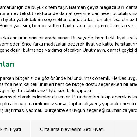
 damatlar için de büyük önem taşır.
Batman çeyiz mağazaları
, dama
tman ev tekstil
sektöründe damat çeyizine dair neler bulabilirsini
 fiyatlı yatak takımı
seçenekleri damat odası için olmazsa olmazdır
z. Bunun yanı sıra, bornoz setleri, havlu takımları, pijama takımları ve
arkaların ürünlerini bir arada sunar. Bu sayede, hem farklı fiyat aral
r vermeden önce farklı mağazaları gezerek fiyat ve kalite karşılaşt
eneklerini bulmanıza yardımcı olacaktır. Unutmayın, damat çeyizi de
ları
yaparken bütçenizi de göz önünde bulundurmak önemli. Herkes
uygu
man'da hem kaliteli ürünleri hem de bütçe dostu seçenekleri bir a
un fiyata alabilirsiniz? İşte size birkaç ipucu:
msel olarak indirimler düzenler. Bu indirimleri takip ederek istediğ
plu alım yapma imkanınız varsa, toptan alışveriş yaparak önemli öl
rşılaştırması yapmak, bütçenize en uygun seçeneği bulmanıza yardımc
ımı Fiyatı
Ortalama Nevresim Seti Fiyatı