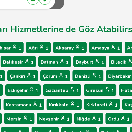
arı Hizmetlerine de Göz Atabilirs
hisar
Ağrı
Aksaray
Amasya
A
1
1
1
1
Balıkesir
Batman
Bayburt
Bilecik
1
1
1
Çankırı
Çorum
Denizli
Diyarbakır
1
1
1
1
Eskişehir
Gaziantep
Giresun
Hat
1
1
1
1
Kastamonu
Kırıkkale
Kırklareli
Kır
1
1
1
Mersin
Nevşehir
Niğde
Ordu
1
1
1
1