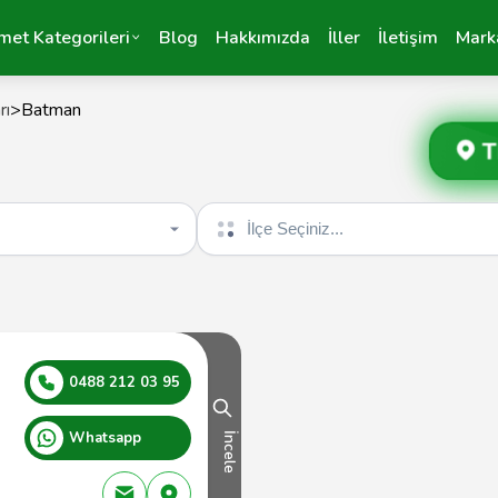
met Kategorileri
Blog
Hakkımızda
İller
İletişim
Mark
rı
>
Batman
T
İlçe seçin
0488 212 03 95
Whatsapp
İncele