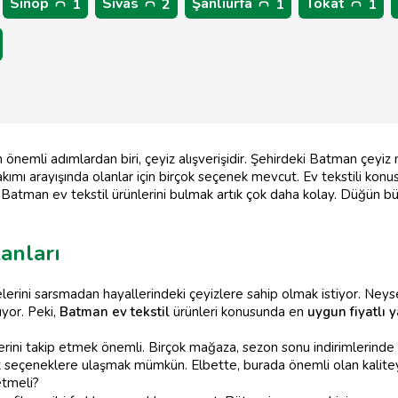
Sinop
Sivas
Şanlıurfa
Tokat
1
2
1
1
en önemli adımlardan biri, çeyiz alışverişidir. Şehirdeki Batman çeyiz 
takımı arayışında olanlar için birçok seçenek mevcut. Ev tekstili kon
 Batman ev tekstil ürünlerini bulmak artık çok daha kolay. Düğün bü
anları
tçelerini sarsmadan hayallerindeki çeyizlere sahip olmak istiyor. Ne
yor. Peki,
Batman ev tekstil
ürünleri konusunda en
uygun fiyatlı 
rini takip etmek önemli. Birçok mağaza, sezon sonu indirimlerinde v
k seçeneklere ulaşmak mümkün. Elbette, burada önemli olan kalite
etmeli?