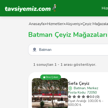
Tavsiyemiz Anasayfa
Hiz
Anasayfa
>
Hizmetler
>
Alışveriş
>
Çeyiz Mağazala
Batman Çeyiz Mağazaları
Şehir seçin
1 sonuçtan 1 - 1 arası gösteriliyor.
Öne Çıkan
Sefa Çeyiz
Batman, Merkez
Posta Kodu: 72050
0.0 (0)
Fiyat Aralığı: 100,00 ₺ -
600,00 ₺