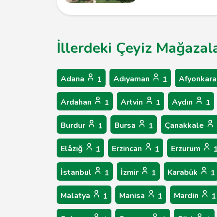
İllerdeki Çeyiz Mağazal
Adana
Adıyaman
Afyonkara
1
1
Ardahan
Artvin
Aydın
1
1
1
Burdur
Bursa
Çanakkale
1
1
Elâzığ
Erzincan
Erzurum
1
1
İstanbul
İzmir
Karabük
1
1
1
Malatya
Manisa
Mardin
1
1
1