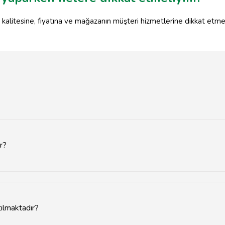
kalitesine, fiyatına ve mağazanın müşteri hizmetlerine dikkat etmelis
r?
merkezinde ve ana caddelerde yer almaktadır.
ılmaktadır?