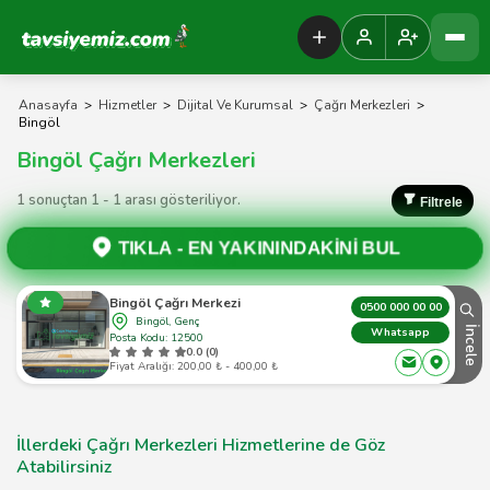
Tavsiyemiz Anasayfa
Anasayfa
>
Hizmetler
>
Dijital Ve Kurumsal
>
Çağrı Merkezleri
>
Bingöl
Bingöl Çağrı Merkezleri
1 sonuçtan 1 - 1 arası gösteriliyor.
Filtrele
TIKLA -
EN YAKININDAKİNİ BUL
Bingöl Çağrı Merkezi
0500 000 00 00
Bingöl, Genç
İncele
Whatsapp
Posta Kodu: 12500
0.0 (0)
Fiyat Aralığı: 200,00 ₺ - 400,00 ₺
İllerdeki Çağrı Merkezleri Hizmetlerine de Göz
Atabilirsiniz