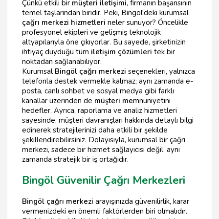
Çünkü etkili bir
müşteri iletişimi
, firmanın başarısının
temel taşlarından biridir. Peki, Bingöl'deki kurumsal
çağrı merkezi hizmetleri
neler sunuyor? Öncelikle
profesyonel ekipleri ve gelişmiş teknolojik
altyapılarıyla öne çıkıyorlar. Bu sayede, şirketinizin
ihtiyaç duyduğu tüm
iletişim çözümleri
tek bir
noktadan sağlanabiliyor.
Kurumsal
Bingöl çağrı merkezi
seçenekleri, yalnızca
telefonla destek vermekle kalmaz; aynı zamanda e-
posta, canlı sohbet ve sosyal medya gibi farklı
kanallar üzerinden de
müşteri me
mnuniyetini
hedefler. Ayrıca, raporlama ve analiz hizmetleri
sayesinde, müşteri davranışları hakkında detaylı bilgi
edinerek stratejilerinizi daha etkili bir şekilde
şekillendirebilirsiniz. Dolayısıyla, kurumsal bir çağrı
merkezi, sadece bir hizmet sağlayıcısı değil, aynı
zamanda stratejik bir iş ortağıdır.
Bingöl Güvenilir Çağrı Merkezleri
Bingöl çağrı merkezi
arayışınızda güvenilirlik, karar
vermenizdeki en önemli faktörlerden biri olmalıdır.