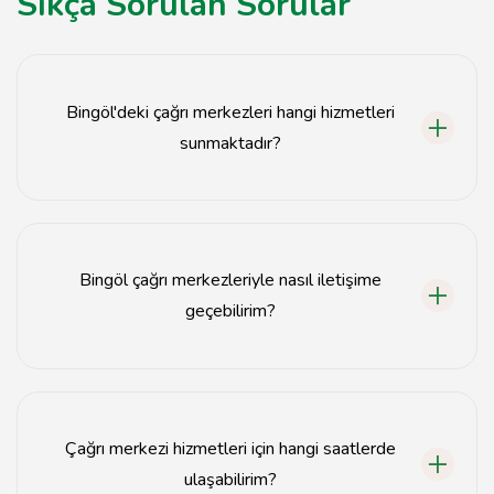
Sıkça Sorulan Sorular
Bingöl'deki çağrı merkezleri hangi hizmetleri
sunmaktadır?
Bingöl'deki çağrı merkezleri, müşteri destek, teknik
destek, satış ve bilgi hizmetleri gibi çeşitli hizmetler
sunmaktadır.
Bingöl çağrı merkezleriyle nasıl iletişime
geçebilirim?
Bingöl çağrı merkezleriyle iletişime geçmek için web
sitelerindeki iletişim bilgilerini kullanabilir veya
doğrudan telefonla arayabilirsiniz.
Çağrı merkezi hizmetleri için hangi saatlerde
ulaşabilirim?