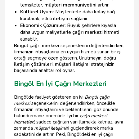
temsilciler,
müşteri memnuniyetini
artırır.
Kültürel Uyum:
Müşterilerle daha kolay bağ
kurularak, etkili
iletişim
sağlanır.
Ekonomik Çözümler:
Büyük şehirlere kıyasla
daha uygun maliyetlerle
çağrı merkezi
hizmeti
alınabilir.
Bingöl çağrı merkezi
seçeneklerini değerlendirirken,
firmanızın ihtiyaçlarına en uygun hizmeti sunan bir iş
ortağı seçmeye özen gösterin. Unutmayın, doğru
iletişim çözümleri
,
müşteri iletişimi
stratejinizin
başarısında anahtar rol oynar.
Bingöl En İyi Çağrı Merkezleri
Bingöl'de faaliyet gösteren en iyi
Bingöl çağrı
merkezi
seçeneklerini değerlendirirken, öncelikle
firmanızın ihtiyaçlarını ve beklentilerini göz önünde
bulundurmanız önemlidir. İyi bir
çağrı merkezi
hizmetleri
, sadece çağrıları yanıtlamakla kalmaz, aynı
zamanda
müşteri iletişimi
ni güçlendirerek marka
sadakatini de artırır. Peki, Bingöl'deki en iyi çağrı