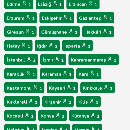
Edirne
Elâzığ
Erzincan
1
1
1
Erzurum
Eskişehir
Gaziantep
1
1
1
Giresun
Gümüşhane
Hakkâri
1
1
1
Hatay
Iğdır
Isparta
1
1
1
İstanbul
İzmir
Kahramanmaraş
2
1
1
Karabük
Karaman
Kars
1
1
1
Kastamonu
Kayseri
Kırıkkale
1
1
1
Kırklareli
Kırşehir
Kilis
1
1
1
Kocaeli
Konya
Kütahya
1
1
1