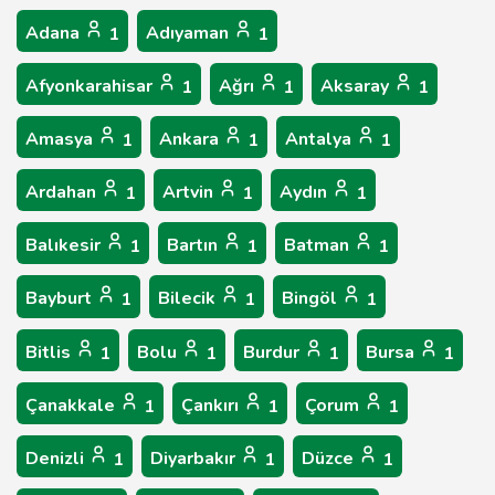
Adana
Adıyaman
1
1
Afyonkarahisar
Ağrı
Aksaray
1
1
1
Amasya
Ankara
Antalya
1
1
1
Ardahan
Artvin
Aydın
1
1
1
Balıkesir
Bartın
Batman
1
1
1
Bayburt
Bilecik
Bingöl
1
1
1
Bitlis
Bolu
Burdur
Bursa
1
1
1
1
Çanakkale
Çankırı
Çorum
1
1
1
Denizli
Diyarbakır
Düzce
1
1
1