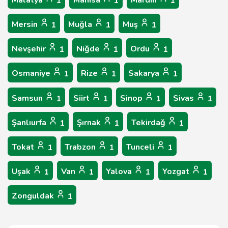
Malatya
Manisa
Mardin
1
1
1
Mersin
Muğla
Muş
1
1
1
Nevşehir
Niğde
Ordu
1
1
1
Osmaniye
Rize
Sakarya
1
1
1
Samsun
Siirt
Sinop
Sivas
1
1
1
1
Şanlıurfa
Şırnak
Tekirdağ
1
1
1
Tokat
Trabzon
Tunceli
1
1
1
Uşak
Van
Yalova
Yozgat
1
1
1
1
Zonguldak
1