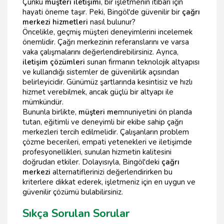
Çünkü
müşteri iletişimi
, bir işletmenin itibarı için
hayati öneme taşır. Peki, Bingöl'de güvenilir bir
çağrı
merkezi hizmetleri
nasıl bulunur?
Öncelikle, geçmiş müşteri deneyimlerini incelemek
önemlidir. Çağrı merkezinin referanslarını ve varsa
vaka çalışmalarını değerlendirebilirsiniz. Ayrıca,
iletişim çözümleri
sunan firmanın teknolojik altyapısı
ve kullandığı sistemler de güvenilirlik açısından
belirleyicidir. Günümüz şartlarında kesintisiz ve hızlı
hizmet verebilmek, ancak güçlü bir altyapı ile
mümkündür.
Bununla birlikte,
müşteri me
mnuniyetini ön planda
tutan, eğitimli ve deneyimli bir ekibe sahip çağrı
merkezleri tercih edilmelidir. Çalışanların problem
çözme becerileri, empati yetenekleri ve iletişimde
profesyonellikleri, sunulan hizmetin kalitesini
doğrudan etkiler. Dolayısıyla, Bingöl'deki
çağrı
merkezi
alternatiflerinizi değerlendirirken bu
kriterlere dikkat ederek, işletmeniz için en uygun ve
güvenilir çözümü bulabilirsiniz.
Sıkça Sorulan Sorular