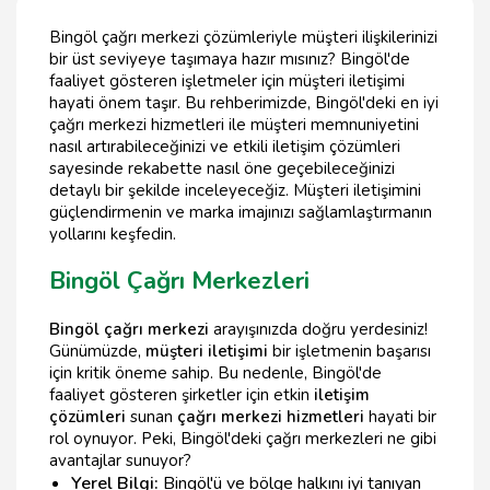
Bingöl çağrı merkezi çözümleriyle müşteri ilişkilerinizi
bir üst seviyeye taşımaya hazır mısınız? Bingöl'de
faaliyet gösteren işletmeler için müşteri iletişimi
hayati önem taşır. Bu rehberimizde, Bingöl'deki en iyi
çağrı merkezi hizmetleri ile müşteri memnuniyetini
nasıl artırabileceğinizi ve etkili iletişim çözümleri
sayesinde rekabette nasıl öne geçebileceğinizi
detaylı bir şekilde inceleyeceğiz. Müşteri iletişimini
güçlendirmenin ve marka imajınızı sağlamlaştırmanın
yollarını keşfedin.
Bingöl Çağrı Merkezleri
Bingöl çağrı merkezi
arayışınızda doğru yerdesiniz!
Günümüzde,
müşteri iletişimi
bir işletmenin başarısı
için kritik öneme sahip. Bu nedenle, Bingöl'de
faaliyet gösteren şirketler için etkin
iletişim
çözümleri
sunan
çağrı merkezi hizmetleri
hayati bir
rol oynuyor. Peki, Bingöl'deki çağrı merkezleri ne gibi
avantajlar sunuyor?
Yerel Bilgi:
Bingöl'ü ve bölge halkını iyi tanıyan