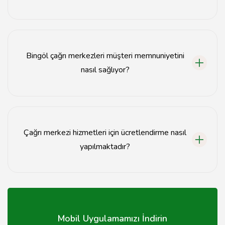
Bingöl'deki çağrı merkezleri genellikle hafta içi 09:00-
18:00 saatleri arasında hizmet vermektedir.
Bingöl çağrı merkezleri müşteri memnuniyetini
nasıl sağlıyor?
Bingöl çağrı merkezleri, eğitimli personel ve hızlı yanıt
süreleri ile müşteri memnuniyetini ön planda
tutmaktadır.
Çağrı merkezi hizmetleri için ücretlendirme nasıl
yapılmaktadır?
Çağrı merkezi hizmetleri genellikle hizmet türüne göre
değişen bir ücretlendirme sistemine sahiptir.
Mobil Uygulamamızı İndirin