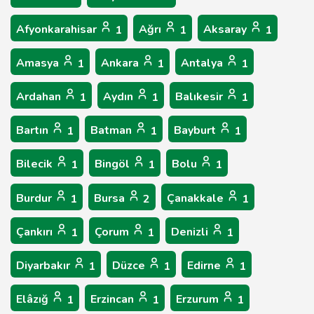
Afyonkarahisar
Ağrı
Aksaray
1
1
1
Amasya
Ankara
Antalya
1
1
1
Ardahan
Aydın
Balıkesir
1
1
1
Bartın
Batman
Bayburt
1
1
1
Bilecik
Bingöl
Bolu
1
1
1
Burdur
Bursa
Çanakkale
1
2
1
Çankırı
Çorum
Denizli
1
1
1
Diyarbakır
Düzce
Edirne
1
1
1
Elâzığ
Erzincan
Erzurum
1
1
1