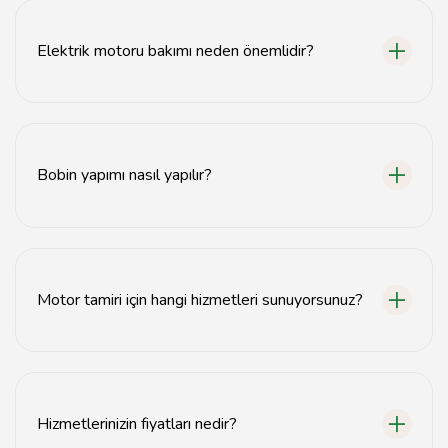
ziyaret edebilirsiniz.
Elektrik motoru bakımı neden önemlidir?
Elektrik motoru bakımı, motorun verimli çalışmasını
sağlamak ve ömrünü uzatmak için önemlidir.
Bobin yapımı nasıl yapılır?
Bobin yapımı, özel makinelerle ve uzman ekip
tarafından gerçekleştirilir.
Motor tamiri için hangi hizmetleri sunuyorsunuz?
Motor tamiri, bobin sarımı ve elektrik sarım işleri gibi
hizmetler sunuyoruz.
Hizmetlerinizin fiyatları nedir?