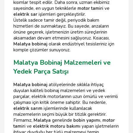
kısımlar tespit edilir. Daha sonra, uzman ekibimiz
sayesinde, en uygun tekniklerle
motor tamiri
ve
elektrik sar
işlemleri gerçekleştirilir.
Üstelik sadece tamir değil, periyodik bakım
hizmetleri de sunmaktayız. Bu sayede, arızaların
önüne geçerek, işletmenizin üretim süreçlerinin
aksamadan devam etmesini sağlıyoruz. Kısacası,
Malatya bobinaj
olarak endüstriyel tesisleriniz için
komple çözümler sunuyoruz.
Malatya Bobinaj Malzemeleri ve
Yedek Parça Satışı
Malatya bobinaj
atölyelerinde sıklıkla ihtiyaç
duyulan kaliteli bobinaj malzemeleri ve yedek
parçalar, elektrik motorlarının uzun ömürlü ve verimli
çalışması için kritik öneme sahiptir. Bu nedenle,
elektrik sarım
işlemlerinde kullanılacak
malzemelerin seçimi büyük bir titizlik gerektirir.
Firmamız,
Malatya
genelinde
bobin yapımı
,
motor
tamiri
ve
elektrik motoru bakımı
yapan işletmelerin
ihtiyaç duyduğu her türlü malzemeyi temin