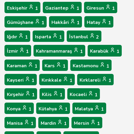
Eskişehir
Gaziantep
Giresun
1
1
1
Gümüşhane
Hakkâri
Hatay
1
1
1
Iğdır
Isparta
İstanbul
1
1
2
İzmir
Kahramanmaraş
Karabük
1
1
1
Karaman
Kars
Kastamonu
1
1
1
Kayseri
Kırıkkale
Kırklareli
1
1
1
Kırşehir
Kilis
Kocaeli
1
1
1
Konya
Kütahya
Malatya
1
1
1
Manisa
Mardin
Mersin
1
1
1