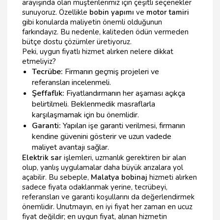
arayışında olan müşterilerimiz için çeşitli seçenekler
sunuyoruz. Özellikle
bobin yapımı
ve
motor tamiri
gibi konularda maliyetin önemli olduğunun
farkındayız. Bu nedenle, kaliteden ödün vermeden
bütçe dostu çözümler üretiyoruz.
Peki, uygun fiyatlı hizmet alırken nelere dikkat
etmeliyiz?
Tecrübe:
Firmanın geçmiş projeleri ve
referansları incelenmeli.
Şeffaflık:
Fiyatlandırmanın her aşaması açıkça
belirtilmeli. Beklenmedik masraflarla
karşılaşmamak için bu önemlidir.
Garanti:
Yapılan işe garanti verilmesi, firmanın
kendine güvenini gösterir ve uzun vadede
maliyet avantajı sağlar.
Elektrik sar
işlemleri, uzmanlık gerektiren bir alan
olup, yanlış uygulamalar daha büyük arızalara yol
açabilir. Bu sebeple,
Malatya bobinaj
hizmeti alırken
sadece fiyata odaklanmak yerine, tecrübeyi,
referansları ve garanti koşullarını da değerlendirmek
önemlidir. Unutmayın, en iyi fiyat her zaman en ucuz
fiyat değildir; en uygun fiyat, alınan hizmetin