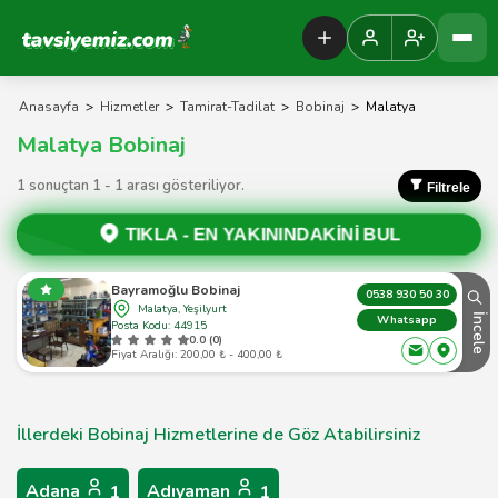
Tavsiyemiz Anasayfa
Anasayfa
>
Hizmetler
>
Tamirat-Tadilat
>
Bobinaj
>
Malatya
Malatya Bobinaj
1 sonuçtan 1 - 1 arası gösteriliyor.
Filtrele
TIKLA -
EN YAKININDAKİNİ BUL
Bayramoğlu Bobinaj
0538 930 50 30
Malatya, Yeşilyurt
İncele
Whatsapp
Posta Kodu: 44915
0.0 (0)
Fiyat Aralığı: 200,00 ₺ - 400,00 ₺
İllerdeki Bobinaj Hizmetlerine de Göz Atabilirsiniz
Adana
Adıyaman
1
1