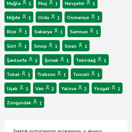
Muğla
Muş
Nevşehir
1
1
1
Niğde
Ordu
Osmaniye
1
1
1
Rize
Sakarya
Samsun
1
1
1
Siirt
Sinop
Sivas
1
1
1
Şanlıurfa
Şırnak
Tekirdağ
1
1
1
Tokat
Trabzon
Tunceli
1
1
1
Uşak
Van
Yalova
Yozgat
1
2
2
1
Zonguldak
1
Elektrik motorlarınızın arızalanması, iş akışınızı