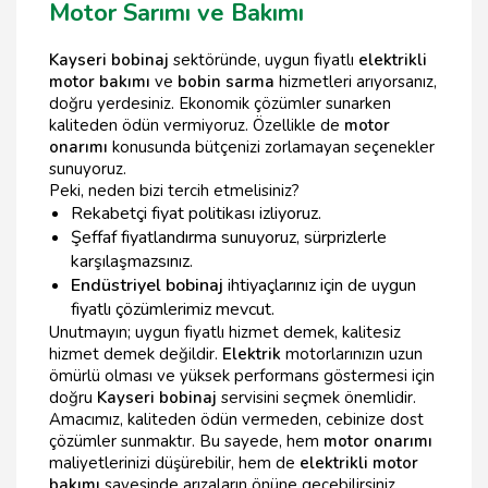
Motor Sarımı ve Bakımı
Kayseri bobinaj
sektöründe, uygun fiyatlı
elektrikli
motor bakımı
ve
bobin sarma
hizmetleri arıyorsanız,
doğru yerdesiniz. Ekonomik çözümler sunarken
kaliteden ödün vermiyoruz. Özellikle de
motor
onarımı
konusunda bütçenizi zorlamayan seçenekler
sunuyoruz.
Peki, neden bizi tercih etmelisiniz?
Rekabetçi fiyat politikası izliyoruz.
Şeffaf fiyatlandırma sunuyoruz, sürprizlerle
karşılaşmazsınız.
Endüstriyel bobinaj
ihtiyaçlarınız için de uygun
fiyatlı çözümlerimiz mevcut.
Unutmayın; uygun fiyatlı hizmet demek, kalitesiz
hizmet demek değildir.
Elektrik
motorlarınızın uzun
ömürlü olması ve yüksek performans göstermesi için
doğru
Kayseri bobinaj
servisini seçmek önemlidir.
Amacımız, kaliteden ödün vermeden, cebinize dost
çözümler sunmaktır. Bu sayede, hem
motor onarımı
maliyetlerinizi düşürebilir, hem de
elektrikli motor
bakımı
sayesinde arızaların önüne geçebilirsiniz.