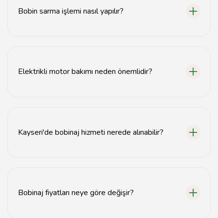
Bobin sarma işlemi nasıl yapılır?
Bobin sarma işlemi, motorun içindeki bobinlerin
sökülmesi ve yeni tel ile sarılması ile gerçekleştirilir.
Elektrikli motor bakımı neden önemlidir?
Elektrikli motor bakımı, motorun verimliliğini artırır ve
ömrünü uzatır.
Kayseri'de bobinaj hizmeti nerede alınabilir?
Kayseri'de bobinaj hizmeti, tavsiyemiz.com adresindeki
uzman firmalardan alınabilir.
Bobinaj fiyatları neye göre değişir?