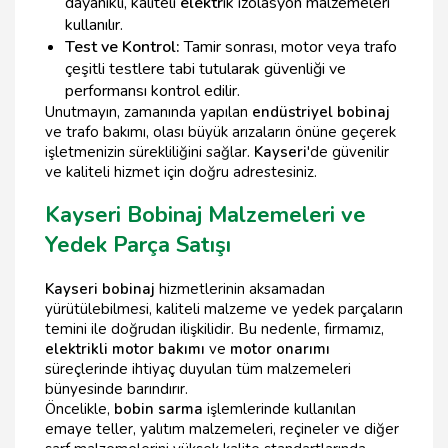
dayanıklı, kaliteli
elektr
ik izolasyon malzemeleri
kullanılır.
Test ve Kontrol:
Tamir sonrası, motor veya trafo
çeşitli testlere tabi tutularak güvenliği ve
performansı kontrol edilir.
Unutmayın, zamanında yapılan
endüstriyel bobinaj
ve trafo bakımı, olası büyük arızaların önüne geçerek
işletmenizin sürekliliğini sağlar.
Kayseri
'de güvenilir
ve kaliteli hizmet için doğru adrestesiniz.
Kayseri Bobinaj Malzemeleri ve
Yedek Parça Satışı
Kayseri bobinaj
hizmetlerinin aksamadan
yürütülebilmesi, kaliteli malzeme ve yedek parçaların
temini ile doğrudan ilişkilidir. Bu nedenle, firmamız,
elektrikli motor bakımı
ve
motor onarımı
süreçlerinde ihtiyaç duyulan tüm malzemeleri
bünyesinde barındırır.
Öncelikle,
bobin sarma
işlemlerinde kullanılan
emaye teller, yalıtım malzemeleri, reçineler ve diğer