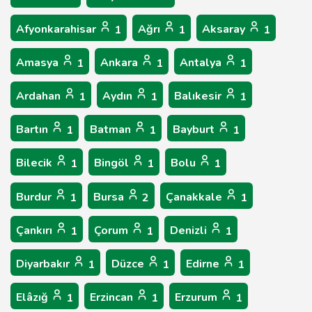
Afyonkarahisar
Ağrı
Aksaray
1
1
1
Amasya
Ankara
Antalya
1
1
1
Ardahan
Aydın
Balıkesir
1
1
1
Bartın
Batman
Bayburt
1
1
1
Bilecik
Bingöl
Bolu
1
1
1
Burdur
Bursa
Çanakkale
1
2
1
Çankırı
Çorum
Denizli
1
1
1
Diyarbakır
Düzce
Edirne
1
1
1
Elâzığ
Erzincan
Erzurum
1
1
1