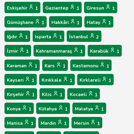
Eskişehir
Gaziantep
Giresun
1
1
1
Gümüşhane
Hakkâri
Hatay
1
1
1
Iğdır
Isparta
İstanbul
1
1
2
İzmir
Kahramanmaraş
Karabük
1
1
1
Karaman
Kars
Kastamonu
1
1
1
Kayseri
Kırıkkale
Kırklareli
1
1
1
Kırşehir
Kilis
Kocaeli
1
1
1
Konya
Kütahya
Malatya
1
1
1
Manisa
Mardin
Mersin
1
1
1