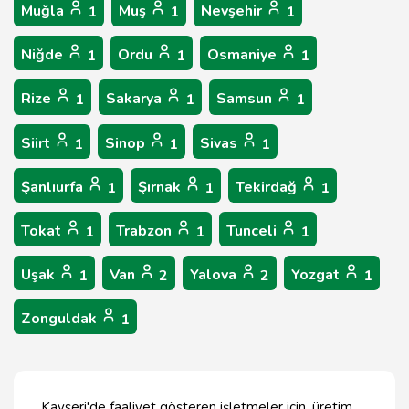
Muğla
Muş
Nevşehir
1
1
1
Niğde
Ordu
Osmaniye
1
1
1
Rize
Sakarya
Samsun
1
1
1
Siirt
Sinop
Sivas
1
1
1
Şanlıurfa
Şırnak
Tekirdağ
1
1
1
Tokat
Trabzon
Tunceli
1
1
1
Uşak
Van
Yalova
Yozgat
1
2
2
1
Zonguldak
1
Kayseri'de faaliyet gösteren işletmeler için, üretim