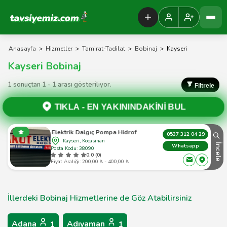
Tavsiyemiz Anasayfa
Anasayfa
>
Hizmetler
>
Tamirat-Tadilat
>
Bobinaj
>
Kayseri
Kayseri Bobinaj
1 sonuçtan 1 - 1 arası gösteriliyor.
Filtrele
TIKLA -
EN YAKININDAKİNİ BUL
Yakut Elektrik Dalgıç Pompa Hidrofor Bobinaj
0537 312 04 29
Kayseri, Kocasinan
İncele
Whatsapp
Posta Kodu: 38090
0.0 (0)
Fiyat Aralığı: 200,00 ₺ - 400,00 ₺
İllerdeki Bobinaj Hizmetlerine de Göz Atabilirsiniz
Adana
Adıyaman
1
1