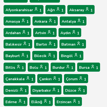
Afyonkarahisar
Ağrı
Aksaray
1
1
1
Amasya
Ankara
Antalya
1
1
1
Ardahan
Artvin
Aydın
1
1
1
Balıkesir
Bartın
Batman
1
1
1
Bayburt
Bilecik
Bingöl
1
1
1
Bitlis
Bolu
Burdur
Bursa
1
1
1
1
Çanakkale
Çankırı
Çorum
1
1
1
Denizli
Diyarbakır
Düzce
1
1
1
Edirne
Elâzığ
Erzincan
1
1
1