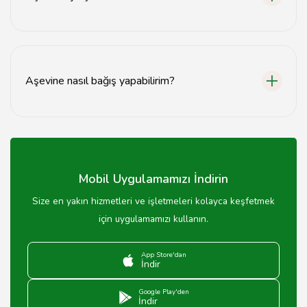
Aşevi, hafta içi her gün 08:00 - 17:00 saatleri arasında
hizmet vermektedir.
Aşevine nasıl bağış yapabilirim?
Bağış yapmak için iletişim bilgilerimizden bize ulaşabilir
veya web sitemiz üzerinden bağış formunu
doldurabilirsiniz.
Mobil Uygulamamızı İndirin
Size en yakın hizmetleri ve işletmeleri kolayca keşfetmek
için uygulamamızı kullanın.
App Store'dan
İndir
Google Play'den
İndir