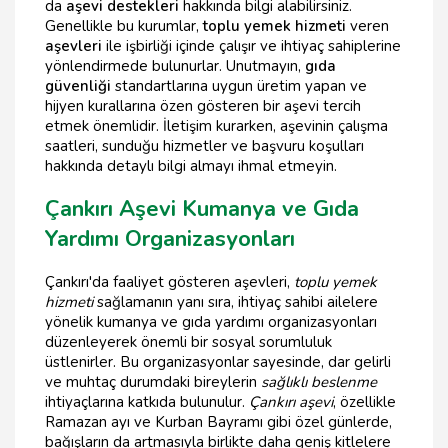
da
aşevi destekleri
hakkında bilgi alabilirsiniz.
Genellikle bu kurumlar,
toplu yemek hizmeti
veren
aşevleri
ile işbirliği içinde çalışır ve ihtiyaç sahiplerine
yönlendirmede bulunurlar. Unutmayın,
gıda
güvenliği
standartlarına uygun üretim yapan ve
hijyen kurallarına özen gösteren bir aşevi tercih
etmek önemlidir. İletişim kurarken, aşevinin çalışma
saatleri, sunduğu hizmetler ve başvuru koşulları
hakkında detaylı bilgi almayı ihmal etmeyin.
Çankırı Aşevi Kumanya ve Gıda
Yardımı Organizasyonları
Çankırı'da faaliyet gösteren aşevleri,
toplu yemek
hizmeti
sağlamanın yanı sıra, ihtiyaç sahibi ailelere
yönelik kumanya ve gıda yardımı organizasyonları
düzenleyerek önemli bir sosyal sorumluluk
üstlenirler. Bu organizasyonlar sayesinde, dar gelirli
ve muhtaç durumdaki bireylerin
sağlıklı beslenme
ihtiyaçlarına katkıda bulunulur.
Çankırı aşevi
, özellikle
Ramazan ayı ve Kurban Bayramı gibi özel günlerde,
bağışların da artmasıyla birlikte daha geniş kitlelere