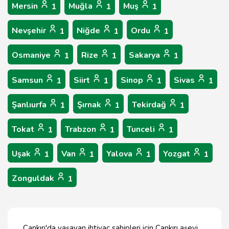
Mersin
Muğla
Muş
1
1
1
Nevşehir
Niğde
Ordu
1
1
1
Osmaniye
Rize
Sakarya
1
1
1
Samsun
Siirt
Sinop
Sivas
1
1
1
1
Şanlıurfa
Şırnak
Tekirdağ
1
1
1
Tokat
Trabzon
Tunceli
1
1
1
Uşak
Van
Yalova
Yozgat
1
1
1
1
Zonguldak
1
Çankırı'da yaşayan ihtiyaç sahipleri için Çankırı aşevi