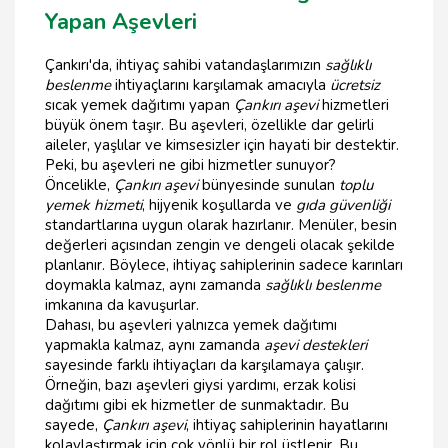
Yapan Aşevleri
Çankırı'da, ihtiyaç sahibi vatandaşlarımızın
sağlıklı
beslenme
ihtiyaçlarını karşılamak amacıyla
ücretsiz
sıcak yemek dağıtımı yapan
Çankırı aşevi
hizmetleri
büyük önem taşır. Bu aşevleri, özellikle dar gelirli
aileler, yaşlılar ve kimsesizler için hayati bir destektir.
Peki, bu aşevleri ne gibi hizmetler sunuyor?
Öncelikle,
Çankırı aşevi
bünyesinde sunulan
toplu
yemek hizmeti
, hijyenik koşullarda ve
gıda güvenliği
standartlarına uygun olarak hazırlanır. Menüler, besin
değerleri açısından zengin ve dengeli olacak şekilde
planlanır. Böylece, ihtiyaç sahiplerinin sadece karınları
doymakla kalmaz, aynı zamanda
sağlıklı beslenme
imkanına da kavuşurlar.
Dahası, bu aşevleri yalnızca yemek dağıtımı
yapmakla kalmaz, aynı zamanda
aşevi destekleri
sayesinde farklı ihtiyaçları da karşılamaya çalışır.
Örneğin, bazı aşevleri giysi yardımı, erzak kolisi
dağıtımı gibi ek hizmetler de sunmaktadır. Bu
sayede,
Çankırı aşevi
, ihtiyaç sahiplerinin hayatlarını
kolaylaştırmak için çok yönlü bir rol üstlenir. Bu