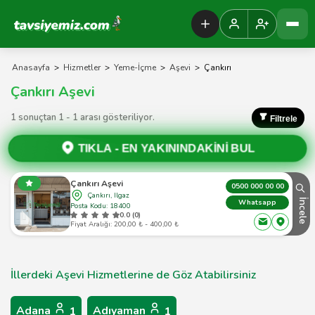
Tavsiyemiz Anasayfa
Anasayfa
>
Hizmetler
>
Yeme-İçme
>
Aşevi
>
Çankırı
Çankırı Aşevi
1 sonuçtan 1 - 1 arası gösteriliyor.
Filtrele
TIKLA -
EN YAKININDAKİNİ BUL
Çankırı Aşevi
0500 000 00 00
Çankırı, Ilgaz
İncele
Whatsapp
Posta Kodu: 18400
0.0 (0)
Fiyat Aralığı: 200,00 ₺ - 400,00 ₺
İllerdeki Aşevi Hizmetlerine de Göz Atabilirsiniz
Adana
Adıyaman
1
1