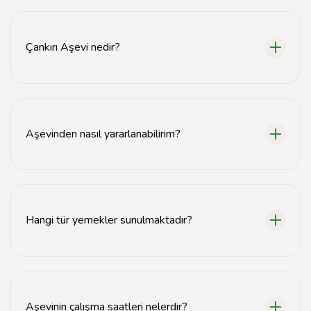
Çankırı Aşevi nedir?
Çankırı Aşevi, ihtiyaç sahiplerine ücretsiz toplu yemek
hizmeti sunan bir kuruluştur.
Aşevinden nasıl yararlanabilirim?
Aşevinden yararlanmak için başvuru formunu
doldurmanız ve gerekli belgeleri sağlamanız
gerekmektedir.
Hangi tür yemekler sunulmaktadır?
Çankırı Aşevi, sağlıklı ve dengeli beslenme için çeşitli
yemek seçenekleri sunmaktadır.
Aşevinin çalışma saatleri nelerdir?