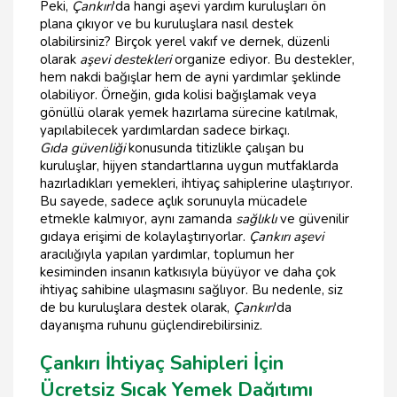
Peki,
Çankırı
'da hangi aşevi yardım kuruluşları ön
plana çıkıyor ve bu kuruluşlara nasıl destek
olabilirsiniz? Birçok yerel vakıf ve dernek, düzenli
olarak
aşevi destekleri
organize ediyor. Bu destekler,
hem nakdi bağışlar hem de ayni yardımlar şeklinde
olabiliyor. Örneğin, gıda kolisi bağışlamak veya
gönüllü olarak yemek hazırlama sürecine katılmak,
yapılabilecek yardımlardan sadece birkaçı.
Gıda güvenliği
konusunda titizlikle çalışan bu
kuruluşlar, hijyen standartlarına uygun mutfaklarda
hazırladıkları yemekleri, ihtiyaç sahiplerine ulaştırıyor.
Bu sayede, sadece açlık sorunuyla mücadele
etmekle kalmıyor, aynı zamanda
sağlıklı
ve güvenilir
gıdaya erişimi de kolaylaştırıyorlar.
Çankırı aşevi
aracılığıyla yapılan yardımlar, toplumun her
kesiminden insanın katkısıyla büyüyor ve daha çok
ihtiyaç sahibine ulaşmasını sağlıyor. Bu nedenle, siz
de bu kuruluşlara destek olarak,
Çankırı
'da
dayanışma ruhunu güçlendirebilirsiniz.
Çankırı İhtiyaç Sahipleri İçin
Ücretsiz Sıcak Yemek Dağıtımı