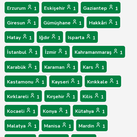
Erzurum
Eskişehir
Gaziantep
1
1
1
Giresun
Gümüşhane
Hakkâri
1
1
1
Hatay
Iğdır
Isparta
1
1
1
İstanbul
İzmir
Kahramanmaraş
1
1
1
Karabük
Karaman
Kars
1
1
1
Kastamonu
Kayseri
Kırıkkale
1
1
1
Kırklareli
Kırşehir
Kilis
1
1
1
Kocaeli
Konya
Kütahya
1
1
1
Malatya
Manisa
Mardin
1
1
1