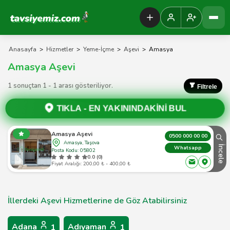
Tavsiyemiz Anasayfa
Anasayfa
>
Hizmetler
>
Yeme-İçme
>
Aşevi
>
Amasya
Amasya Aşevi
1 sonuçtan 1 - 1 arası gösteriliyor.
Filtrele
TIKLA -
EN YAKININDAKİNİ BUL
Amasya Aşevi
0500 000 00 00
Amasya, Taşova
İncele
Whatsapp
Posta Kodu: 05802
0.0 (0)
Fiyat Aralığı: 200,00 ₺ - 400,00 ₺
İllerdeki Aşevi Hizmetlerine de Göz Atabilirsiniz
Adana
Adıyaman
1
1