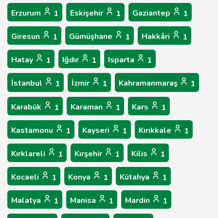
Erzurum
Eskişehir
Gaziantep
1
1
1
Giresun
Gümüşhane
Hakkâri
1
1
1
Hatay
Iğdır
Isparta
1
1
1
İstanbul
İzmir
Kahramanmaraş
1
1
1
Karabük
Karaman
Kars
1
1
1
Kastamonu
Kayseri
Kırıkkale
1
1
1
Kırklareli
Kırşehir
Kilis
1
1
1
Kocaeli
Konya
Kütahya
1
1
1
Malatya
Manisa
Mardin
1
1
1