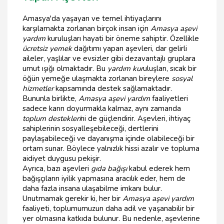
Amasya'da yaşayan ve temel ihtiyaçlarını
karşılamakta zorlanan birçok insan için
Amasya aşevi
yardım
kuruluşları hayati bir öneme sahiptir. Özellikle
ücretsiz yemek
dağıtımı yapan aşevleri, dar gelirli
aileler, yaşlılar ve evsizler gibi dezavantajlı gruplara
umut ışığı olmaktadır. Bu
yardım kur
uluşları, sıcak bir
öğün yemeğe ulaşmakta zorlanan bireylere
sosyal
hizmetler
kapsamında destek sağlamaktadır.
Bununla birlikte,
Amasya aşevi yardım
faaliyetleri
sadece karın doyurmakla kalmaz, aynı zamanda
toplum destekleri
ni de güçlendirir. Aşevleri, ihtiyaç
sahiplerinin sosyalleşebileceği, dertlerini
paylaşabileceği ve dayanışma içinde olabileceği bir
ortam sunar. Böylece yalnızlık hissi azalır ve topluma
aidiyet duygusu pekişir.
Ayrıca, bazı aşevleri
gıda bağışı
kabul ederek hem
bağışçıların iyilik yapmasına aracılık eder, hem de
daha fazla insana ulaşabilme imkanı bulur.
Unutmamak gerekir ki, her bir
Amasya aşevi yardım
faaliyeti, toplumumuzun daha adil ve yaşanabilir bir
yer olmasına katkıda bulunur. Bu nedenle, aşevlerine