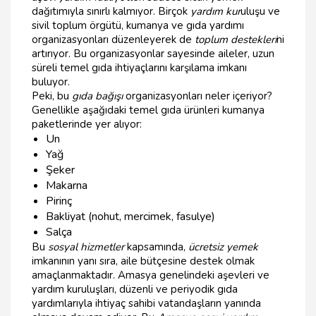
dağıtımıyla sınırlı kalmıyor. Birçok
yardım kur
uluşu ve
sivil toplum örgütü, kumanya ve gıda yardımı
organizasyonları düzenleyerek de
toplum destekleri
ni
artırıyor. Bu organizasyonlar sayesinde aileler, uzun
süreli temel gıda ihtiyaçlarını karşılama imkanı
buluyor.
Peki, bu
gıda bağışı
organizasyonları neler içeriyor?
Genellikle aşağıdaki temel gıda ürünleri kumanya
paketlerinde yer alıyor:
Un
Yağ
Şeker
Makarna
Pirinç
Bakliyat (nohut, mercimek, fasulye)
Salça
Bu
sosyal hizmetler
kapsamında,
ücretsiz yemek
imkanının yanı sıra, aile bütçesine destek olmak
amaçlanmaktadır. Amasya genelindeki aşevleri ve
yardım kuruluşları, düzenli ve periyodik gıda
yardımlarıyla ihtiyaç sahibi vatandaşların yanında