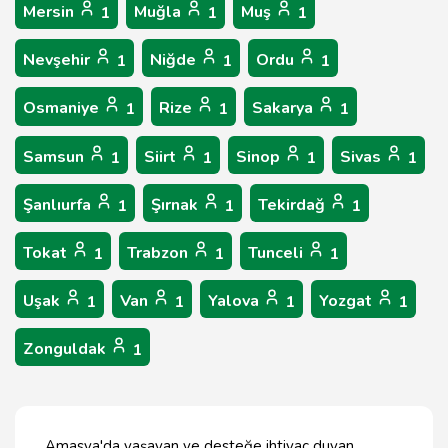
Mersin
Muğla
Muş
1
1
1
Nevşehir
Niğde
Ordu
1
1
1
Osmaniye
Rize
Sakarya
1
1
1
Samsun
Siirt
Sinop
Sivas
1
1
1
1
Şanlıurfa
Şırnak
Tekirdağ
1
1
1
Tokat
Trabzon
Tunceli
1
1
1
Uşak
Van
Yalova
Yozgat
1
1
1
1
Zonguldak
1
Amasya'da yaşayan ve desteğe ihtiyaç duyan