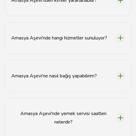
Amasya Aşevi'nden kimler yararlanabilir?
Amasya Aşevi, ihtiyaç sahibi herkesin yararlanabileceği
bir hizmet sunmaktadır.
Amasya Aşevi'nde hangi hizmetler sunuluyor?
Amasya Aşevi, ücretsiz yemek ve sosyal hizmetler
sunmaktadır.
Amasya Aşevi'ne nasıl bağış yapabilirim?
Bağış yapmak için Amasya Aşevi'nin iletişim bilgilerini
kullanarak doğrudan ulaşabilirsiniz.
Amasya Aşevi'nde yemek servisi saatleri
nelerdir?