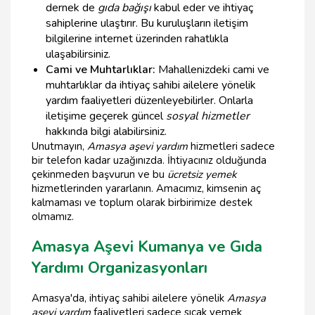
dernek de
gıda bağışı
kabul eder ve ihtiyaç
sahiplerine ulaştırır. Bu kuruluşların iletişim
bilgilerine internet üzerinden rahatlıkla
ulaşabilirsiniz.
Cami ve Muhtarlıklar:
Mahallenizdeki cami ve
muhtarlıklar da ihtiyaç sahibi ailelere yönelik
yardım faaliyetleri düzenleyebilirler. Onlarla
iletişime geçerek güncel
sosyal hizmetler
hakkında bilgi alabilirsiniz.
Unutmayın,
Amasya aşevi yardım
hizmetleri sadece
bir telefon kadar uzağınızda. İhtiyacınız olduğunda
çekinmeden başvurun ve bu
ücretsiz yemek
hizmetlerinden yararlanın. Amacımız, kimsenin aç
kalmaması ve toplum olarak birbirimize destek
olmamız.
Amasya Aşevi Kumanya ve Gıda
Yardımı Organizasyonları
Amasya'da, ihtiyaç sahibi ailelere yönelik
Amasya
aşevi yardım
faaliyetleri sadece sıcak yemek