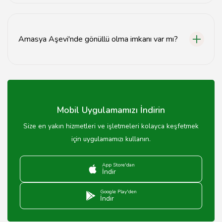
Yemek servisi saatleri, Amasya Aşevi'nin belirlediği
programa göre değişiklik göstermektedir.
Amasya Aşevi'nde gönüllü olma imkanı var mı?
Evet, Amasya Aşevi'nde gönüllü olarak çalışmak
isteyenler için fırsatlar bulunmaktadır.
Mobil Uygulamamızı İndirin
Size en yakın hizmetleri ve işletmeleri kolayca keşfetmek
için uygulamamızı kullanın.
App Store'dan
İndir
Google Play'den
İndir