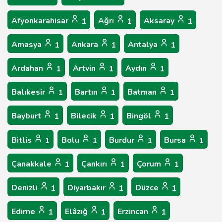
Afyonkarahisar
Ağrı
Aksaray
1
1
1
Amasya
Ankara
Antalya
1
1
1
Ardahan
Artvin
Aydın
1
1
1
Balıkesir
Bartın
Batman
1
1
1
Bayburt
Bilecik
Bingöl
1
1
1
Bitlis
Bolu
Burdur
Bursa
1
1
1
1
Çanakkale
Çankırı
Çorum
1
1
1
Denizli
Diyarbakır
Düzce
1
1
1
Edirne
Elâzığ
Erzincan
1
1
1