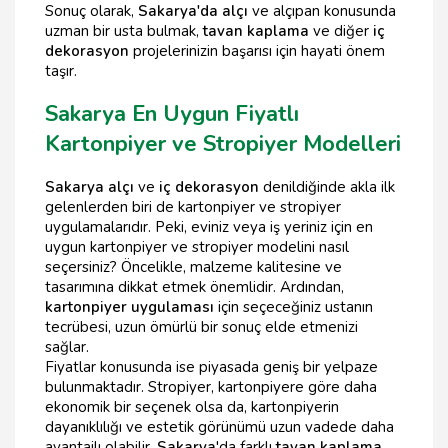
Sonuç olarak,
Sakarya'da alçı
ve alçıpan konusunda
uzman bir usta bulmak,
tavan kaplama
ve diğer
iç
dekorasyon
projelerinizin başarısı için hayati önem
taşır.
Sakarya En Uygun Fiyatlı
Kartonpiyer ve Stropiyer Modelleri
Sakarya alçı
ve
iç dekorasyon
denildiğinde akla ilk
gelenlerden biri de kartonpiyer ve stropiyer
uygulamalarıdır. Peki, eviniz veya iş yeriniz için en
uygun kartonpiyer ve stropiyer modelini nasıl
seçersiniz? Öncelikle, malzeme kalitesine ve
tasarımına dikkat etmek önemlidir. Ardından,
kartonpiyer uygulaması
için seçeceğiniz ustanın
tecrübesi, uzun ömürlü bir sonuç elde etmenizi
sağlar.
Fiyatlar konusunda ise piyasada geniş bir yelpaze
bulunmaktadır. Stropiyer, kartonpiyere göre daha
ekonomik bir seçenek olsa da, kartonpiyerin
dayanıklılığı ve estetik görünümü uzun vadede daha
avantajlı olabilir.
Sakarya
'da farklı
tavan kaplama