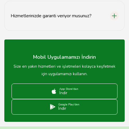
karmaşıklığına göre değişiklik göstermektedir.
Hizmetlerinizde garanti veriyor musunuz?
Evet, sunduğumuz tüm hizmetlerde kalite garantisi
veriyoruz.
Mobil Uygulamamızı İndirin
Size en yakın hizmetleri ve işletmeleri kolayca keşfetmek
için uygulamamızı kullanın.
App Store'dan
İndir
Google Play'den
İndir