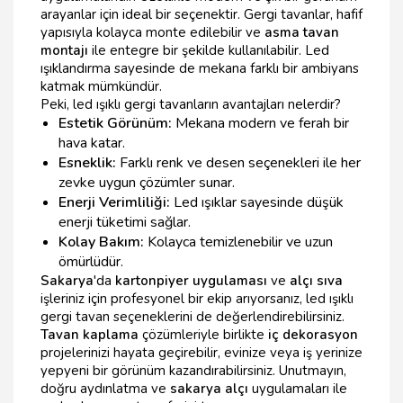
arayanlar için ideal bir seçenektir. Gergi tavanlar, hafif
yapısıyla kolayca monte edilebilir ve
asma tavan
montajı
ile entegre bir şekilde kullanılabilir. Led
ışıklandırma sayesinde de mekana farklı bir ambiyans
katmak mümkündür.
Peki, led ışıklı gergi tavanların avantajları nelerdir?
Estetik Görünüm:
Mekana modern ve ferah bir
hava katar.
Esneklik:
Farklı renk ve desen seçenekleri ile her
zevke uygun çözümler sunar.
Enerji Verimliliği:
Led ışıklar sayesinde düşük
enerji tüketimi sağlar.
Kolay Bakım:
Kolayca temizlenebilir ve uzun
ömürlüdür.
Sakarya
'da
kartonpiyer uygulaması
ve
alçı sıva
işleriniz için profesyonel bir ekip arıyorsanız, led ışıklı
gergi tavan seçeneklerini de değerlendirebilirsiniz.
Tavan kaplama
çözümleriyle birlikte
iç dekorasyon
projelerinizi hayata geçirebilir, evinize veya iş yerinize
yepyeni bir görünüm kazandırabilirsiniz. Unutmayın,
doğru aydınlatma ve
sakarya alçı
uygulamaları ile