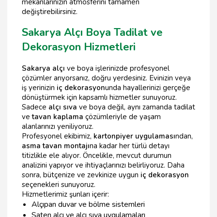
mekanlarınızın atmosferini tamamen
değiştirebilirsiniz.
Sakarya Alçı Boya Tadilat ve
Dekorasyon Hizmetleri
Sakarya alçı
ve boya işlerinizde profesyonel
çözümler arıyorsanız, doğru yerdesiniz. Evinizin veya
iş yerinizin
iç dekorasyon
unda hayallerinizi gerçeğe
dönüştürmek için kapsamlı hizmetler sunuyoruz.
Sadece
alçı sıva
ve boya değil, aynı zamanda tadilat
ve
tavan kaplama
çözümleriyle de yaşam
alanlarınızı yeniliyoruz.
Profesyonel ekibimiz,
kartonpiyer uygulaması
ndan,
asma tavan montajı
na kadar her türlü detayı
titizlikle ele alıyor. Öncelikle, mevcut durumun
analizini yapıyor ve ihtiyaçlarınızı belirliyoruz. Daha
sonra, bütçenize ve zevkinize uygun
iç dekorasyon
seçenekleri sunuyoruz.
Hizmetlerimiz şunları içerir:
Alçıpan duvar ve bölme sistemleri
Saten alçı ve alçı sıva uygulamaları