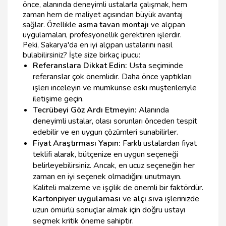
önce, alanında deneyimli ustalarla çalışmak, hem
zaman hem de maliyet açısından büyük avantaj
sağlar. Özellikle
asma tavan montajı
ve alçıpan
uygulamaları, profesyonellik gerektiren işlerdir.
Peki, Sakarya'da en iyi alçıpan ustalarını nasıl
bulabilirsiniz? İşte size birkaç ipucu:
Referanslara Dikkat Edin:
Usta seçiminde
referanslar çok önemlidir. Daha önce yaptıkları
işleri inceleyin ve mümkünse eski müşterileriyle
iletişime geçin.
Tecrübeyi Göz Ardı Etmeyin:
Alanında
deneyimli ustalar, olası sorunları önceden tespit
edebilir ve en uygun çözümleri sunabilirler.
Fiyat Araştırması Yapın:
Farklı ustalardan fiyat
teklifi alarak, bütçenize en uygun seçeneği
belirleyebilirsiniz. Ancak, en ucuz seçeneğin her
zaman en iyi seçenek olmadığını unutmayın.
Kaliteli malzeme ve işçilik de önemli bir faktördür.
Kartonpiyer uygulaması
ve
alçı sıva
işlerinizde
uzun ömürlü sonuçlar almak için doğru ustayı
seçmek kritik öneme sahiptir.