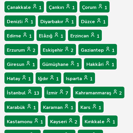
Çanakkale
Çankırı
Çorum
1
1
1
Denizli
Diyarbakır
Düzce
1
1
1
Edirne
Elâzığ
Erzincan
1
1
1
Erzurum
Eskişehir
Gaziantep
2
2
1
Giresun
Gümüşhane
Hakkâri
1
1
1
Hatay
Iğdır
Isparta
1
1
1
İstanbul
İzmir
Kahramanmaraş
13
7
2
Karabük
Karaman
Kars
1
1
1
Kastamonu
Kayseri
Kırıkkale
1
2
1