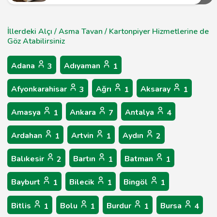
İllerdeki Alçı / Asma Tavan / Kartonpiyer Hizmetlerine de
Göz Atabilirsiniz
Adana
Adıyaman
3
1
Afyonkarahisar
Ağrı
Aksaray
3
1
1
Amasya
Ankara
Antalya
1
7
4
Ardahan
Artvin
Aydın
1
1
2
Balıkesir
Bartın
Batman
2
1
1
Bayburt
Bilecik
Bingöl
1
1
1
Bitlis
Bolu
Burdur
Bursa
1
1
1
4