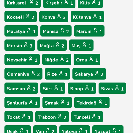
Kırklareli
Kırşehir
Kilis
2
1
1
Kocaeli
Konya
Kütahya
2
3
1
Malatya
Manisa
Mardin
1
2
1
Mersin
Muğla
Muş
3
2
1
Nevşehir
Niğde
Ordu
1
2
1
Osmaniye
Rize
Sakarya
2
1
2
Samsun
Siirt
Sinop
Sivas
2
1
1
1
Şanlıurfa
Şırnak
Tekirdağ
1
1
1
Tokat
Trabzon
Tunceli
1
2
1
Uşak
Van
Yalova
Yozgat
1
2
1
1