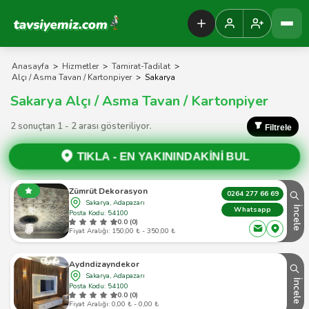
Tavsiyemiz Anasayfa
Anasayfa
>
Hizmetler
>
Tamirat-Tadilat
>
Alçı / Asma Tavan / Kartonpiyer
>
Sakarya
Sakarya Alçı / Asma Tavan / Kartonpiyer
2 sonuçtan 1 - 2 arası gösteriliyor.
Filtrele
TIKLA -
EN YAKININDAKİNİ BUL
Zümrüt Dekorasyon
0264 277 66 69
Sakarya, Adapazarı
İncele
Whatsapp
Posta Kodu: 54100
0.0 (0)
Fiyat Aralığı: 150,00 ₺ - 350,00 ₺
Aydndizayndekor
Sakarya, Adapazarı
İncele
Posta Kodu: 54100
0.0 (0)
Fiyat Aralığı: 0,00 ₺ - 0,00 ₺