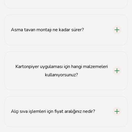
Sakarya'da alçı uygulamaları, asma tavan montajı ve
kartonpiyer uygulamaları hizmetleri sunuyoruz.
Asma tavan montajı ne kadar sürer?
Asma tavan montajı, alanın büyüklüğüne bağlı olarak
genellikle 1-3 gün içinde tamamlanır.
Kartonpiyer uygulaması için hangi malzemeleri
kullanıyorsunuz?
Kartonpiyer uygulamalarında kaliteli alçıpan ve
yapıştırıcı malzemeleri kullanıyoruz.
Alçı sıva işlemleri için fiyat aralığınız nedir?
Alçı sıva işlemleri için fiyatlar, alanın büyüklüğüne ve işin