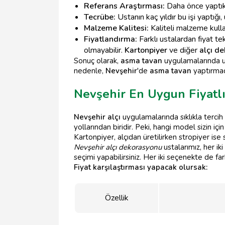
Referans Araştırması:
Daha önce yaptıkla
Tecrübe:
Ustanın kaç yıldır bu işi yaptığı,
Malzeme Kalitesi:
Kaliteli malzeme kulla
Fiyatlandırma:
Farklı ustalardan fiyat t
olmayabilir.
Kartonpiyer
ve diğer
alçı d
Sonuç olarak,
asma tavan
uygulamalarında uz
nedenle,
Nevşehir
'de
asma tavan
yaptırmad
Nevşehir En Uygun Fiyatlı
Nevşehir alçı
uygulamalarında sıklıkla terci
yollarından biridir. Peki, hangi model sizin iç
Kartonpiyer, alçıdan üretilirken stropiyer ise
Nevşehir alçı dekorasyonu
ustalarımız, her i
seçimi yapabilirsiniz. Her iki seçenekte de
Fiyat karşılaştırması yapacak olursak:
Özellik