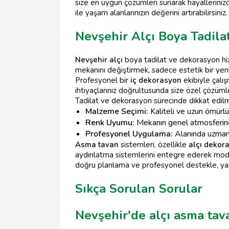
size en uygun çözümleri sunarak hayallerini
ile yaşam alanlarınızın değerini artırabilirsiniz.
Nevşehir Alçı Boya Tadila
Nevşehir alçı
boya tadilat ve dekorasyon hizm
mekanını değiştirmek, sadece estetik bir yen
Profesyonel bir
iç dekorasyon
ekibiyle çalı
ihtiyaçlarınız doğrultusunda size özel çözüml
Tadilat ve dekorasyon sürecinde dikkat edilm
Malzeme Seçimi:
Kaliteli ve uzun ömürlü
Renk Uyumu:
Mekanın genel atmosferine 
Profesyonel Uygulama:
Alanında uzman 
Asma tavan
sistemleri, özellikle
alçı dekor
aydınlatma sistemlerini entegre ederek moder
doğru planlama ve profesyonel destekle, yaşam
Sıkça Sorulan Sorular
Nevşehir'de alçı asma tava