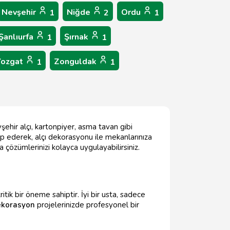
Nevşehir
Niğde
Ordu
1
2
1
Şanlıurfa
Şırnak
1
1
Yozgat
Zonguldak
1
1
ehir alçı, kartonpiyer, asma tavan gibi
kip ederek, alçı dekorasyonu ile mekanlarınıza
çözümlerinizi kolayca uygulayabilirsiniz.
itik bir öneme sahiptir. İyi bir usta, sadece
ekorasyon
projelerinizde profesyonel bir