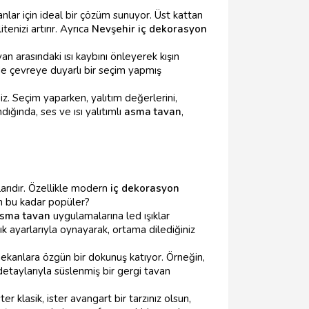
nlar için ideal bir çözüm sunuyor. Üst kattan
enizi artırır. Ayrıca
Nevşehir iç dekorasyon
van arasındaki ısı kaybını önleyerek kışın
de çevreye duyarlı bir seçim yapmış
iz. Seçim yaparken, yalıtım değerlerini,
ğında, ses ve ısı yalıtımlı
asma tavan
,
larıdır. Özellikle modern
iç dekorasyon
den bu kadar popüler?
sma tavan
uygulamalarına led ışıklar
lık ayarlarıyla oynayarak, ortama dilediğiniz
 mekanlara özgün bir dokunuş katıyor. Örneğin,
etaylarıyla süslenmiş bir gergi tavan
 klasik, ister avangart bir tarzınız olsun,