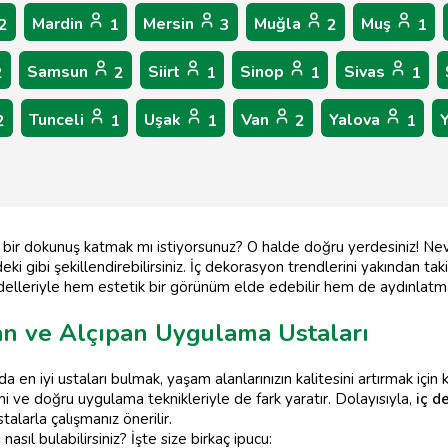
Mardin
Mersin
Muğla
Muş
2
1
3
2
1
Samsun
Siirt
Sinop
Sivas
2
2
1
1
1
Tunceli
Uşak
Van
Yalova
2
1
1
2
1
 bir dokunuş katmak mı istiyorsunuz? O halde doğru yerdesiniz! Nevş
eki gibi şekillendirebilirsiniz. İç dekorasyon trendlerini yakından ta
delleriyle hem estetik bir görünüm elde edebilir hem de aydınlatma 
an ve Alçıpan Uygulama Ustaları
 en iyi ustaları bulmak, yaşam alanlarınızın kalitesini artırmak için kr
i ve doğru uygulama teknikleriyle de fark yaratır. Dolayısıyla,
iç d
talarla çalışmanız önerilir.
nasıl bulabilirsiniz? İşte size birkaç ipucu: