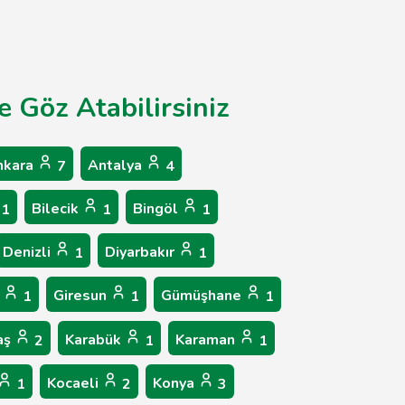
e Göz Atabilirsiniz
nkara
Antalya
7
4
Bilecik
Bingöl
1
1
1
Denizli
Diyarbakır
1
1
p
Giresun
Gümüşhane
1
1
1
aş
Karabük
Karaman
2
1
1
Kocaeli
Konya
1
2
3