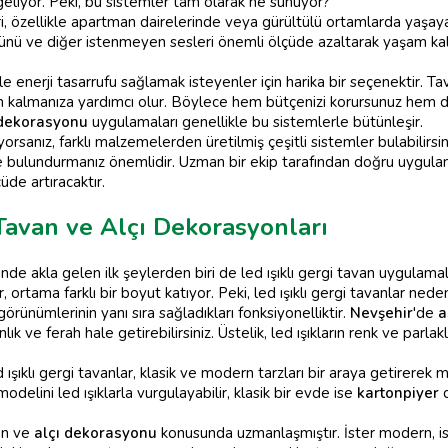
eliyor. Peki, bu sistemler tam olarak ne sunuyor?
i, özellikle apartman dairelerinde veya gürültülü ortamlarda yaşaya
üsünü ve diğer istenmeyen sesleri önemli ölçüde azaltarak yaşam kalit
kle enerji tasarrufu sağlamak isteyenler için harika bir seçenektir. Ta
rin kalmanıza yardımcı olur. Böylece hem bütçenizi korursunuz hem 
 dekorasyonu
uygulamaları genellikle bu sistemlerle bütünleşir.
rsanız, farklı malzemelerden üretilmiş çeşitli sistemler bulabilirsin
ulundurmanız önemlidir. Uzman bir ekip tarafından doğru uygulandı
de artıracaktır.
 Tavan ve Alçı Dekorasyonları
nde akla gelen ilk şeylerden biri de led ışıklı gergi tavan uygulama
r, ortama farklı bir boyut katıyor. Peki, led ışıklı gergi tavanlar ne
rünümlerinin yanı sıra sağladıkları fonksiyonelliktir.
Nevşehir
'de
a
k ve ferah hale getirebilirsiniz. Üstelik, led ışıkların renk ve parlak
d ışıklı gergi tavanlar, klasik ve modern tarzları bir araya getirerek
odelini led ışıklarla vurgulayabilir, klasik bir evde ise
kartonpiyer
d
van ve
alçı dekorasyonu
konusunda uzmanlaşmıştır. İster modern, ister