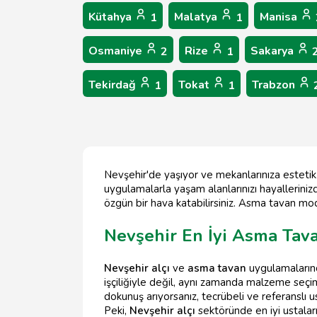
Kütahya
Malatya
Manisa
1
1
Osmaniye
Rize
Sakarya
2
1
Tekirdağ
Tokat
Trabzon
1
1
Nevşehir'de yaşıyor ve mekanlarınıza estetik
uygulamalarla yaşam alanlarınızı hayallerinizd
özgün bir hava katabilirsiniz. Asma tavan mo
Nevşehir En İyi Asma Tav
Nevşehir alçı
ve
asma tavan
uygulamalarında
işçiliğiyle değil, aynı zamanda malzeme seçim
dokunuş arıyorsanız, tecrübeli ve referanslı us
Peki,
Nevşehir alçı
sektöründe en iyi ustaları 