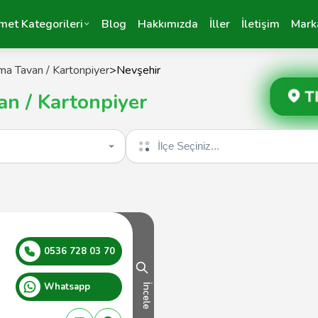
met Kategorileri
Blog
Hakkımızda
İller
İletişim
Mark
ma Tavan / Kartonpiyer
>
Nevşehir
T
an / Kartonpiyer
İlçe seçin
0536 728 03 70
Whatsapp
İncele