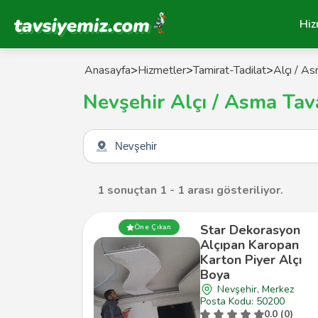
Tavsiyemiz Anasayfa
Hiz
Anasayfa
>
Hizmetler
>
Tamirat-Tadilat
>
Alçı / As
Nevşehir Alçı / Asma Tav
Şehir seçin
1 sonuçtan 1 - 1 arası gösteriliyor.
Star Dekorasyon
Öne Çıkan
Alçıpan Karopan
Karton Piyer Alçı
Boya
Nevşehir, Merkez
Posta Kodu: 50200
0.0 (0)