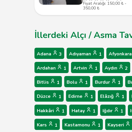
Fiyat Aralığı: 150,00 ₺ -
350,00 ₺
İllerdeki Alçı / Asma Ta
Adana
Adıyaman
Afyonkara
3
1
Ardahan
Artvin
Aydın
1
1
2
Bitlis
Bolu
Burdur
B
1
1
1
Düzce
Edirne
Elâzığ
1
1
1
Hakkâri
Hatay
Iğdır
1
1
1
Kars
Kastamonu
Kayseri
1
1