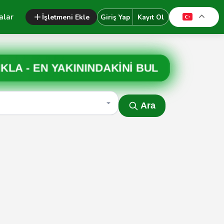
alar
İşletmeni Ekle
Giriş Yap
Kayıt Ol
IKLA -
EN YAKININDAKİNİ BUL
Ara