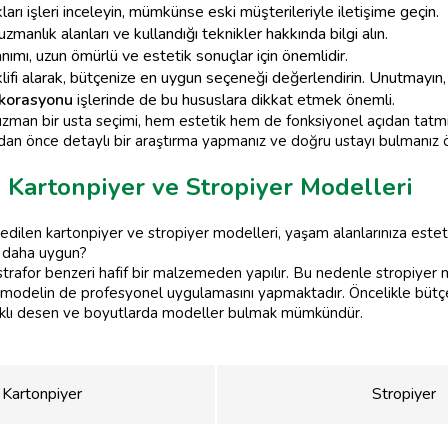
rı işleri inceleyin, mümkünse eski müşterileriyle iletişime geçin.
 uzmanlık alanları ve kullandığı teknikler hakkında bilgi alın.
nımı, uzun ömürlü ve estetik sonuçlar için önemlidir.
eklifi alarak, bütçenize en uygun seçeneği değerlendirin. Unutmayın
ekorasyonu
işlerinde de bu hususlara dikkat etmek önemli.
man bir usta seçimi, hem estetik hem de fonksiyonel açıdan tatmin
an önce detaylı bir araştırma yapmanız ve doğru ustayı bulmanız ö
 Kartonpiyer ve Stropiyer Modelleri
h edilen kartonpiyer ve stropiyer modelleri, yaşam alanlarınıza est
in daha uygun?
 strafor benzeri hafif bir malzemeden yapılır. Bu nedenle stropiyer m
ki modelin de profesyonel uygulamasını yapmaktadır. Öncelikle bütçen
 farklı desen ve boyutlarda modeller bulmak mümkündür.
Kartonpiyer
Stropiyer