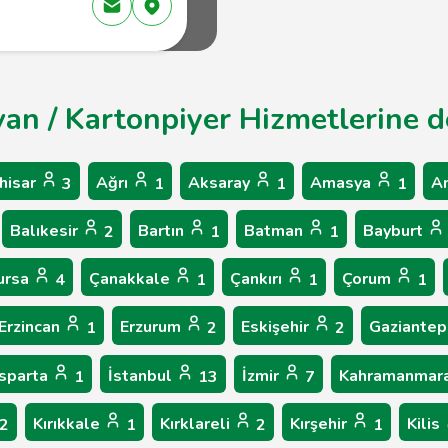
van / Kartonpiyer Hizmetlerine d
hisar
Ağrı
Aksaray
Amasya
A
3
1
1
1
Balıkesir
Bartın
Batman
Bayburt
2
1
1
ursa
Çanakkale
Çankırı
Çorum
4
1
1
1
Erzincan
Erzurum
Eskişehir
Gaziante
1
2
2
Isparta
İstanbul
İzmir
Kahramanmar
1
13
7
Kırıkkale
Kırklareli
Kırşehir
Kilis
2
1
2
1