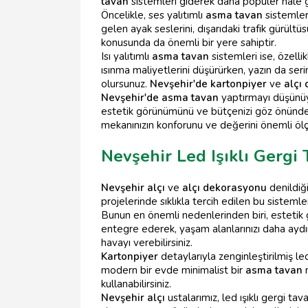
tavan
sistemleri giderek daha popüler hale g
Öncelikle, ses yalıtımlı
asma tavan
sistemler
gelen ayak seslerini, dışarıdaki trafik gürült
konusunda da önemli bir yere sahiptir.
Isı yalıtımlı
asma tavan
sistemleri ise, özelli
ısınma maliyetlerini düşürürken, yazın da se
olursunuz.
Nevşehir'de kartonpiyer
ve
alçı
Nevşehir'de asma tavan
yaptırmayı düşünüyo
estetik görünümünü ve bütçenizi göz önünde b
mekanınızın konforunu ve değerini önemli ölçü
Nevşehir Led Işıklı Gergi
Nevşehir alçı
ve
alçı dekorasyonu
denildiği
projelerinde sıklıkla tercih edilen bu sistemle
Bunun en önemli nedenlerinden biri, estetik gö
entegre ederek, yaşam alanlarınızı daha aydınlı
havayı verebilirsiniz.
Kartonpiyer
detaylarıyla zenginleştirilmiş le
modern bir evde minimalist bir
asma tavan
m
kullanabilirsiniz.
Nevşehir alçı
ustalarımız, led ışıklı gergi ta