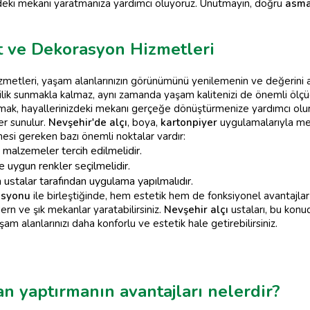
zdeki mekanı yaratmanıza yardımcı oluyoruz. Unutmayın, doğru
asma
t ve Dekorasyon Hizmetleri
etleri, yaşam alanlarınızın görünümünü yenilemenin ve değerini artı
ilik sunmakla kalmaz, aynı zamanda yaşam kalitenizi de önemli ölçü
şmak, hayallerinizdeki mekanı gerçeğe dönüştürmenize yardımcı olur.
er sunulur.
Nevşehir'de alçı
, boya,
kartonpiyer
uygulamalarıyla meka
esi gereken bazı önemli noktalar vardır:
 malzemeler tercih edilmelidir.
uygun renkler seçilmelidir.
ustalar tarafından uygulama yapılmalıdır.
asyonu
ile birleştiğinde, hem estetik hem de fonksiyonel avantajlar
n ve şık mekanlar yaratabilirsiniz.
Nevşehir alçı
ustaları, bu konud
 alanlarınızı daha konforlu ve estetik hale getirebilirsiniz.
n yaptırmanın avantajları nelerdir?