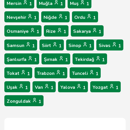
Mersin
Muğla
Muş
1
1
1
Nevşehir
Niğde
Ordu
1
1
1
Osmaniye
Rize
Sakarya
1
1
1
Samsun
Siirt
Sinop
Sivas
1
1
1
1
Şanlıurfa
Şırnak
Tekirdağ
1
1
1
Tokat
Trabzon
Tunceli
1
1
1
Uşak
Van
Yalova
Yozgat
1
1
1
1
Zonguldak
1