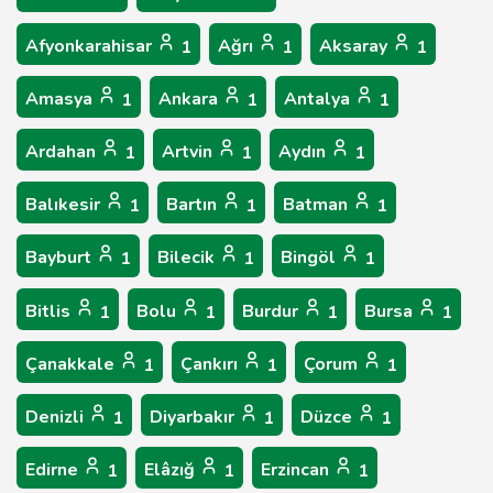
Afyonkarahisar
Ağrı
Aksaray
1
1
1
Amasya
Ankara
Antalya
1
1
1
Ardahan
Artvin
Aydın
1
1
1
Balıkesir
Bartın
Batman
1
1
1
Bayburt
Bilecik
Bingöl
1
1
1
Bitlis
Bolu
Burdur
Bursa
1
1
1
1
Çanakkale
Çankırı
Çorum
1
1
1
Denizli
Diyarbakır
Düzce
1
1
1
Edirne
Elâzığ
Erzincan
1
1
1