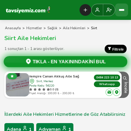
Tavsiyemiz Anasayfa
Anasayfa
>
Hizmetler
>
Sağlık
>
Aile Hekimleri
>
Siirt
Siirt Aile Hekimleri
1 sonuçtan 1 - 1 arası gösteriliyor.
Filtrele
TIKLA -
EN YAKININDAKİNİ BUL
Şehit Hemşire Canan Akkuş Aile Sağlık Merkezi
0484 223 10 13
Siirt, Merkez
İncele
Whatsapp
Posta Kodu: 56220
0.0 (0)
Fiyat Aralığı: 100,00 ₺ - 200,00 ₺
İllerdeki Aile Hekimleri Hizmetlerine de Göz Atabilirsiniz
Adana
Adıyaman
1
1