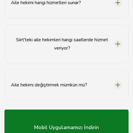
Aile hekimi hangi hizmetleri sunar?
Aile hekimleri, genel sağlık muayeneleri, aşılar, kronik
hastalık yönetimi ve acil durum müdahaleleri gibi
hizmetler sunar.
Siirt'teki aile hekimleri hangi saatlerde hizmet
veriyor?
Siirt'teki aile hekimleri genellikle hafta içi 08:00-17:00
saatleri arasında hizmet vermektedir.
Aile hekimi değiştirmek mümkün mü?
Evet, aile hekimi değiştirmek mümkündür; ancak bu
işlemi Sağlık Bakanlığı'nın belirlediği prosedürlere göre
yapmalısınız.
Mobil Uygulamamızı İndirin