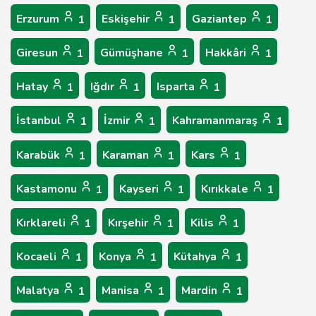
Erzurum
Eskişehir
Gaziantep
1
1
1
Giresun
Gümüşhane
Hakkâri
1
1
1
Hatay
Iğdır
Isparta
1
1
1
İstanbul
İzmir
Kahramanmaraş
1
1
1
Karabük
Karaman
Kars
1
1
1
Kastamonu
Kayseri
Kırıkkale
1
1
1
Kırklareli
Kırşehir
Kilis
1
1
1
Kocaeli
Konya
Kütahya
1
1
1
Malatya
Manisa
Mardin
1
1
1