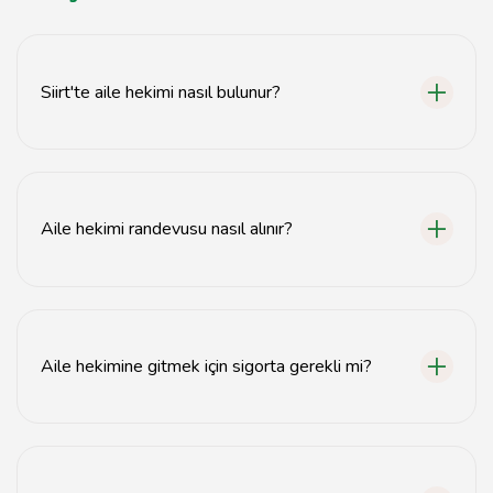
Siirt'te aile hekimi nasıl bulunur?
Siirt'te aile hekimi bulmak için Sağlık Bakanlığı'nın web
sitesinden veya yerel sağlık ocaklarından bilgi
alabilirsiniz.
Aile hekimi randevusu nasıl alınır?
Aile hekimi randevusu, MHRS (Merkezi Hekim Randevu
Sistemi) üzerinden veya doğrudan aile sağlığı
merkezinden alınabilir.
Aile hekimine gitmek için sigorta gerekli mi?
Aile hekimine gitmek için SGK'ya bağlı olmanız
gerekmektedir; sigorta olmadan muayene olamazsınız.