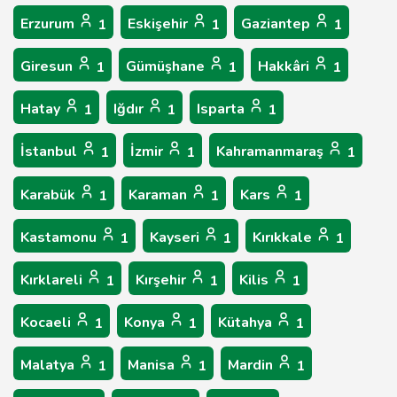
Erzurum
Eskişehir
Gaziantep
1
1
1
Giresun
Gümüşhane
Hakkâri
1
1
1
Hatay
Iğdır
Isparta
1
1
1
İstanbul
İzmir
Kahramanmaraş
1
1
1
Karabük
Karaman
Kars
1
1
1
Kastamonu
Kayseri
Kırıkkale
1
1
1
Kırklareli
Kırşehir
Kilis
1
1
1
Kocaeli
Konya
Kütahya
1
1
1
Malatya
Manisa
Mardin
1
1
1