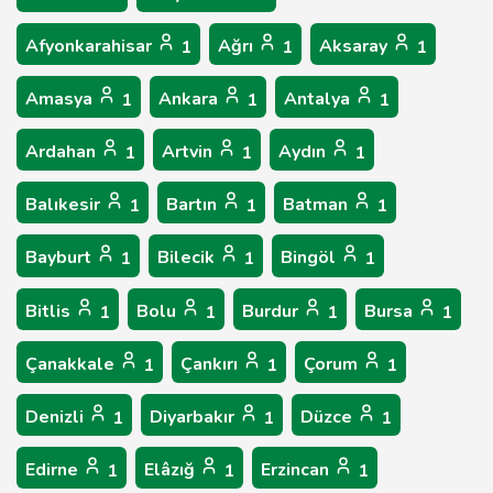
Afyonkarahisar
Ağrı
Aksaray
1
1
1
Amasya
Ankara
Antalya
1
1
1
Ardahan
Artvin
Aydın
1
1
1
Balıkesir
Bartın
Batman
1
1
1
Bayburt
Bilecik
Bingöl
1
1
1
Bitlis
Bolu
Burdur
Bursa
1
1
1
1
Çanakkale
Çankırı
Çorum
1
1
1
Denizli
Diyarbakır
Düzce
1
1
1
Edirne
Elâzığ
Erzincan
1
1
1