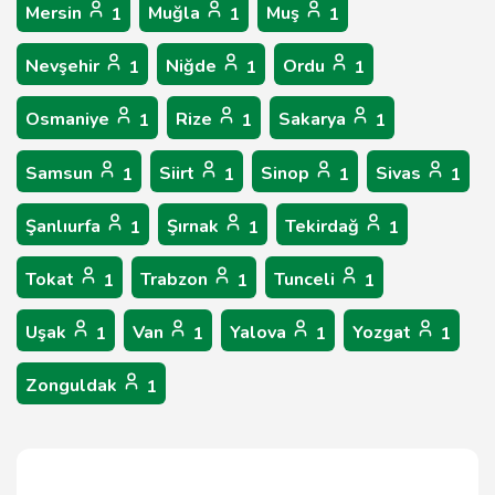
Mersin
Muğla
Muş
1
1
1
Nevşehir
Niğde
Ordu
1
1
1
Osmaniye
Rize
Sakarya
1
1
1
Samsun
Siirt
Sinop
Sivas
1
1
1
1
Şanlıurfa
Şırnak
Tekirdağ
1
1
1
Tokat
Trabzon
Tunceli
1
1
1
Uşak
Van
Yalova
Yozgat
1
1
1
1
Zonguldak
1