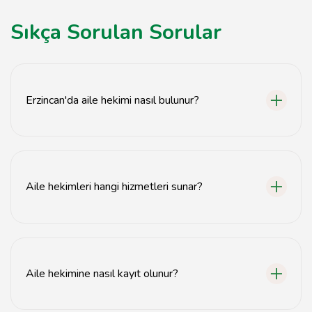
Sıkça Sorulan Sorular
Erzincan'da aile hekimi nasıl bulunur?
Erzincan'da aile hekimi bulmak için Sağlık Bakanlığı'nın
web sitesinden veya yerel sağlık ocaklarından bilgi
alabilirsiniz.
Aile hekimleri hangi hizmetleri sunar?
Aile hekimleri, genel sağlık muayeneleri, aşılar, kronik
hastalık yönetimi ve acil durum müdahaleleri gibi
hizmetler sunar.
Aile hekimine nasıl kayıt olunur?