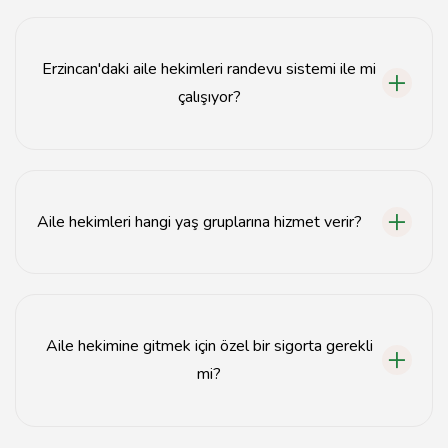
Aile hekimine kayıt olmak için ikamet ettiğiniz
bölgedeki sağlık ocağına başvurmanız gerekmektedir.
Erzincan'daki aile hekimleri randevu sistemi ile mi
çalışıyor?
Evet, Erzincan'daki aile hekimleri genellikle randevu
sistemi ile çalışmaktadır. Randevu almak için MHRS
uygulamasını kullanabilirsiniz.
Aile hekimleri hangi yaş gruplarına hizmet verir?
Aile hekimleri, tüm yaş gruplarına, bebeklerden
yaşlılara kadar sağlık hizmeti sunmaktadır.
Aile hekimine gitmek için özel bir sigorta gerekli
mi?
Hayır, aile hekimleri devlet sağlık hizmetleri