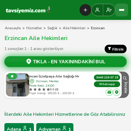
Tavsiyemiz Anasayfa
Anasayfa
>
Hizmetler
>
Sağlık
>
Aile Hekimleri
>
Erzincan
Erzincan Aile Hekimleri
1 sonuçtan 1 - 1 arası gösteriliyor.
Filtrele
TIKLA -
EN YAKININDAKİNİ BUL
Erzincan İzzetpaşa Aile Sağlığı Merkezi
0446 226 07 18
Erzincan, Merkez
İncele
Whatsapp
Posta Kodu: 24100
0.0 (0)
Fiyat Aralığı: 100,00 ₺ - 200,00 ₺
İllerdeki Aile Hekimleri Hizmetlerine de Göz Atabilirsiniz
Adana
Adıyaman
1
1