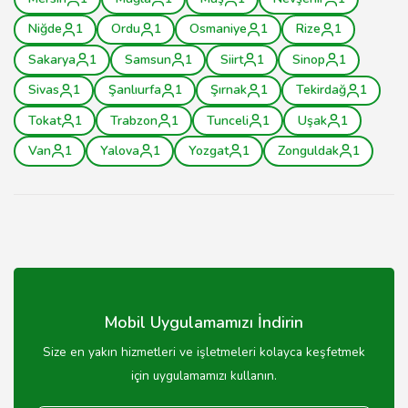
Niğde
1
Ordu
1
Osmaniye
1
Rize
1
Sakarya
1
Samsun
1
Siirt
1
Sinop
1
Sivas
1
Şanlıurfa
1
Şırnak
1
Tekirdağ
1
Tokat
1
Trabzon
1
Tunceli
1
Uşak
1
Van
1
Yalova
1
Yozgat
1
Zonguldak
1
Mobil Uygulamamızı İndirin
Size en yakın hizmetleri ve işletmeleri kolayca keşfetmek
için uygulamamızı kullanın.