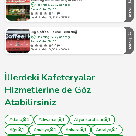
Tekirdağ, Süleymanpaşa
İncele
Posta Kodu: 59100
0.0 (0)
Fiyat Aralığı: 0,00 ₺ - 0,00 ₺
Big Coffee House Tekirdağ
Tekirdağ, Süleymanpaşa
İncele
Posta Kodu: 59100
0.0 (0)
Fiyat Aralığı: 0,00 ₺ - 0,00 ₺
İllerdeki Kafeteryalar
Hizmetlerine de Göz
Atabilirsiniz
Adana
1
Adıyaman
1
Afyonkarahisar
1
Ağrı
1
Amasya
1
Ankara
1
Antalya
1