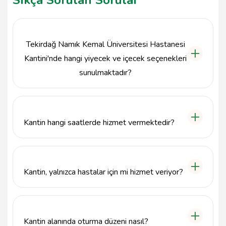
Sıkça Sorulan Sorular
Tekirdağ Namık Kemal Üniversitesi Hastanesi
Kantini'nde hangi yiyecek ve içecek seçenekleri
sunulmaktadır?
Kantin, çeşitli sıcak ve soğuk yiyecekler,
atıştırmalıklar, içecekler ve tatlılar ile zengin bir
menü sunmaktadır. Hastalar ve ziyaretçiler için
Kantin hangi saatlerde hizmet vermektedir?
sağlıklı alternatifler de bulunmaktadır.
Tekirdağ Namık Kemal Üniversitesi Hastanesi
Kantini, hastane çalışma saatlerine paralel olarak
genellikle sabah 08:00'den akşam 20:00'ye kadar
Kantin, yalnızca hastalar için mi hizmet veriyor?
açıktır.
Hayır, kantin hem hastalar hem de ziyaretçiler ile
sağlık çalışanları için açıktır. Herkes rahatlıkla
kantinden faydalanabilir.
Kantin alanında oturma düzeni nasıl?