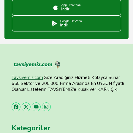
App Store'dan
İndir
Google Play'den
İndir
Tavsiyemiz.com
Size Aradığınız Hizmeti Kolayca Sunar
650 Sektör ve 200.000 Firma Arasında En UYGUN fiyatlı
Olanlar Listelenir. TAVSİYEMİZ’e Kulak ver KAR’lı Çık.
Kategoriler