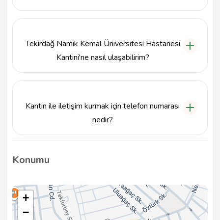
Kantin, modern ve hijyenik bir ortamda geniş oturma
alanları sunmaktadır. Ziyaretçiler, rahat bir şekilde
oturup dinlenebilirler.
Tekirdağ Namık Kemal Üniversitesi Hastanesi
Kantini'ne nasıl ulaşabilirim?
Kantin, Namık Kemal Mahallesi, XHXP+4R adresinde
yer alıyor. Süleymanpaşa ilçesinde bulunan
hastanenin içinde kolayca ulaşabilirsiniz.
Kantin ile iletişim kurmak için telefon numarası
nedir?
Kantin ile iletişim kurmak için 282 250 75 75
numaralı telefonu arayabilirsiniz.
Konumu
+
−