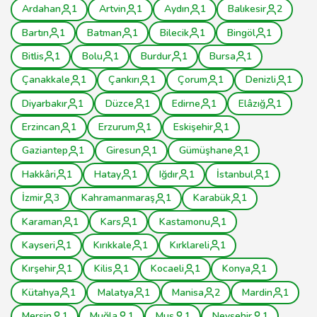
Ardahan
1
Artvin
1
Aydın
1
Balıkesir
2
Bartın
1
Batman
1
Bilecik
1
Bingöl
1
Bitlis
1
Bolu
1
Burdur
1
Bursa
1
Çanakkale
1
Çankırı
1
Çorum
1
Denizli
1
Diyarbakır
1
Düzce
1
Edirne
1
Elâzığ
1
Erzincan
1
Erzurum
1
Eskişehir
1
Gaziantep
1
Giresun
1
Gümüşhane
1
Hakkâri
1
Hatay
1
Iğdır
1
İstanbul
1
İzmir
3
Kahramanmaraş
1
Karabük
1
Karaman
1
Kars
1
Kastamonu
1
Kayseri
1
Kırıkkale
1
Kırklareli
1
Kırşehir
1
Kilis
1
Kocaeli
1
Konya
1
Kütahya
1
Malatya
1
Manisa
2
Mardin
1
Mersin
1
Muğla
1
Muş
1
Nevşehir
1