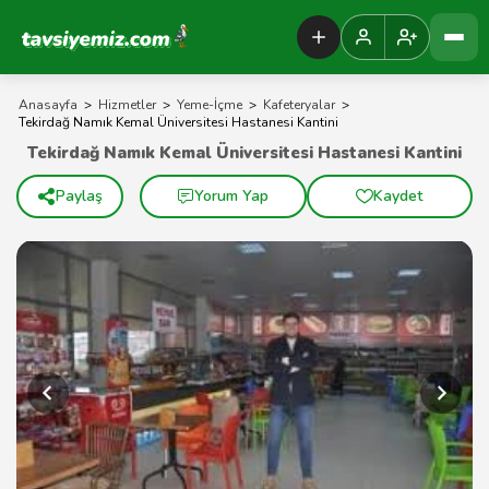
Tavsiyemiz Anasayfa
Anasayfa
>
Hizmetler
>
Yeme-İçme
>
Kafeteryalar
>
Tekirdağ Namık Kemal Üniversitesi Hastanesi Kantini
Tekirdağ Namık Kemal Üniversitesi Hastanesi Kantini
Paylaş
Yorum Yap
Kaydet