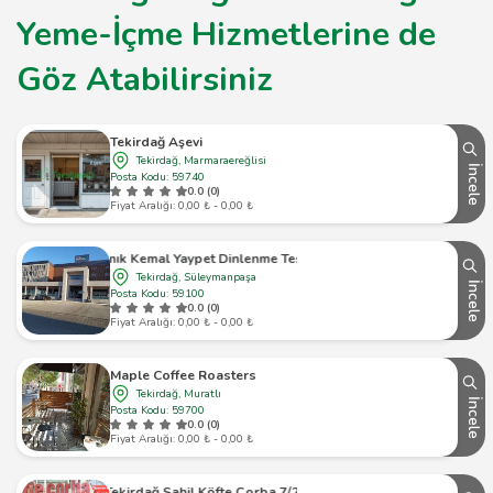
Yeme-İçme Hizmetlerine de
Göz Atabilirsiniz
Tekirdağ Aşevi
Tekirdağ, Marmaraereğlisi
İncele
Posta Kodu: 59740
0.0 (0)
Fiyat Aralığı: 0,00 ₺ - 0,00 ₺
Namık Kemal Yaypet Dinlenme Tesisleri
Tekirdağ, Süleymanpaşa
İncele
Posta Kodu: 59100
0.0 (0)
Fiyat Aralığı: 0,00 ₺ - 0,00 ₺
Maple Coffee Roasters
Tekirdağ, Muratlı
İncele
Posta Kodu: 59700
0.0 (0)
Fiyat Aralığı: 0,00 ₺ - 0,00 ₺
Tekirdağ Sahil Köfte Çorba 7/24