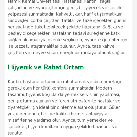
Namık Kemal Üniversitesi Hastanesi Kantini, sağlık
çalışanları ve ziyaretçiler için geniş bir yiyecek ve içecek
yelpazesi sunmaktadır. Kahvaltılıklar, hafif atıştırmalıklar,
sandviçler, çorba çeşitleri, tatlılar ve taze içecekler, günün
her saatinde tüketilebilecek şekilde hazırlanır. Sağlıklı ve
besleyici seçenekler, hastaların tedavi süreçlerine katkı
sağlamak amacıyla özenle seçilirken, ziyarete gelenler için
ise lezzetli atıştırmalıklar bulunur. Ayrıca, taze kahve
çeşitleri ve meyve suları, enerjik bir molaya olanak sağlar.
Hijyenik ve Rahat Ortam
Kantin, hastane ortamında rahatlamak ve dinlenmek için
gerekli olan her türlü konforu sunmaktadır. Modern
tasarımı, hijyenik koşullarda yemek servisinin yapılması,
geniş oturma alanları ve ferah atmosferi ile hastalar ve
ziyaretçiler için ideal bir dinlenme alanı oluşturur. Güler
yüzlü personeli, hızlı ve kaliteli hizmet anlayışıyla
misafirlerine yardımcı olur. Ayrıca, tüm yemekler ve
içecekler, hijyen kurallarına uygun şekilde hazırlanır ve
sunulur.