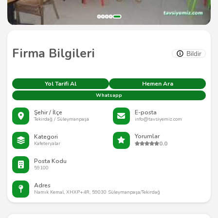
Firma Bilgileri
Bildir
Yol Tarifi Al
Hemen Ara
Whatsapp
Şehir / İlçe
E-posta
Tekirdağ / Süleymanpaşa
info@tavsiyemiz.com
Yorumlar
Kategori
0.0
Kafeteryalar
Posta Kodu
59100
Adres
Namık Kemal, XHXP+4R, 59030 Süleymanpaşa/Tekirdağ