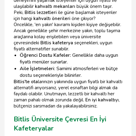
deneyimini yaşamak isteyenler için uygun fiyatlı ve
ulaşılabilir
kahvaltı mekanları
büyük önem taşır.
Peki,
Bitlis lezzetleri
ile güne başlamak isteyenler
için hangi
kahvaltı önerileri
öne çıkıyor?
Öncelikle, 'en yakın' kavramı kişiden kişiye değişebilir.
Ancak genellikle şehir merkezine yakın, toplu taşıma
araçlarına kolay erişilebilen veya üniversite
çevresindeki
Bitlis kafeterya
seçenekleri, uygun
fiyatlı alternatifler sunabilir.
Öğrenci Dostu Kafeler:
Genellikle daha uygun
fiyatlı menüler sunarlar.
Aile İşletmeleri:
Samimi atmosferleri ve bütçe
dostu seçenekleriyle bilinirler.
Bitlis'te ota
larınızın yakınında uygun fiyatlı bir kahvaltı
alternatifi arıyorsanız, yerel esnaftan bilgi almak da
faydalı olabilir. Unutmayın, lezzetli bir kahvaltı her
zaman pahalı olmak zorunda değil.
En iyi kahvaltı
yı,
bütçenizi sarsmadan da yakalayabilirsiniz.
Bitlis Üniversite Çevresi En İyi
Kafeteryalar