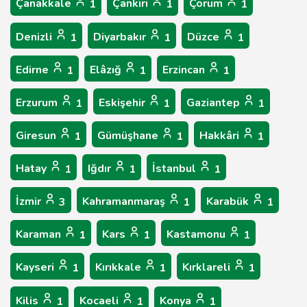
Çanakkale
Çankırı
Çorum
1
1
1
Denizli
Diyarbakır
Düzce
1
1
1
Edirne
Elâzığ
Erzincan
1
1
1
Erzurum
Eskişehir
Gaziantep
1
1
1
Giresun
Gümüşhane
Hakkâri
1
1
1
Hatay
Iğdır
İstanbul
1
1
1
İzmir
Kahramanmaraş
Karabük
3
1
1
Karaman
Kars
Kastamonu
1
1
1
Kayseri
Kırıkkale
Kırklareli
1
1
1
Kilis
Kocaeli
Konya
1
1
1