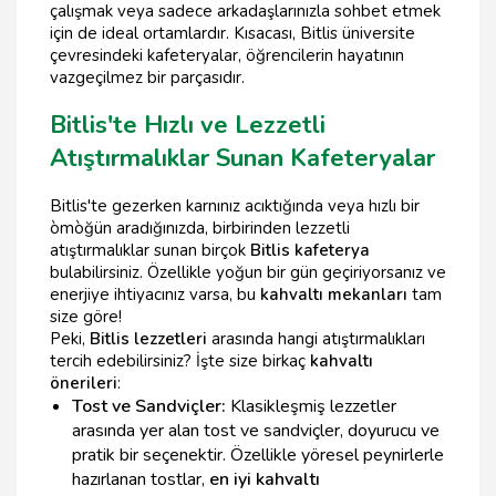
çalışmak veya sadece arkadaşlarınızla sohbet etmek
için de ideal ortamlardır. Kısacası, Bitlis üniversite
çevresindeki kafeteryalar, öğrencilerin hayatının
vazgeçilmez bir parçasıdır.
Bitlis'te Hızlı ve Lezzetli
Atıştırmalıklar Sunan Kafeteryalar
Bitlis'te gezerken karnınız acıktığında veya hızlı bir
òmòğün aradığınızda, birbirinden lezzetli
atıştırmalıklar sunan birçok
Bitlis kafeterya
bulabilirsiniz. Özellikle yoğun bir gün geçiriyorsanız ve
enerjiye ihtiyacınız varsa, bu
kahvaltı mekanları
tam
size göre!
Peki,
Bitlis lezzetleri
arasında hangi atıştırmalıkları
tercih edebilirsiniz? İşte size birkaç
kahvaltı
önerileri
:
Tost ve Sandviçler:
Klasikleşmiş lezzetler
arasında yer alan tost ve sandviçler, doyurucu ve
pratik bir seçenektir. Özellikle yöresel peynirlerle
hazırlanan tostlar,
en iyi kahvaltı