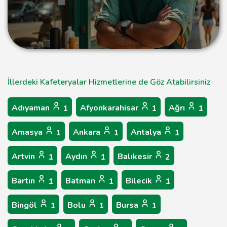
İllerdeki Kafeteryalar Hizmetlerine de Göz Atabilirsiniz
Adıyaman
Afyonkarahisar
Ağrı
1
1
1
Amasya
Ankara
Antalya
1
1
1
Artvin
Aydın
Balıkesir
1
1
2
Bartın
Batman
Bilecik
1
1
1
Bingöl
Bolu
Bursa
1
1
1