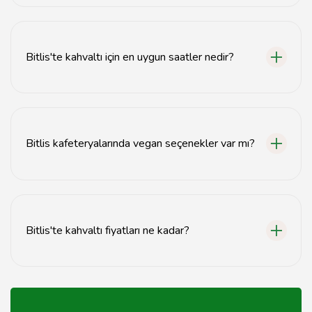
Bitlis kafeteryalarında yöresel kahvaltı tabakları, Bitlis
peyniri, tereyağı ve çeşitli zeytin çeşitleri sunulmaktadır.
Bitlis'te kahvaltı için en uygun saatler nedir?
Bitlis'te kahvaltı için en uygun saatler genellikle 08:00
ile 11:00 arasındadır.
Bitlis kafeteryalarında vegan seçenekler var mı?
Evet, birçok Bitlis kafeteryasında vegan kahvaltı
seçenekleri bulunmaktadır.
Bitlis'te kahvaltı fiyatları ne kadar?
Bitlis'te kahvaltı fiyatları genellikle 30 TL ile 70 TL
arasında değişmektedir.