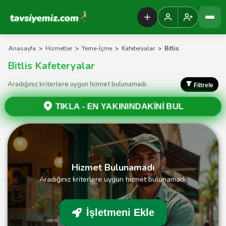
Tavsiyemiz Anasayfa
Anasayfa
>
Hizmetler
>
Yeme-İçme
>
Kafeteryalar
>
Bitlis
Bitlis Kafeteryalar
Aradığınız kriterlere uygun hizmet bulunamadı.
Filtrele
TIKLA -
EN YAKININDAKİNİ BUL
Hizmet Bulunamadı
Aradığınız kriterlere uygun hizmet bulunamadı.
İşletmeni Ekle