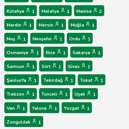
Kütahya
Malatya
Manisa
1
1
2
Mardin
Mersin
Muğla
1
1
1
Muş
Nevşehir
Ordu
1
1
1
Osmaniye
Rize
Sakarya
1
1
1
Samsun
Siirt
Sivas
1
1
1
Şanlıurfa
Tekirdağ
Tokat
1
1
1
Trabzon
Tunceli
Uşak
1
1
1
Van
Yalova
Yozgat
1
1
1
Zonguldak
1