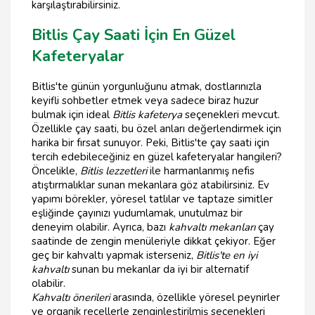
karşılaştırabilirsiniz.
Bitlis Çay Saati İçin En Güzel
Kafeteryalar
Bitlis'te günün yorgunluğunu atmak, dostlarınızla
keyifli sohbetler etmek veya sadece biraz huzur
bulmak için ideal
Bitlis kafeterya
seçenekleri mevcut.
Özellikle çay saati, bu özel anları değerlendirmek için
harika bir fırsat sunuyor. Peki, Bitlis'te çay saati için
tercih edebileceğiniz en güzel kafeteryalar hangileri?
Öncelikle,
Bitlis lezzetleri
ile harmanlanmış nefis
atıştırmalıklar sunan mekanlara göz atabilirsiniz. Ev
yapımı börekler, yöresel tatlılar ve taptaze simitler
eşliğinde çayınızı yudumlamak, unutulmaz bir
deneyim olabilir. Ayrıca, bazı
kahvaltı mekanları
çay
saatinde de zengin menüleriyle dikkat çekiyor. Eğer
geç bir kahvaltı yapmak isterseniz,
Bitlis'te en iyi
kahvaltı
sunan bu mekanlar da iyi bir alternatif
olabilir.
Kahvaltı önerileri
arasında, özellikle yöresel peynirler
ve organik reçellerle zenginleştirilmiş seçenekleri