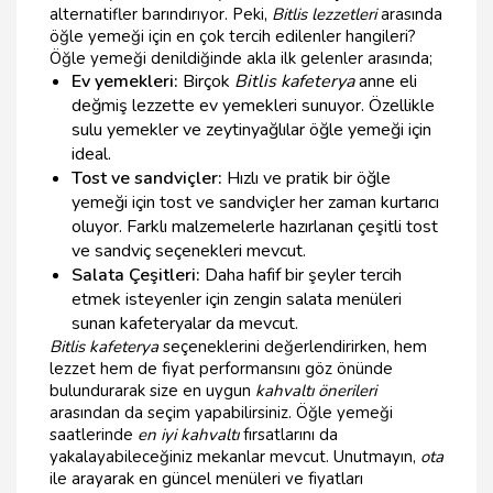
alternatifler barındırıyor. Peki,
Bitlis lezzetleri
arasında
öğle yemeği için en çok tercih edilenler hangileri?
Öğle yemeği denildiğinde akla ilk gelenler arasında;
Ev yemekleri:
Birçok
Bitlis kafeterya
anne eli
değmiş lezzette ev yemekleri sunuyor. Özellikle
sulu yemekler ve zeytinyağlılar öğle yemeği için
ideal.
Tost ve sandviçler:
Hızlı ve pratik bir öğle
yemeği için tost ve sandviçler her zaman kurtarıcı
oluyor. Farklı malzemelerle hazırlanan çeşitli tost
ve sandviç seçenekleri mevcut.
Salata Çeşitleri:
Daha hafif bir şeyler tercih
etmek isteyenler için zengin salata menüleri
sunan kafeteryalar da mevcut.
Bitlis kafeterya
seçeneklerini değerlendirirken, hem
lezzet hem de fiyat performansını göz önünde
bulundurarak size en uygun
kahvaltı önerileri
arasından da seçim yapabilirsiniz. Öğle yemeği
saatlerinde
en iyi kahvaltı
fırsatlarını da
yakalayabileceğiniz mekanlar mevcut. Unutmayın,
ota
ile arayarak en güncel menüleri ve fiyatları