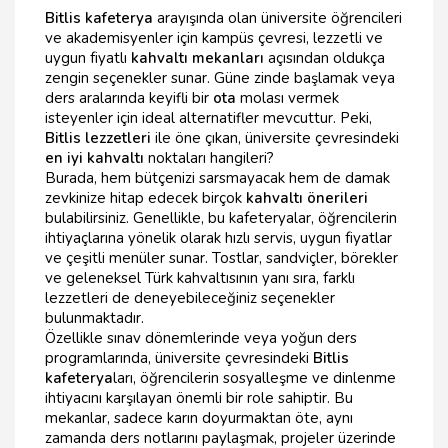
Bitlis kafeterya
arayışında olan üniversite öğrencileri
ve akademisyenler için kampüs çevresi, lezzetli ve
uygun fiyatlı
kahvaltı mekanları
açısından oldukça
zengin seçenekler sunar. Güne zinde başlamak veya
ders aralarında keyifli bir
ota
molası vermek
isteyenler için ideal alternatifler mevcuttur. Peki,
Bitlis lezzetleri
ile öne çıkan, üniversite çevresindeki
en iyi kahvaltı
noktaları hangileri?
Burada, hem bütçenizi sarsmayacak hem de damak
zevkinize hitap edecek birçok
kahvaltı önerileri
bulabilirsiniz. Genellikle, bu kafeteryalar, öğrencilerin
ihtiyaçlarına yönelik olarak hızlı servis, uygun fiyatlar
ve çeşitli menüler sunar. Tostlar, sandviçler, börekler
ve geleneksel Türk kahvaltısının yanı sıra, farklı
lezzetleri de deneyebileceğiniz seçenekler
bulunmaktadır.
Özellikle sınav dönemlerinde veya yoğun ders
programlarında, üniversite çevresindeki
Bitlis
kafeterya
ları, öğrencilerin sosyalleşme ve dinlenme
ihtiyacını karşılayan önemli bir role sahiptir. Bu
mekanlar, sadece karın doyurmaktan öte, aynı
zamanda ders notlarını paylaşmak, projeler üzerinde