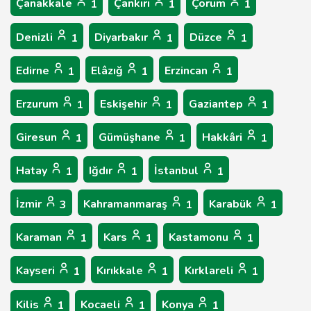
Çanakkale
Çankırı
Çorum
1
1
1
Denizli
Diyarbakır
Düzce
1
1
1
Edirne
Elâzığ
Erzincan
1
1
1
Erzurum
Eskişehir
Gaziantep
1
1
1
Giresun
Gümüşhane
Hakkâri
1
1
1
Hatay
Iğdır
İstanbul
1
1
1
İzmir
Kahramanmaraş
Karabük
3
1
1
Karaman
Kars
Kastamonu
1
1
1
Kayseri
Kırıkkale
Kırklareli
1
1
1
Kilis
Kocaeli
Konya
1
1
1