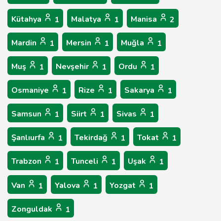
Kütahya
Malatya
Manisa
1
1
2
Mardin
Mersin
Muğla
1
1
1
Muş
Nevşehir
Ordu
1
1
1
Osmaniye
Rize
Sakarya
1
1
1
Samsun
Siirt
Sivas
1
1
1
Şanlıurfa
Tekirdağ
Tokat
1
1
1
Trabzon
Tunceli
Uşak
1
1
1
Van
Yalova
Yozgat
1
1
1
Zonguldak
1