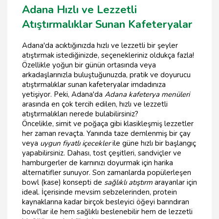
Adana Hızlı ve Lezzetli
Atıştırmalıklar Sunan Kafeteryalar
Adana'da acıktığınızda hızlı ve lezzetli bir şeyler
atıştırmak istediğinizde, seçenekleriniz oldukça fazla!
Özellikle yoğun bir günün ortasında veya
arkadaşlarınızla buluştuğunuzda, pratik ve doyurucu
atıştırmalıklar sunan kafeteryalar imdadınıza
yetişiyor. Peki, Adana'da
Adana kafeterya menüleri
arasında en çok tercih edilen, hızlı ve lezzetli
atıştırmalıkları nerede bulabilirsiniz?
Öncelikle, simit ve poğaça gibi klasikleşmiş lezzetler
her zaman revaçta. Yanında taze demlenmiş bir çay
veya
uygun fiyatlı içecekler
ile güne hızlı bir başlangıç
yapabilirsiniz. Dahası, tost çeşitleri, sandviçler ve
hamburgerler de karnınızı doyurmak için harika
alternatifler sunuyor. Son zamanlarda popülerleşen
bowl (kase) konsepti de
sağlıklı atıştırm
arayanlar için
ideal. İçerisinde mevsim sebzelerinden, protein
kaynaklarına kadar birçok besleyici öğeyi barındıran
bowl'lar ile hem sağlıklı beslenebilir hem de lezzetli