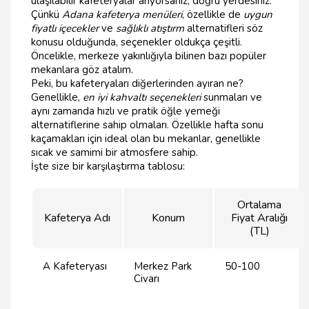
ulaşılabilir kafeteryalar arıyorsanız, doğru yerdesiniz.
Çünkü
Adana kafeterya menüleri
, özellikle de
uygun
fiyatlı içecekler
ve
sağlıklı atıştırm
alternatifleri söz
konusu olduğunda, seçenekler oldukça çeşitli.
Öncelikle, merkeze yakınlığıyla bilinen bazı popüler
mekanlara göz atalım.
Peki, bu kafeteryaları diğerlerinden ayıran ne?
Genellikle,
en iyi kahvaltı seçenekleri
sunmaları ve
aynı zamanda hızlı ve pratik öğle yemeği
alternatiflerine sahip olmaları. Özellikle hafta sonu
kaçamakları için ideal olan bu mekanlar, genellikle
sıcak ve samimi bir atmosfere sahip.
İşte size bir karşılaştırma tablosu:
Ortalama
Kafeterya Adı
Konum
Fiyat Aralığı
(TL)
A Kafeteryası
Merkez Park
50-100
Civarı