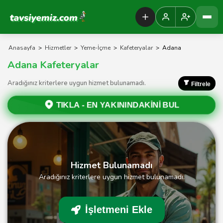
Tavsiyemiz Anasayfa
Anasayfa
>
Hizmetler
>
Yeme-İçme
>
Kafeteryalar
>
Adana
Adana Kafeteryalar
Aradığınız kriterlere uygun hizmet bulunamadı.
Filtrele
TIKLA -
EN YAKININDAKİNİ BUL
Hizmet Bulunamadı
Aradığınız kriterlere uygun hizmet bulunamadı.
İşletmeni Ekle