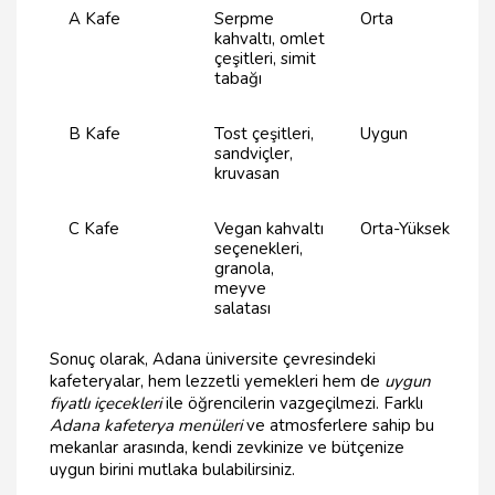
A Kafe
Serpme
Orta
kahvaltı, omlet
çeşitleri, simit
tabağı
B Kafe
Tost çeşitleri,
Uygun
sandviçler,
kruvasan
C Kafe
Vegan kahvaltı
Orta-Yüksek
seçenekleri,
granola,
meyve
salatası
Sonuç olarak, Adana üniversite çevresindeki
kafeteryalar, hem lezzetli yemekleri hem de
uygun
fiyatlı içecekleri
ile öğrencilerin vazgeçilmezi. Farklı
Adana kafeterya menüleri
ve atmosferlere sahip bu
mekanlar arasında, kendi zevkinize ve bütçenize
uygun birini mutlaka bulabilirsiniz.