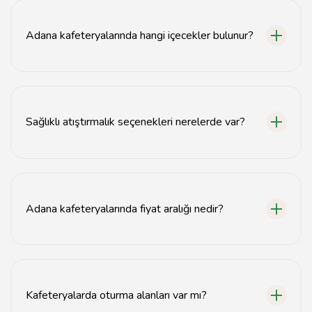
'Kahvaltı Sofrası' ve 'Simit Sarayı' bulunmaktadır.
Adana kafeteryalarında hangi içecekler bulunur?
Adana kafeteryalarında çay, kahve, taze meyve suları
ve çeşitli soğuk içecekler bulunmaktadır.
Sağlıklı atıştırmalık seçenekleri nerelerde var?
Adana'daki kafeteryalarda sağlıklı atıştırmalık olarak
salatalar, meyve tabakları ve tam tahıllı atıştırmalıklar
sunulmaktadır.
Adana kafeteryalarında fiyat aralığı nedir?
Adana kafeteryalarında fiyatlar genellikle 20 TL ile 100
TL arasında değişmektedir.
Kafeteryalarda oturma alanları var mı?