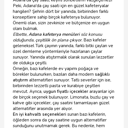
Adana'da çay saati, keyifli sohbetlerin vazgeçilmezi!
Peki, Adana'da çay saati için en güzel kafeteryalar
hangileri? Şehrin dört bir yanında, birbirinden farklı
konseptlere sahip birçok kafeterya bulunuyor.
Önemli olan, sizin zevkinize ve bütçenize en uygun
olanı bulmak.
Elbette,
Adana kafeterya menüleri
söz konusu
olduğunda, çeşitlilik ön plana çıkıyor.
Bazı kafeler
geleneksel Türk çayının yanında, farklı bitki çayları ve
özel demleme yöntemleriyle hazırlanan çaylar
sunuyor. Yanında atıştırmalık olarak sunulan lezzetler
de oldukça çeşitli.
Örneğin, bazı kafelerde ev yapımı poğaça ve
börekler bulunurken, bazıları daha modern
sağlıklı
atıştırm
alternatifleri sunuyor. Tatlı severler için ise,
birbirinden lezzetli pasta ve kurabiye çeşitleri
mevcut. Ayrıca,
uygun fiyatlı içecekler
arayanlar için
de birçok seçenek bulunuyor. Limonata, buzlu çay ve
kahve gibi içecekler, çay saatini tamamlayan güzel
alternatifler arasında yer alıyor.
En iyi kahvaltı seçenekleri
sunan bazı kafelerin,
öğleden sonra da çay saatine uygun alternatifler
sunduğunu unutmamak gerek. Bu nedenle, hem