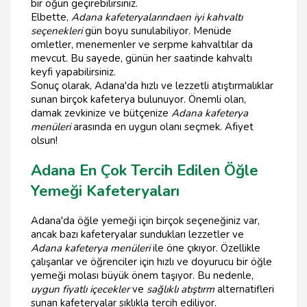
bir öğün geçirebilirsiniz.
Elbette,
Adana kafeteryalarında
en iyi kahvaltı
seçenekleri
gün boyu sunulabiliyor. Menüde
omletler, menemenler ve serpme kahvaltılar da
mevcut. Bu sayede, günün her saatinde kahvaltı
keyfi yapabilirsiniz.
Sonuç olarak, Adana'da hızlı ve lezzetli atıştırmalıklar
sunan birçok kafeterya bulunuyor. Önemli olan,
damak zevkinize ve bütçenize
Adana kafeterya
menüleri
arasında en uygun olanı seçmek. Afiyet
olsun!
Adana En Çok Tercih Edilen Öğle
Yemeği Kafeteryaları
Adana'da öğle yemeği için birçok seçeneğiniz var,
ancak bazı kafeteryalar sundukları lezzetler ve
Adana kafeterya menüleri
ile öne çıkıyor. Özellikle
çalışanlar ve öğrenciler için hızlı ve doyurucu bir öğle
yemeği molası büyük önem taşıyor. Bu nedenle,
uygun fiyatlı içecekler
ve
sağlıklı atıştırm
alternatifleri
sunan kafeteryalar sıklıkla tercih ediliyor.