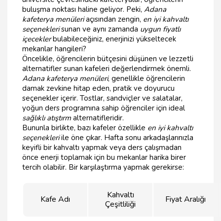
buluşma noktası haline geliyor. Peki,
Adana
kafeterya menüleri
açısından zengin,
en iyi kahvaltı
seçenekleri
sunan ve aynı zamanda
uygun fiyatlı
içecekler
bulabileceğiniz, enerjinizi yükseltecek
mekanlar hangileri?
Öncelikle, öğrencilerin bütçesini düşünen ve lezzetli
alternatifler sunan kafeleri değerlendirmek önemli.
Adana kafeterya menüleri
, genellikle öğrencilerin
damak zevkine hitap eden, pratik ve doyurucu
seçenekler içerir. Tostlar, sandviçler ve salatalar,
yoğun ders programına sahip öğrenciler için ideal
sağlıklı atıştırm
alternatifleridir.
Bununla birlikte, bazı kafeler özellikle
en iyi kahvaltı
seçenekleri
ile öne çıkar. Hafta sonu arkadaşlarınızla
keyifli bir kahvaltı yapmak veya ders çalışmadan
önce enerji toplamak için bu mekanlar harika birer
tercih olabilir. Bir karşılaştırma yapmak gerekirse:
Kahvaltı
Kafe Adı
Fiyat Aralığı
Çeşitliliği