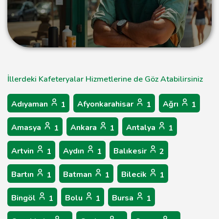
İllerdeki Kafeteryalar Hizmetlerine de Göz Atabilirsiniz
Adıyaman
Afyonkarahisar
Ağrı
1
1
1
Amasya
Ankara
Antalya
1
1
1
Artvin
Aydın
Balıkesir
1
1
2
Bartın
Batman
Bilecik
1
1
1
Bingöl
Bolu
Bursa
1
1
1