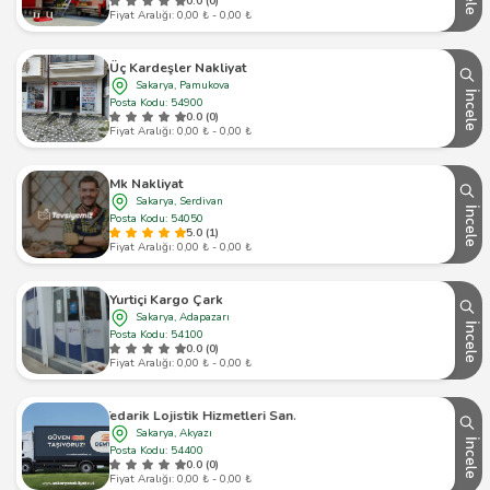
0.0 (0)
Fiyat Aralığı: 0,00 ₺ - 0,00 ₺
Üç Kardeşler Nakliyat
Sakarya, Pamukova
İncele
Posta Kodu: 54900
0.0 (0)
Fiyat Aralığı: 0,00 ₺ - 0,00 ₺
Mk Nakliyat
Sakarya, Serdivan
İncele
Posta Kodu: 54050
5.0 (1)
Fiyat Aralığı: 0,00 ₺ - 0,00 ₺
Yurtiçi Kargo Çark
Sakarya, Adapazarı
İncele
Posta Kodu: 54100
0.0 (0)
Fiyat Aralığı: 0,00 ₺ - 0,00 ₺
Demtaş Tedarik Lojistik Hizmetleri San. Ve Tic. Ltd. Şti
Sakarya, Akyazı
İncele
Posta Kodu: 54400
0.0 (0)
Fiyat Aralığı: 0,00 ₺ - 0,00 ₺