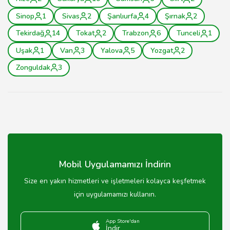
Sinop
1
Sivas
2
Şanlıurfa
4
Şırnak
2
Tekirdağ
14
Tokat
2
Trabzon
6
Tunceli
1
Uşak
1
Van
3
Yalova
5
Yozgat
2
Zonguldak
3
Mobil Uygulamamızı İndirin
Size en yakın hizmetleri ve işletmeleri kolayca keşfetmek
için uygulamamızı kullanın.
App Store'dan
İndir