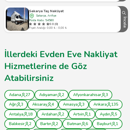
Sakarya Taş Nakliyat
Sakarya, Arifiye
İncele
Posta Kodu: 54580
0.0 (0)
Fiyat Aralığı: 0,00 ₺ - 0,00 ₺
İllerdeki Evden Eve Nakliyat
Hizmetlerine de Göz
Atabilirsiniz
Adana
27
Adıyaman
2
Afyonkarahisar
3
Ağrı
3
Aksaray
4
Amasya
3
Ankara
135
Antalya
18
Ardahan
2
Artvin
1
Aydın
5
Balıkesir
2
Bartın
2
Batman
6
Bayburt
1