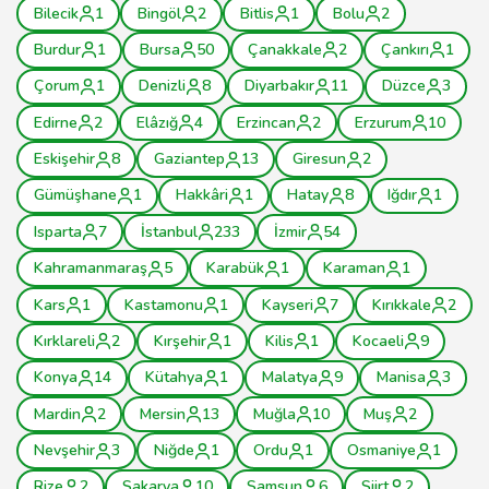
Bilecik
1
Bingöl
2
Bitlis
1
Bolu
2
Burdur
1
Bursa
50
Çanakkale
2
Çankırı
1
Çorum
1
Denizli
8
Diyarbakır
11
Düzce
3
Edirne
2
Elâzığ
4
Erzincan
2
Erzurum
10
Eskişehir
8
Gaziantep
13
Giresun
2
Gümüşhane
1
Hakkâri
1
Hatay
8
Iğdır
1
Isparta
7
İstanbul
233
İzmir
54
Kahramanmaraş
5
Karabük
1
Karaman
1
Kars
1
Kastamonu
1
Kayseri
7
Kırıkkale
2
Kırklareli
2
Kırşehir
1
Kilis
1
Kocaeli
9
Konya
14
Kütahya
1
Malatya
9
Manisa
3
Mardin
2
Mersin
13
Muğla
10
Muş
2
Nevşehir
3
Niğde
1
Ordu
1
Osmaniye
1
Rize
2
Sakarya
10
Samsun
6
Siirt
2