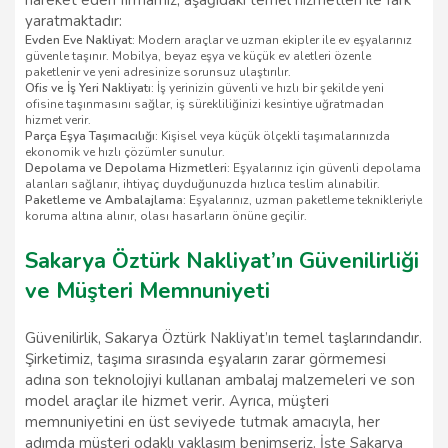
hareket eden firmamız, aşağıdaki temel hizmetleri ile fark
yaratmaktadır:
Evden Eve Nakliyat:
Modern araçlar ve uzman ekipler ile ev eşyalarınız
güvenle taşınır. Mobilya, beyaz eşya ve küçük ev aletleri özenle
paketlenir ve yeni adresinize sorunsuz ulaştırılır.
Ofis ve İş Yeri Nakliyatı:
İş yerinizin güvenli ve hızlı bir şekilde yeni
ofisine taşınmasını sağlar, iş sürekliliğinizi kesintiye uğratmadan
hizmet verir.
Parça Eşya Taşımacılığı:
Kişisel veya küçük ölçekli taşımalarınızda
ekonomik ve hızlı çözümler sunulur.
Depolama ve Depolama Hizmetleri:
Eşyalarınız için güvenli depolama
alanları sağlanır, ihtiyaç duyduğunuzda hızlıca teslim alınabilir.
Paketleme ve Ambalajlama:
Eşyalarınız, uzman paketleme teknikleriyle
koruma altına alınır, olası hasarların önüne geçilir.
Sakarya Öztürk Nakliyat’ın Güvenilirliği
ve Müşteri Memnuniyeti
Güvenilirlik, Sakarya Öztürk Nakliyat’ın temel taşlarındandır.
Şirketimiz, taşıma sırasında eşyaların zarar görmemesi
adına son teknolojiyi kullanan ambalaj malzemeleri ve son
model araçlar ile hizmet verir. Ayrıca, müşteri
memnuniyetini en üst seviyede tutmak amacıyla, her
adımda müşteri odaklı yaklaşım benimseriz. İşte Sakarya