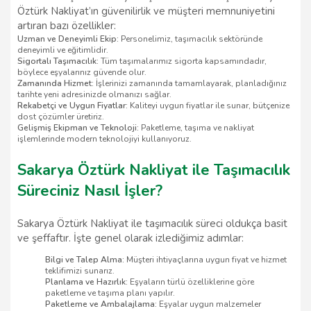
Öztürk Nakliyat’ın güvenilirlik ve müşteri memnuniyetini
artıran bazı özellikler:
Uzman ve Deneyimli Ekip:
Personelimiz, taşımacılık sektöründe
deneyimli ve eğitimlidir.
Sigortalı Taşımacılık:
Tüm taşımalarımız sigorta kapsamındadır,
böylece eşyalarınız güvende olur.
Zamanında Hizmet:
İşlerinizi zamanında tamamlayarak, planladığınız
tarihte yeni adresinizde olmanızı sağlar.
Rekabetçi ve Uygun Fiyatlar:
Kaliteyi uygun fiyatlar ile sunar, bütçenize
dost çözümler üretiriz.
Gelişmiş Ekipman ve Teknoloji:
Paketleme, taşıma ve nakliyat
işlemlerinde modern teknolojiyi kullanıyoruz.
Sakarya Öztürk Nakliyat ile Taşımacılık
Süreciniz Nasıl İşler?
Sakarya Öztürk Nakliyat ile taşımacılık süreci oldukça basit
ve şeffaftır. İşte genel olarak izlediğimiz adımlar:
Bilgi ve Talep Alma:
Müşteri ihtiyaçlarına uygun fiyat ve hizmet
teklifimizi sunarız.
Planlama ve Hazırlık:
Eşyaların türlü özelliklerine göre
paketleme ve taşıma planı yapılır.
Paketleme ve Ambalajlama:
Eşyalar uygun malzemeler