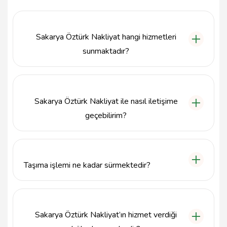
Sakarya Öztürk Nakliyat hangi hizmetleri
sunmaktadır?
Sakarya Öztürk Nakliyat, evden eve nakliyat
hizmetleri sunmanın yanı sıra ofis taşımacılığı, iş yeri
taşımacılığı ve çeşitli taşımacılık çözümleri de
Sakarya Öztürk Nakliyat ile nasıl iletişime
sağlamaktadır.
geçebilirim?
Sakarya Öztürk Nakliyat ile 546 877 55 54 numaralı
telefondan veya sakaryaozturknakliyat@gmail.com
e-posta adresinden iletişime geçebilirsiniz.
Taşıma işlemi ne kadar sürmektedir?
Taşıma işleminin süresi, taşınacak eşyaların miktarına
ve mesafeye bağlı olarak değişiklik göstermektedir.
Ancak genellikle bir evin taşınması 1 gün içerisinde
Sakarya Öztürk Nakliyat’ın hizmet verdiği
tamamlanmaktadır.