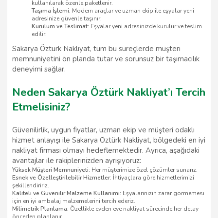
kullanılarak özenle paketlenir.
Taşıma İşlemi:
Modern araçlar ve uzman ekip ile eşyalar yeni
adresinize güvenle taşınır.
Kurulum ve Teslimat:
Eşyalar yeni adresinizde kurulur ve teslim
edilir.
Sakarya Öztürk Nakliyat, tüm bu süreçlerde müşteri
memnuniyetini ön planda tutar ve sorunsuz bir taşımacılık
deneyimi sağlar.
Neden Sakarya Öztürk Nakliyat’ı Tercih
Etmelisiniz?
Güvenilirlik, uygun fiyatlar, uzman ekip ve müşteri odaklı
hizmet anlayışı ile Sakarya Öztürk Nakliyat, bölgedeki en iyi
nakliyat firması olmayı hedeflemektedir. Ayrıca, aşağıdaki
avantajlar ile rakiplerinizden ayrışıyoruz:
Yüksek Müşteri Memnuniyeti:
Her müşterimize özel çözümler sunarız.
Esnek ve Özelleştirilebilir Hizmetler:
İhtiyaçlara göre hizmetlerimizi
şekillendiririz.
Kaliteli ve Güvenilir Malzeme Kullanımı:
Eşyalarınızın zarar görmemesi
için en iyi ambalaj malzemelerini tercih ederiz.
Milimetrik Planlama:
Özellikle evden eve nakliyat sürecinde her detay
önceden planlanır.