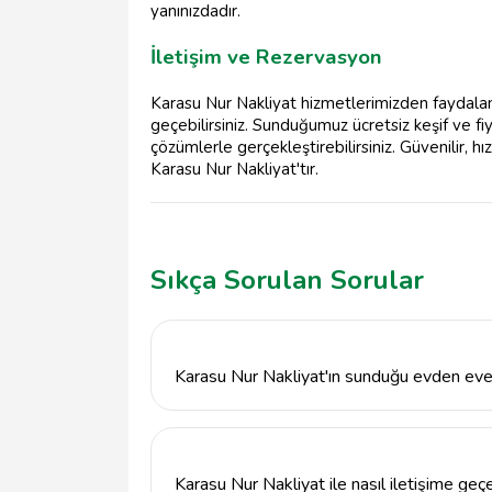
yanınızdadır.
İletişim ve Rezervasyon
Karasu Nur Nakliyat hizmetlerimizden faydalanm
geçebilirsiniz. Sunduğumuz ücretsiz keşif ve fiy
çözümlerle gerçekleştirebilirsiniz. Güvenilir, h
Karasu Nur Nakliyat'tır.
Sıkça Sorulan Sorular
Karasu Nur Nakliyat'ın sunduğu evden eve 
Karasu Nur Nakliyat, eşyaların güvenli bir 
yükleme, taşıma ve yerleştirme hizmetleri
Karasu Nur Nakliyat ile nasıl iletişime geçe