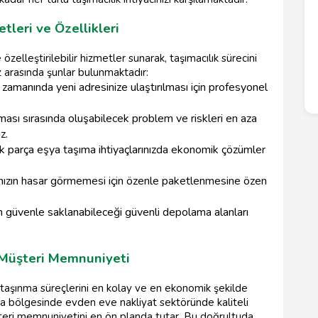
leri ve Özellikleri
zelleştirilebilir hizmetler sunarak, taşımacılık sürecini
z arasında şunlar bulunmaktadır:
 zamanında yeni adresinize ulaştırılması için profesyonel
nması sırasında oluşabilecek problem ve riskleri en aza
z.
k parça eşya taşıma ihtiyaçlarınızda ekonomik çözümler
nızın hasar görmemesi için özenle paketlenmesine özen
.
ın güvenle saklanabileceği güvenli depolama alanları
 Müşteri Memnuniyeti
 taşınma süreçlerini en kolay ve en ekonomik şekilde
ya bölgesinde evden eve nakliyat sektöründe kaliteli
şteri memnuniyetini en ön planda tutar. Bu doğrultuda,