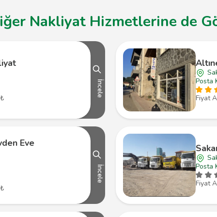
ğer Nakliyat Hizmetlerine de Gö
iyat
Altın
Sa
Posta 
İncele
 ₺
Fiyat A
vden Eve
Sakar
Sa
Posta 
İncele
Fiyat A
 ₺