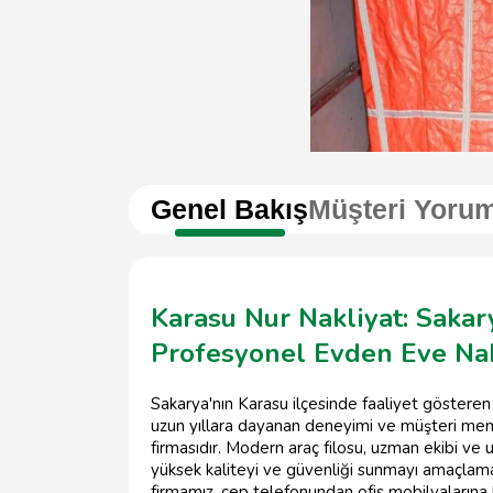
Genel Bakış
Müşteri Yorum
Karasu Nur Nakliyat: Sakar
Profesyonel Evden Eve Nak
Sakarya'nın Karasu ilçesinde faaliyet göstere
uzun yıllara dayanan deneyimi ve müşteri mem
firmasıdır. Modern araç filosu, uzman ekibi ve u
yüksek kaliteyi ve güvenliği sunmayı amaçlam
firmamız, cep telefonundan ofis mobilyalarına ka