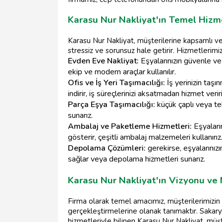
Karasu Nur Nakliyat'ın Temel Hizmet
Karasu Nur Nakliyat, müşterilerine kapsamlı ve ö
stressiz ve sorunsuz hale getirir. Hizmetlerimi
Evden Eve Nakliyat:
Eşyalarınızın güvenle ve
ekip ve modern araçlar kullanılır.
Ofis ve İş Yeri Taşımacılığı:
İş yerinizin taşı
indirir, iş süreçlerinizi aksatmadan hizmet veriri
Parça Eşya Taşımacılığı:
küçük çaplı veya te
sunarız.
Ambalaj ve Paketleme Hizmetleri:
Eşyaları
gösterir, çeşitli ambalaj malzemeleri kullanırız
Depolama Çözümleri:
gerekirse, eşyalarınız
sağlar veya depolama hizmetleri sunarız.
Karasu Nur Nakliyat'ın Vizyonu ve
Firma olarak temel amacımız, müşterilerimizin
gerçekleştirmelerine olanak tanımaktır. Sakar
hizmetleriyle bilinen Karasu Nur Nakliyat, mü