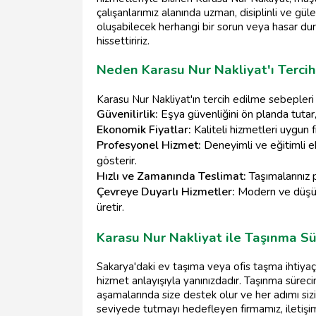
çalışanlarımız alanında uzman, disiplinli ve güle
oluşabilecek herhangi bir sorun veya hasar du
hissettiririz.
Neden Karasu Nur Nakliyat'ı Tercih
Karasu Nur Nakliyat'ın tercih edilme sebepleri
Güvenilirlik:
Eşya güvenliğini ön planda tutar,
Ekonomik Fiyatlar:
Kaliteli hizmetleri uygun 
Profesyonel Hizmet:
Deneyimli ve eğitimli eki
gösterir.
Hızlı ve Zamanında Teslimat:
Taşımalarınız 
Çevreye Duyarlı Hizmetler:
Modern ve düşük
üretir.
Karasu Nur Nakliyat ile Taşınma S
Sakarya'daki ev taşıma veya ofis taşma ihtiyaç
hizmet anlayışıyla yanınızdadır. Taşınma süre
aşamalarında size destek olur ve her adımı siz
seviyede tutmayı hedefleyen firmamız, iletişim