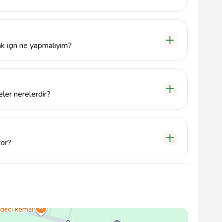
çin 5322848054 numaralı telefonu arayabilir ya da
ebilirsiniz.
k için ne yapmalıyım?
 için öncelikle firmamızla iletişime geçerek taşınma
eler nerelerdir?
çesinde hizmet vermekte olup, çevre illere de
yor?
arınızı korumak için kaliteli ambalaj malzemeleri
taşıma süreci yürütmektedir.