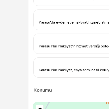
Karasu Nur Nakliyat ile iletişime geçmek i
rsucu78@gmail.com adresine e-posta gönder
Karasu'da evden eve nakliyat hizmeti alma
Karasu'da evden eve nakliyat hizmeti almak
tarihini ve eşyalarınızı belirtmeniz yeterlidir.
Karasu Nur Nakliyat'ın hizmet verdiği bölg
Karasu Nur Nakliyat, Sakarya'nın Karasu il
taşımacılık hizmetleri sunmaktadır.
Karasu Nur Nakliyat, eşyalarımı nasıl koru
Karasu Nur Nakliyat, taşınma sırasında eşyal
kullanmakta ve uzman ekibiyle dikkatli bir 
Konumu
+