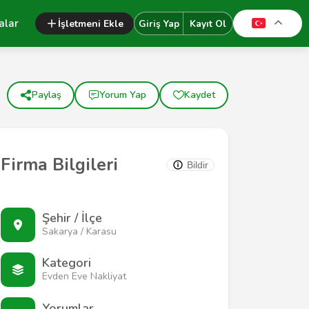
alar
İşletmeni Ekle
Giriş Yap
Kayıt Ol
Paylaş
Yorum Yap
Kaydet
Firma Bilgileri
Bildir
Şehir / İlçe
Sakarya / Karasu
Kategori
Evden Eve Nakliyat
Yorumlar