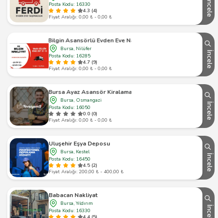
İncele
Posta Kodu: 16330
4.3 (4)
Fiyat Aralığı: 0,00 ₺ - 0,00 ₺
Öz Bilgin Asansörlü Evden Eve Nakliyat
Bursa, Nilüfer
İncele
Posta Kodu: 16285
4.7 (9)
Fiyat Aralığı: 0,00 ₺ - 0,00 ₺
Bursa Ayaz Asansör Kiralama
Bursa, Osmangazi
İncele
Posta Kodu: 16050
0.0 (0)
Fiyat Aralığı: 0,00 ₺ - 0,00 ₺
Uluşehir Eşya Deposu
Bursa, Kestel
İncele
Posta Kodu: 16450
4.5 (2)
Fiyat Aralığı: 200,00 ₺ - 400,00 ₺
Babacan Nakliyat
Bursa, Yıldırım
İncele
Posta Kodu: 16330
4.4 (5)