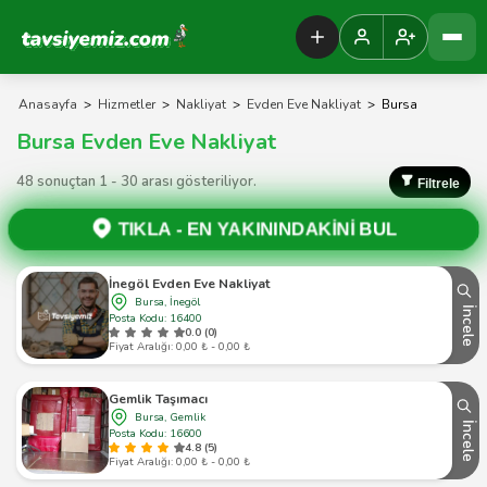
Tavsiyemiz Anasayfa
Anasayfa
>
Hizmetler
>
Nakliyat
>
Evden Eve Nakliyat
>
Bursa
Bursa Evden Eve Nakliyat
48 sonuçtan 1 - 30 arası gösteriliyor.
Filtrele
TIKLA -
EN YAKININDAKİNİ BUL
İnegöl Evden Eve Nakliyat
Bursa, İnegöl
İncele
Posta Kodu: 16400
0.0 (0)
Fiyat Aralığı: 0,00 ₺ - 0,00 ₺
Gemlik Taşımacı
Bursa, Gemlik
İncele
Posta Kodu: 16600
4.8 (5)
Fiyat Aralığı: 0,00 ₺ - 0,00 ₺