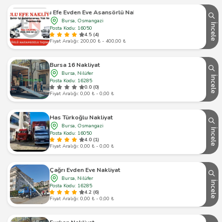
Ulu Efe Evden Eve Asansörlü Nakliyat
Bursa, Osmangazi
İncele
Posta Kodu: 16050
4.5 (4)
Fiyat Aralığı: 200,00 ₺ - 400,00 ₺
Bursa 16 Nakliyat
Bursa, Nilüfer
İncele
Posta Kodu: 16285
0.0 (0)
Fiyat Aralığı: 0,00 ₺ - 0,00 ₺
Has Türkoğlu Nakliyat
Bursa, Osmangazi
İncele
Posta Kodu: 16050
4.0 (1)
Fiyat Aralığı: 0,00 ₺ - 0,00 ₺
Çağrı Evden Eve Nakliyat
Bursa, Nilüfer
İncele
Posta Kodu: 16285
4.2 (6)
Fiyat Aralığı: 0,00 ₺ - 0,00 ₺