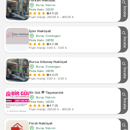
Furkan Nakliyat
Bursa, Yıldırım
İncele
Posta Kodu: 16330
4.5 (2)
Fiyat Aralığı: 200,00 ₺ - 400,00 ₺
İşler Nakliyat
Bursa, Osmangazi
İncele
Posta Kodu: 16050
4.3 (6)
Fiyat Aralığı: 0,00 ₺ - 0,00 ₺
Bursa Altunay Nakliyat
Bursa, Osmangazi
İncele
Posta Kodu: 16050
4.4 (7)
Fiyat Aralığı: 0,00 ₺ - 0,00 ₺
Bir Gül 🌹 Taşımacılık
Bursa, Yıldırım
İncele
Posta Kodu: 16330
4.7 (3)
Fiyat Aralığı: 200,00 ₺ - 400,00 ₺
Ferdi Nakliyat
Bursa, Yıldırım