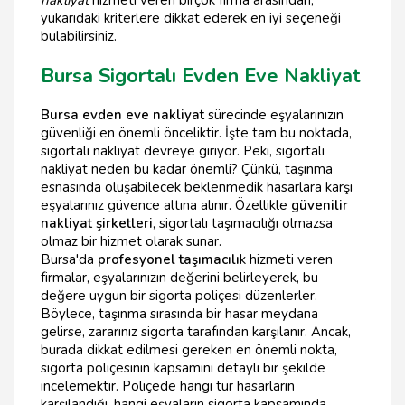
nakliyat
hizmeti veren birçok firma arasından,
yukarıdaki kriterlere dikkat ederek en iyi seçeneği
bulabilirsiniz.
Bursa Sigortalı Evden Eve Nakliyat
Bursa evden eve nakliyat
sürecinde eşyalarınızın
güvenliği en önemli önceliktir. İşte tam bu noktada,
sigortalı nakliyat devreye giriyor. Peki, sigortalı
nakliyat neden bu kadar önemli? Çünkü, taşınma
esnasında oluşabilecek beklenmedik hasarlara karşı
eşyalarınız güvence altına alınır. Özellikle
güvenilir
nakliyat şirketleri
, sigortalı taşımacılığı olmazsa
olmaz bir hizmet olarak sunar.
Bursa'da
profesyonel taşımacılı
k hizmeti veren
firmalar, eşyalarınızın değerini belirleyerek, bu
değere uygun bir sigorta poliçesi düzenlerler.
Böylece, taşınma sırasında bir hasar meydana
gelirse, zararınız sigorta tarafından karşılanır. Ancak,
burada dikkat edilmesi gereken en önemli nokta,
sigorta poliçesinin kapsamını detaylı bir şekilde
incelemektir. Poliçede hangi tür hasarların
karşılandığı, hangi eşyaların sigorta kapsamında