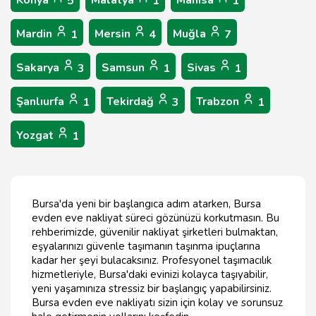
5
1
1
Mardin
Mersin
Muğla
1
4
7
Sakarya
Samsun
Sivas
3
1
1
Şanlıurfa
Tekirdağ
Trabzon
1
3
1
Yozgat
1
Bursa'da yeni bir başlangıca adım atarken, Bursa
evden eve nakliyat süreci gözünüzü korkutmasın. Bu
rehberimizde, güvenilir nakliyat şirketleri bulmaktan,
eşyalarınızı güvenle taşımanın taşınma ipuçlarına
kadar her şeyi bulacaksınız. Profesyonel taşımacılık
hizmetleriyle, Bursa'daki evinizi kolayca taşıyabilir,
yeni yaşamınıza stressiz bir başlangıç yapabilirsiniz.
Bursa evden eve nakliyatı sizin için kolay ve sorunsuz