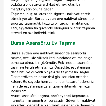
olduğu gibi detaylara dikkat etmek, olası bir
mağduriyetin önüne geçer.
Taşınma ipuçları
arasında sigortalı nakliyatı tercih
etmek yer alır.
Bursa evden eve nakliyat
sürecinde
sigortalı taşımacılık, huzurlu bir geçişin anahtarıdır.
Yani, eşyalarınızın güvende olduğunu bilerek, taşınma
stresini en aza indirebilirsiniz.
Bursa Asansörlü Ev Taşıma
Bursa evden eve nakliyat
sürecinde asansörlü
taşıma, özellikle yüksek katlı binalarda oturanlar için
olmazsa olmaz bir çözümdür. Peki, neden asansörlü
taşımayı tercih etmelisiniz? Öncelikle, eşyalarınızın
daha hızlı ve güvenli bir şekilde taşınmasını sağlar.
Dar merdivenler, hasar riski gibi sorunları ortadan
kaldırır. Bu sayede hem zamandan tasarruf edersiniz
hem de eşyalarınızın zarar görme ihtimalini en aza
indirirsiniz.
Ayrıca, asansörlü taşıma,
profesyonel taşımacılı
k
hizmetlerinin önemli bir parçasıdır.
Güvenilir nakliyat
şirketleri
, genellikle bu hizmeti sunarlar ve deneyimli