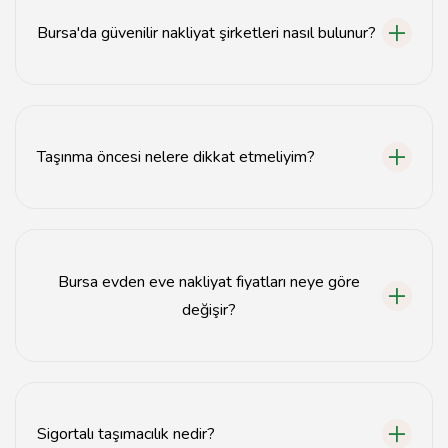
tamamlanır.
Bursa'da güvenilir nakliyat şirketleri nasıl bulunur?
Güvenilir nakliyat şirketlerini bulmak için internet
üzerindeki yorumları inceleyebilir veya tanıdıklarınızdan
tavsiye alabilirsiniz.
Taşınma öncesi nelere dikkat etmeliyim?
Taşınma öncesinde eşyalarınızı düzenlemek,
ambalajlamak ve nakliyat şirketiyle detayları
netleştirmek önemlidir.
Bursa evden eve nakliyat fiyatları neye göre
değişir?
Fiyatlar, taşınacak eşyaların hacmi, mesafe ve ek
hizmetlere göre değişiklik gösterir.
Sigortalı taşımacılık nedir?