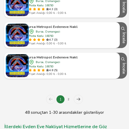
Bursa, Osmangazi
İncele
Posta Kodu: 16050
4.3 (3)
Fiyat Aralığı: 0,00 ₺ - 0,00 ₺
Bursa Metropol Evdeneve Nakliyat
Bursa, Osmangazi
İncele
Posta Kodu: 16050
4.7 (3)
Fiyat Aralığı: 0,00 ₺ - 0,00 ₺
Bursa Metropol Evdeneve Nakliyat
Bursa, Osmangazi
İncele
Posta Kodu: 16050
4.8 (5)
Fiyat Aralığı: 0,00 ₺ - 0,00 ₺
1
2
48 sonuçtan 1-30 arasındakiler gösteriliyor
İllerdeki Evden Eve Nakliyat Hizmetlerine de Göz