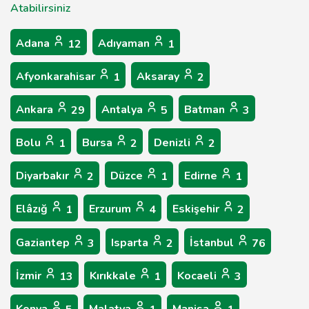
Atabilirsiniz
Adana
Adıyaman
12
1
Afyonkarahisar
Aksaray
1
2
Ankara
Antalya
Batman
29
5
3
Bolu
Bursa
Denizli
1
2
2
Diyarbakır
Düzce
Edirne
2
1
1
Elâzığ
Erzurum
Eskişehir
1
4
2
Gaziantep
Isparta
İstanbul
3
2
76
İzmir
Kırıkkale
Kocaeli
13
1
3
Konya
Malatya
Manisa