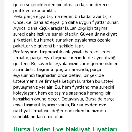
gelen seçeneklerden biri olmasa da, son derece
pratik ve ekonomiktir.
Peki, parça eşya taşıma neden bu kadar avantajlı?
Öncelikle, daha az eşya için daha uygun fiyatlar sunar.
Ayrıca, daha küçük araçlar kullanıldığı için taşıma
süreci daha hızlı ve esnek olabilir.
Güvenilir nakliyat
şirketleri
, bu hizmeti sunarken eşyalarınızı özenle
paketler ve güvenli bir şekilde taşır.
Profesyonel taşımacılık
anlayışıyla hareket eden
firmalar, parça eşya taşıma sürecinde de aynı titizliği
gösterir. Bu sayede, eşyalarınızın zarar görme riski en
aza indirilir.
Taşınma ipuçları
arasında, parça
eşyalarınızı taşımadan önce detaylı bir şekilde
listelemeniz ve firmayla iletişim kurarken bu listeyi
paylaşmanız yer alır. Bu, hem fiyatlandırma sürecini
kolaylaştırır, hem de taşıma sırasında herhangi bir
karışıklığın önüne geçer. Dolayısıyla, Bursa'da parça
eşya taşıma ihtiyacınız varsa,
Bursa evden eve
nakliyat
firmalarını değerlendirirken bu hizmeti
sunduklarından emin olun.
Bursa Evden Eve Nakliyat Fiyatları