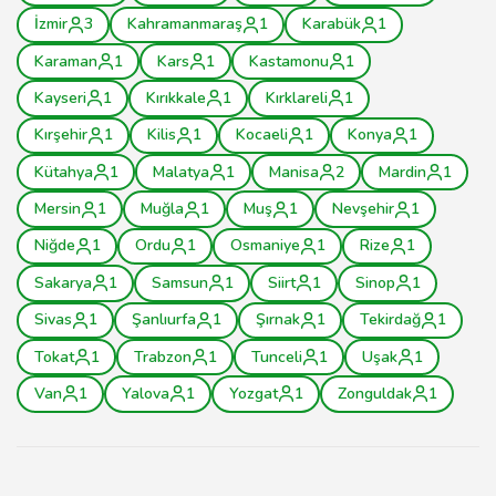
İzmir
3
Kahramanmaraş
1
Karabük
1
Karaman
1
Kars
1
Kastamonu
1
Kayseri
1
Kırıkkale
1
Kırklareli
1
Kırşehir
1
Kilis
1
Kocaeli
1
Konya
1
Kütahya
1
Malatya
1
Manisa
2
Mardin
1
Mersin
1
Muğla
1
Muş
1
Nevşehir
1
Niğde
1
Ordu
1
Osmaniye
1
Rize
1
Sakarya
1
Samsun
1
Siirt
1
Sinop
1
Sivas
1
Şanlıurfa
1
Şırnak
1
Tekirdağ
1
Tokat
1
Trabzon
1
Tunceli
1
Uşak
1
Van
1
Yalova
1
Yozgat
1
Zonguldak
1