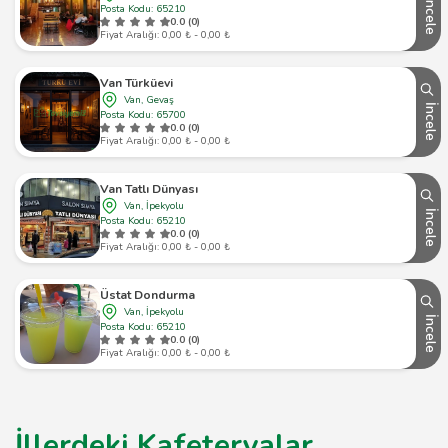
İncele
Posta Kodu: 65210
0.0 (0)
Fiyat Aralığı: 0,00 ₺ - 0,00 ₺
Van Türküevi
Van, Gevaş
İncele
Posta Kodu: 65700
0.0 (0)
Fiyat Aralığı: 0,00 ₺ - 0,00 ₺
Van Tatlı Dünyası
Van, İpekyolu
İncele
Posta Kodu: 65210
0.0 (0)
Fiyat Aralığı: 0,00 ₺ - 0,00 ₺
Üstat Dondurma
Van, İpekyolu
İncele
Posta Kodu: 65210
0.0 (0)
Fiyat Aralığı: 0,00 ₺ - 0,00 ₺
İllerdeki Kafeteryalar