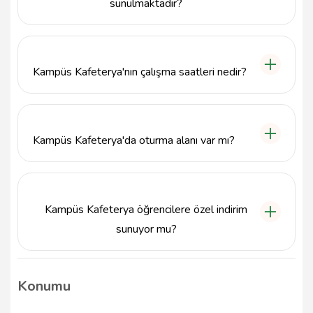
sunulmaktadır?
Kampüs Kafeterya, sıcak ve soğuk içecekler,
atıştırmalıklar ve hafif yiyecekler sunarak rahat bir
mola imkanı sağlamaktadır.
Kampüs Kafeterya'nın çalışma saatleri nedir?
Kampüs Kafeterya'nın çalışma saatleri hakkında
kesin bilgi almak için doğrudan iletişime geçmenizi
öneririz.
Kampüs Kafeterya'da oturma alanı var mı?
Evet, Kampüs Kafeterya, konforlu oturma alanları ile
ziyaretçilerine rahat bir ortam sunmaktadır.
Kampüs Kafeterya öğrencilere özel indirim
sunuyor mu?
Kampüs Kafeterya'nın öğrencilere özel indirimleri
hakkında bilgi almak için doğrudan kafe ile iletişime
Konumu
geçmenizi tavsiye ederiz.