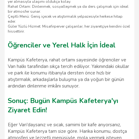
yer almasıyla ulaşımı oldukça kolay.
Rahat Ortam: Dinlenmek, sosyalleşmek ya da ders çalışmak için ideal
bir atmosfer sunar.
Çeşitli Menü: Geniş içecek ve atıştırmalık yelpazesiyle herkese hitap
eder.
Güler Yüzlü Hizmet: Misafirperver çalışanlar, her ziyaretçiye kendini özel
hissettirir.
Öğrenciler ve Yerel Halk İçin İdeal
Kampüs Kafeterya, rahat ortamı sayesinde öğrenciler ve
Van halkı tarafından sıkça tercih ediliyor. Yakınındaki okullar
ve park ile konumu itibarıyla dersten önce hızlı bir
atıştırmalık, arkadaşlarla buluşma ya da yoğun bir günün
ardından dinlenme imkânı sunuyor.
Sonuç: Bugün Kampüs Kafeterya'yı
Ziyaret Edin!
Eğer Van'daysanız ve sıcak, samimi bir kafe arıyorsanız,
Kampüs Kafeterya tam size göre. Harika konumu, dostça
atmosferi ve lezzetli menüsüyle, mola vermek isteyen