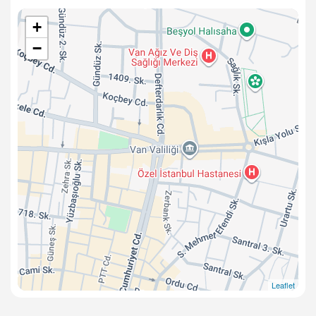
+
−
Leaflet