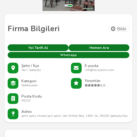
Firma Bilgileri
Bildir
Yol Tarifi Al
Hemen Ara
Whatsapp
Şehir / İlçe
E-posta
Van / İpekyolu
info@tavsiyemiz.com
Yorumlar
Kategori
0.0
Kafeteryalar
Posta Kodu
65210
Adres
şehit polis Ahmet çam parki, Vali Mithat Bey, 1409. Sk., 65130 İpekyolu/Van