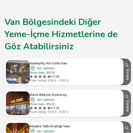
Van Bölgesindeki Diğer
Yeme-İçme Hizmetlerine de
Göz Atabilirsiniz
Kadayıfçı Ali Usta Van
Van, İpekyolu
İncele
Posta Kodu: 65210
0.0 (0)
Fiyat Aralığı: 0,00 ₺ - 0,00 ₺
Gece Bekcisi Kokoreç
Van, İpekyolu
İncele
Posta Kodu: 65210
0.0 (0)
Fiyat Aralığı: 0,00 ₺ - 0,00 ₺
Mualla Tatlı Krallığı Van
Van, İpekyolu