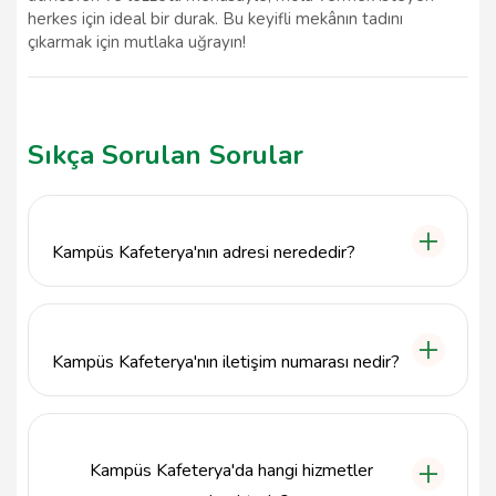
herkes için ideal bir durak. Bu keyifli mekânın tadını
çıkarmak için mutlaka uğrayın!
Sıkça Sorulan Sorular
Kampüs Kafeterya'nın adresi nerededir?
Kampüs Kafeterya, Van'ın İpekyolu ilçesinde, Şehit
Polis Ahmet Çam Parkı'nın yakınında, 1409. Sokak'ta
yer almaktadır.
Kampüs Kafeterya'nın iletişim numarası nedir?
Kampüs Kafeterya ile iletişime geçmek için
4522332121 numaralı telefonu arayabilirsiniz.
Kampüs Kafeterya'da hangi hizmetler