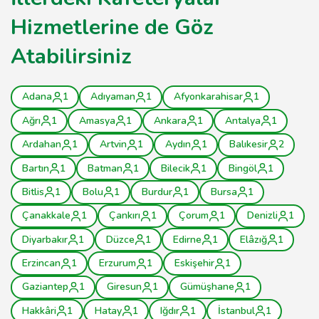
Hizmetlerine de Göz
Atabilirsiniz
Adana
1
Adıyaman
1
Afyonkarahisar
1
Ağrı
1
Amasya
1
Ankara
1
Antalya
1
Ardahan
1
Artvin
1
Aydın
1
Balıkesir
2
Bartın
1
Batman
1
Bilecik
1
Bingöl
1
Bitlis
1
Bolu
1
Burdur
1
Bursa
1
Çanakkale
1
Çankırı
1
Çorum
1
Denizli
1
Diyarbakır
1
Düzce
1
Edirne
1
Elâzığ
1
Erzincan
1
Erzurum
1
Eskişehir
1
Gaziantep
1
Giresun
1
Gümüşhane
1
Hakkâri
1
Hatay
1
Iğdır
1
İstanbul
1