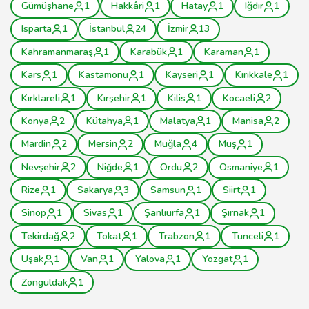
Gümüşhane
1
Hakkâri
1
Hatay
1
Iğdır
1
Isparta
1
İstanbul
24
İzmir
13
Kahramanmaraş
1
Karabük
1
Karaman
1
Kars
1
Kastamonu
1
Kayseri
1
Kırıkkale
1
Kırklareli
1
Kırşehir
1
Kilis
1
Kocaeli
2
Konya
2
Kütahya
1
Malatya
1
Manisa
2
Mardin
2
Mersin
2
Muğla
4
Muş
1
Nevşehir
2
Niğde
1
Ordu
2
Osmaniye
1
Rize
1
Sakarya
3
Samsun
1
Siirt
1
Sinop
1
Sivas
1
Şanlıurfa
1
Şırnak
1
Tekirdağ
2
Tokat
1
Trabzon
1
Tunceli
1
Uşak
1
Van
1
Yalova
1
Yozgat
1
Zonguldak
1