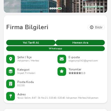
Firma Bilgileri
Bildir
Yol Tarifi Al
Hemen Ara
Whatsapp
Şehir / İlçe
E-posta
Adıyaman / Merkez
ozgezynp342@gmail.com
Yorumlar
Kategori
0.0
İnşaat Firmaları
Posta Kodu
02230
Adres
Yavuz Selim, 847. Sk No:21, 02040, 02040 Adıyaman Merkez/Adıyaman