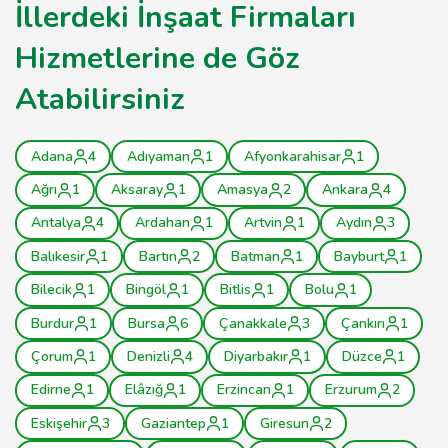
İllerdeki İnşaat Firmaları
Hizmetlerine de Göz
Atabilirsiniz
Adana
4
Adıyaman
1
Afyonkarahisar
1
Ağrı
1
Aksaray
1
Amasya
2
Ankara
4
Antalya
4
Ardahan
1
Artvin
1
Aydın
3
Balıkesir
1
Bartın
2
Batman
1
Bayburt
1
Bilecik
1
Bingöl
1
Bitlis
1
Bolu
1
Burdur
1
Bursa
6
Çanakkale
3
Çankırı
1
Çorum
1
Denizli
4
Diyarbakır
1
Düzce
1
Edirne
1
Elâzığ
1
Erzincan
1
Erzurum
2
Eskişehir
3
Gaziantep
1
Giresun
2