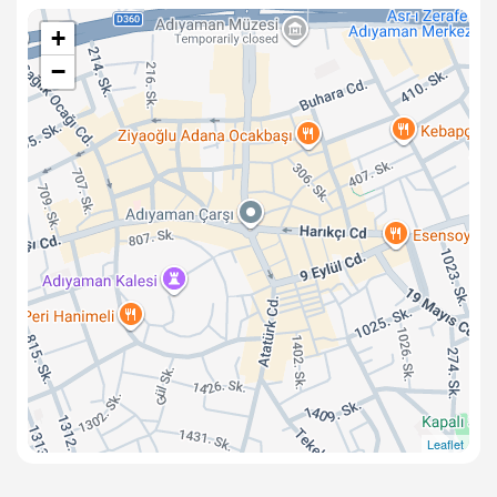
+
−
Leaflet