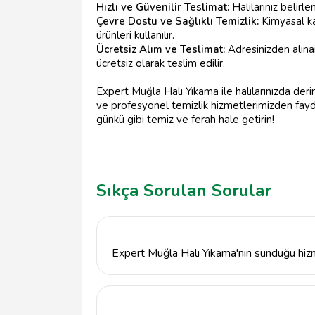
Hızlı ve Güvenilir Teslimat:
Halılarınız belirle
Çevre Dostu ve Sağlıklı Temizlik:
Kimyasal ka
ürünleri kullanılır.
Ücretsiz Alım ve Teslimat:
Adresinizden alınan
ücretsiz olarak teslim edilir.
Expert Muğla Halı Yıkama ile halılarınızda derin
ve profesyonel temizlik hizmetlerimizden faydala
günkü gibi temiz ve ferah hale getirin!
Sıkça Sorulan Sorular
Expert Muğla Halı Yıkama'nın sunduğu hizm
Expert Muğla Halı Yıkama, ev ve ofis halılar
etme ve halı bakım hizmetleri sunmaktadır.