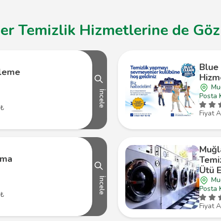
r Temizlik Hizmetlerine de Göz 
Blue 
zleme
Hizme
Mu
İncele
Posta 
 ₺
Fiyat A
Muğl
ama
Temi
Ütü E
Mu
İncele
Posta 
 ₺
Fiyat A