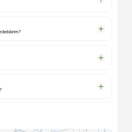
una ve kirlenme durumuna bağlı olarak genellikle 1-2
edebilirim?
1 448 43 48 numaralı telefondan bizi arayabilir veya
erebilirsiniz.
ilik ve doğal liflerden yapılmış her türlü halıyı
?
e temizlik ihtiyacına göre değişiklik göstermektedir.