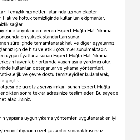
lar:
Temizlik hizmetleri, alanında uzman ekipler
r. Halı ve koltuk temizliğinde kullanılan ekipmanlar,
lik sağlar.
yetine büyük önem veren Expert Muğla Halı Yıkama,
n konusunda en yüksek standartları sunar.
lenen süre içinde tamamlanarak halı ve diğer eşyalarınız
çlarınız için de hızlı ve etkili çözümler sunulmaktadır.
i en uygun fiyatlarla sunan Expert Muğla Halı Yıkama,
rkesin hijyenik bir ortamda yaşamasına yardımcı olur.
erinde kullanılan deterjanlar ve yıkama yöntemleri,
. Anti-alerjik ve çevre dostu temizleyiciler kullanılarak,
e geçilir.
lgesinde ücretsiz servis imkanı sunan Expert Muğla
izlendikten sonra tekrar adresinize teslim eder. Bu sayede
t alabilirsiniz.
nın yapısına uygun yıkama yöntemleri uygulanarak en iyi
terinin ihtiyacına özel çözümler sunarak kusursuz