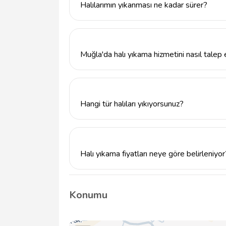
Halılarımın yıkanması ne kadar sürer?
Halılarınızın yıkanma süresi, halının boyut
gün içinde tamamlanmaktadır.
Muğla'da halı yıkama hizmetini nasıl talep 
Muğla'da halı yıkama hizmeti almak için 54
info@tavsiyemiz.com adresine e-posta gönd
Hangi tür halıları yıkıyorsunuz?
Expert Muğla Halı Yıkama, yün, polyester, akr
güvenle yıkamaktadır.
Halı yıkama fiyatları neye göre belirleniyor
Halı yıkama fiyatları, halının boyutu, türü v
Detaylı bilgi için iletişime geçebilirsiniz.
Konumu