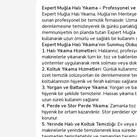
Expert Muğla Halı Yıkama – Profesyonel ve 
Expert Muğla Halı Yıkama, Muğla’nın Menteşe bö
sunan profesyonel bir temizlik firmasıdır. Uzman
derinlemesine temizleyerek ilk günkü parlaklığ
memnuniyetini ön planda tutan Expert Muğla Ha
kullanarak uzun ömürlü ve sağlıklı bir kullanım 
Expert Muğla Halı Yıkama’nın Sunmuş Oldu
1. Halı Yıkama Hizmetleri:
Halılarınız, profes
makinelerle yıkanarak tüm kir, toz ve bakterile
yöntemler uygulanarak renk solması veya dokuya
2. Koltuk Yıkama Hizmetleri:
Günlük kullanımda
özel temizlik solüsyonları ile derinlemesine te
koltuklarınızın hijyenik ve ferah kalması sağlanır
3. Yorgan ve Battaniye Yıkama:
Yorgan ve batt
hijyenik bir şekilde temizlenir. Hassas yıkama
uzun süreli kullanım sağlanır.
4. Perde ve Stor Perde Yıkama:
Zamanla toz v
hijyenik bir ortam kazandırılır. Stor perdeler i
korunur.
5. Yerinde Halı ve Koltuk Temizliği:
Ev veya i
makinelerle yerinde temizlenerek kısa sürede hij
taşımadan temizletebilir ve zamandan tasarruf 