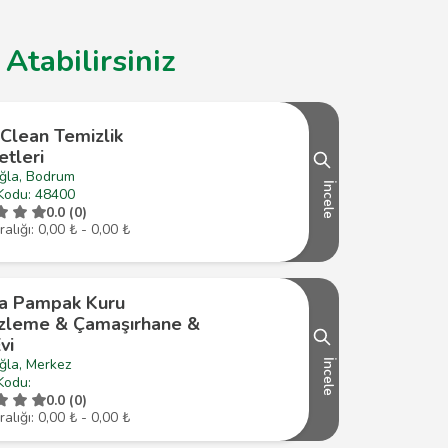
Atabilirsiniz
Clean Temizlik
tleri
ğla, Bodrum
İncele
Kodu: 48400
0.0 (0)
ralığı: 0,00 ₺ - 0,00 ₺
a Pampak Kuru
zleme & Çamaşırhane &
vi
ğla, Merkez
İncele
Kodu:
0.0 (0)
ralığı: 0,00 ₺ - 0,00 ₺