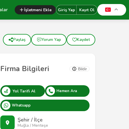
alar
İşletmeni Ekle
Giriş Yap
Kayıt Ol
Paylaş
Yorum Yap
Kaydet
Firma Bilgileri
Bildir
Yol Tarifi Al
Hemen Ara
Whatsapp
Şehir / İlçe
Muğla / Menteşe