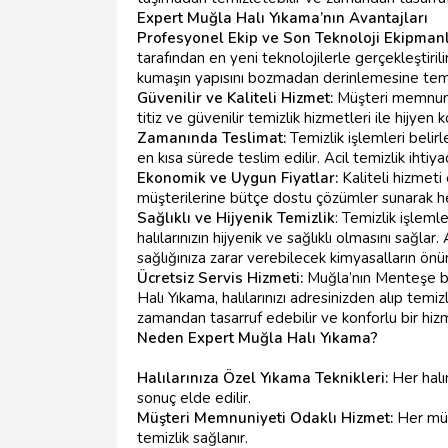
Expert Muğla Halı Yıkama’nın Avantajları
Profesyonel Ekip ve Son Teknoloji Ekipman
tarafından en yeni teknolojilerle gerçekleştirili
kumaşın yapısını bozmadan derinlemesine temiz
Güvenilir ve Kaliteli Hizmet:
Müşteri memnuni
titiz ve güvenilir temizlik hizmetleri ile hijye
Zamanında Teslimat:
Temizlik işlemleri belir
en kısa sürede teslim edilir. Acil temizlik ihtiya
Ekonomik ve Uygun Fiyatlar:
Kaliteli hizmet
müşterilerine bütçe dostu çözümler sunarak he
Sağlıklı ve Hijyenik Temizlik
: Temizlik işleml
halılarınızın hijyenik ve sağlıklı olmasını sağlar
sağlığınıza zarar verebilecek kimyasalların önün
Ücretsiz Servis Hizmeti:
Muğla’nın Menteşe bö
Halı Yıkama, halılarınızı adresinizden alıp tem
zamandan tasarruf edebilir ve konforlu bir hizme
Neden Expert Muğla Halı Yıkama?
Halılarınıza Özel Yıkama Teknikleri:
Her halı
sonuç elde edilir.
Müşteri Memnuniyeti Odaklı Hizmet:
Her müş
temizlik sağlanır.