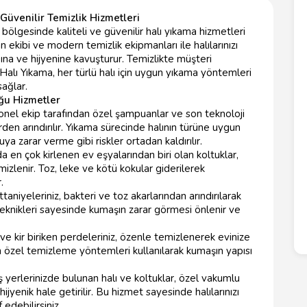
Güvenilir Temizlik Hizmetleri
lgesinde kaliteli ve güvenilir halı yıkama hizmetleri
 ekibi ve modern temizlik ekipmanları ile halılarınızı
ına ve hijyenine kavuşturur. Temizlikte müşteri
lı Yıkama, her türlü halı için uygun yıkama yöntemleri
sağlar.
ğu Hizmetler
yonel ekip tarafından özel şampuanlar ve son teknoloji
rden arındırılır. Yıkama sürecinde halının türüne uygun
 zarar verme gibi riskler ortadan kaldırılır.
 en çok kirlenen ev eşyalarından biri olan koltuklar,
mizlenir. Toz, leke ve kötü kokular giderilerek
.
aniyeleriniz, bakteri ve toz akarlarından arındırılarak
 teknikleri sayesinde kumaşın zarar görmesi önlenir ve
e kir biriken perdeleriniz, özenle temizlenerek evinize
çin özel temizleme yöntemleri kullanılarak kumaşın yapısı
ş yerlerinizde bulunan halı ve koltuklar, özel vakumlu
yenik hale getirilir. Bu hizmet sayesinde halılarınızı
edebilirsiniz.