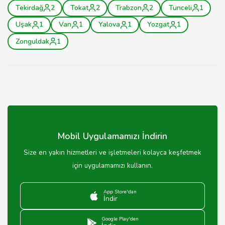
Tekirdağ
2
Tokat
2
Trabzon
2
Tunceli
1
Uşak
1
Van
1
Yalova
1
Yozgat
1
Zonguldak
1
Mobil Uygulamamızı İndirin
Size en yakın hizmetleri ve işletmeleri kolayca keşfetmek
için uygulamamızı kullanın.
App Store'dan
İndir
Google Play'den