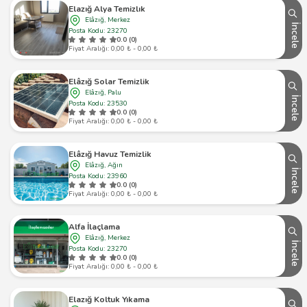
Elazığ Alya Temizlık
Elâzığ, Merkez
İncele
Posta Kodu: 23270
0.0 (0)
Fiyat Aralığı: 0,00 ₺ - 0,00 ₺
Elâzığ Solar Temizlik
Elâzığ, Palu
İncele
Posta Kodu: 23530
0.0 (0)
Fiyat Aralığı: 0,00 ₺ - 0,00 ₺
Elâzığ Havuz Temizlik
Elâzığ, Ağın
İncele
Posta Kodu: 23960
0.0 (0)
Fiyat Aralığı: 0,00 ₺ - 0,00 ₺
Alfa İlaçlama
Elâzığ, Merkez
İncele
Posta Kodu: 23270
0.0 (0)
Fiyat Aralığı: 0,00 ₺ - 0,00 ₺
Elazığ Koltuk Yıkama