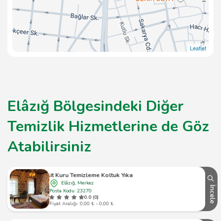
Leaflet
Elâzığ Bölgesindeki Diğer
Temizlik Hizmetlerine de Göz
Atabilirsiniz
Elit Kuru Temizleme Koltuk Yıkama
Elâzığ, Merkez
İncele
Posta Kodu: 23270
0.0 (0)
Fiyat Aralığı: 0,00 ₺ - 0,00 ₺