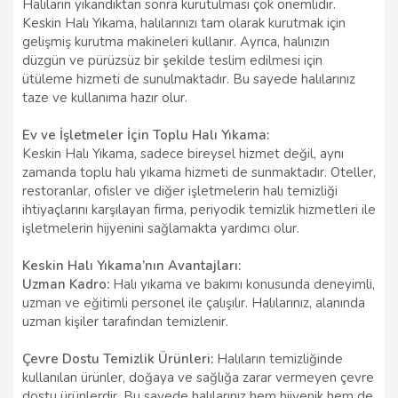
Halıların yıkandıktan sonra kurutulması çok önemlidir.
Keskin Halı Yıkama, halılarınızı tam olarak kurutmak için
gelişmiş kurutma makineleri kullanır. Ayrıca, halınızın
düzgün ve pürüzsüz bir şekilde teslim edilmesi için
ütüleme hizmeti de sunulmaktadır. Bu sayede halılarınız
taze ve kullanıma hazır olur.
Ev ve İşletmeler İçin Toplu Halı Yıkama:
Keskin Halı Yıkama, sadece bireysel hizmet değil, aynı
zamanda toplu halı yıkama hizmeti de sunmaktadır. Oteller,
restoranlar, ofisler ve diğer işletmelerin halı temizliği
ihtiyaçlarını karşılayan firma, periyodik temizlik hizmetleri ile
işletmelerin hijyenini sağlamakta yardımcı olur.
Keskin Halı Yıkama’nın Avantajları:
Uzman Kadro:
Halı yıkama ve bakımı konusunda deneyimli,
uzman ve eğitimli personel ile çalışılır. Halılarınız, alanında
uzman kişiler tarafından temizlenir.
Çevre Dostu Temizlik Ürünleri:
Halıların temizliğinde
kullanılan ürünler, doğaya ve sağlığa zarar vermeyen çevre
dostu ürünlerdir. Bu sayede halılarınız hem hijyenik hem de