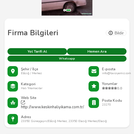
Firma Bilgileri
Bildir
Yol Tarifi Al
Hemen Ara
Whatsapp
Şehir / İlçe
E-posta
Elâzığ / Merkez
info@tavsiyemiz.com
Yorumlar
Kategori
0.0
Halı Yıkamacılar
Web Site
Posta Kodu
23270
http://www.keskinhaliyikama.com.tr/
Adres
23350 Güneyçayırı/Elâzığ Merkez, 23350 Elazığ Merkez/Elazığ