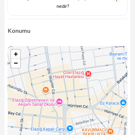
nedir?
Elazığ Keskin Halı Yıkama, hafta içi her gün 09:00 -
18:00 saatleri arasında hizmet vermektedir. Hafta
Konumu
sonları ise randevu ile çalışmaktayız.
+
−