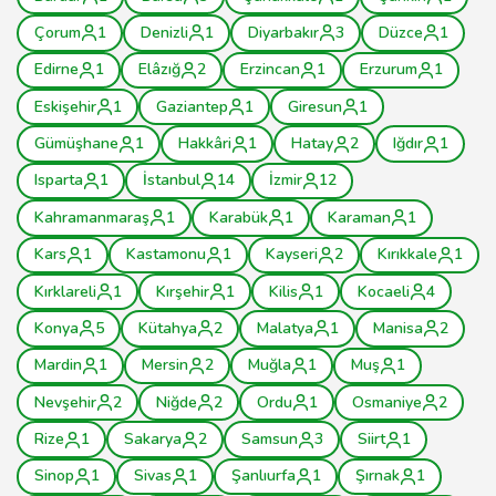
Çorum
1
Denizli
1
Diyarbakır
3
Düzce
1
Edirne
1
Elâzığ
2
Erzincan
1
Erzurum
1
Eskişehir
1
Gaziantep
1
Giresun
1
Gümüşhane
1
Hakkâri
1
Hatay
2
Iğdır
1
Isparta
1
İstanbul
14
İzmir
12
Kahramanmaraş
1
Karabük
1
Karaman
1
Kars
1
Kastamonu
1
Kayseri
2
Kırıkkale
1
Kırklareli
1
Kırşehir
1
Kilis
1
Kocaeli
4
Konya
5
Kütahya
2
Malatya
1
Manisa
2
Mardin
1
Mersin
2
Muğla
1
Muş
1
Nevşehir
2
Niğde
2
Ordu
1
Osmaniye
2
Rize
1
Sakarya
2
Samsun
3
Siirt
1
Sinop
1
Sivas
1
Şanlıurfa
1
Şırnak
1