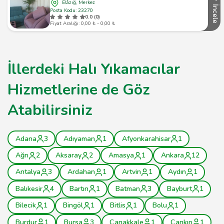
Elâzığ, Merkez
İncele
Posta Kodu: 23270
0.0 (0)
Fiyat Aralığı: 0,00 ₺ - 0,00 ₺
İllerdeki Halı Yıkamacılar
Hizmetlerine de Göz
Atabilirsiniz
Adana
3
Adıyaman
1
Afyonkarahisar
1
Ağrı
2
Aksaray
2
Amasya
1
Ankara
12
Antalya
3
Ardahan
1
Artvin
1
Aydın
1
Balıkesir
4
Bartın
1
Batman
3
Bayburt
1
Bilecik
1
Bingöl
1
Bitlis
1
Bolu
1
Burdur
1
Bursa
3
Çanakkale
1
Çankırı
1