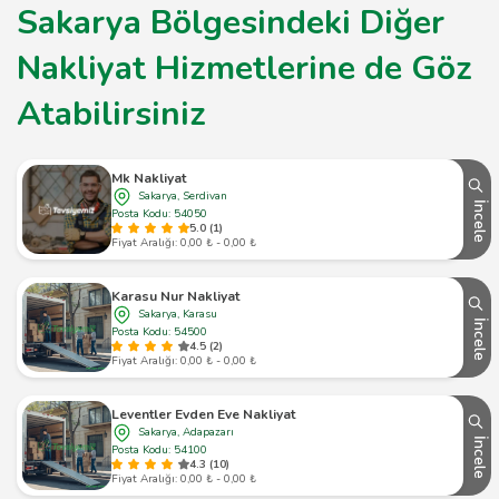
Sakarya Bölgesindeki Diğer
Nakliyat Hizmetlerine de Göz
Atabilirsiniz
Mk Nakliyat
Sakarya, Serdivan
İncele
Posta Kodu: 54050
5.0 (1)
Fiyat Aralığı: 0,00 ₺ - 0,00 ₺
Karasu Nur Nakliyat
Sakarya, Karasu
İncele
Posta Kodu: 54500
4.5 (2)
Fiyat Aralığı: 0,00 ₺ - 0,00 ₺
Leventler Evden Eve Nakliyat
Sakarya, Adapazarı
İncele
Posta Kodu: 54100
4.3 (10)
Fiyat Aralığı: 0,00 ₺ - 0,00 ₺