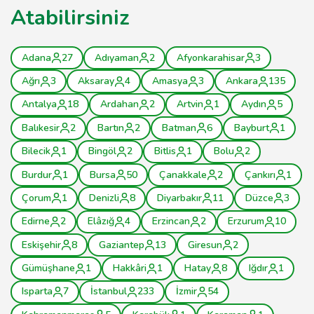
Atabilirsiniz
Adana
27
Adıyaman
2
Afyonkarahisar
3
Ağrı
3
Aksaray
4
Amasya
3
Ankara
135
Antalya
18
Ardahan
2
Artvin
1
Aydın
5
Balıkesir
2
Bartın
2
Batman
6
Bayburt
1
Bilecik
1
Bingöl
2
Bitlis
1
Bolu
2
Burdur
1
Bursa
50
Çanakkale
2
Çankırı
1
Çorum
1
Denizli
8
Diyarbakır
11
Düzce
3
Edirne
2
Elâzığ
4
Erzincan
2
Erzurum
10
Eskişehir
8
Gaziantep
13
Giresun
2
Gümüşhane
1
Hakkâri
1
Hatay
8
Iğdır
1
Isparta
7
İstanbul
233
İzmir
54