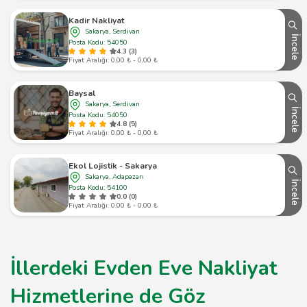
Kadir Nakliyat
Sakarya, Serdivan
İncele
Posta Kodu: 54050
4.3 (3)
Fiyat Aralığı: 0,00 ₺ - 0,00 ₺
Baysal
Sakarya, Serdivan
İncele
Posta Kodu: 54050
4.8 (5)
Fiyat Aralığı: 0,00 ₺ - 0,00 ₺
Ekol Lojistik - Sakarya
Sakarya, Adapazarı
İncele
Posta Kodu: 54100
0.0 (0)
Fiyat Aralığı: 0,00 ₺ - 0,00 ₺
İllerdeki Evden Eve Nakliyat
Hizmetlerine de Göz