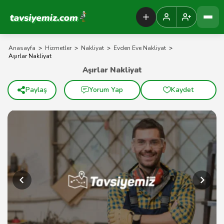
Tavsiyemiz Anasayfa
Anasayfa
>
Hizmetler
>
Nakliyat
>
Evden Eve Nakliyat
>
Aşırlar Nakliyat
Aşırlar Nakliyat
Paylaş
Yorum Yap
Kaydet