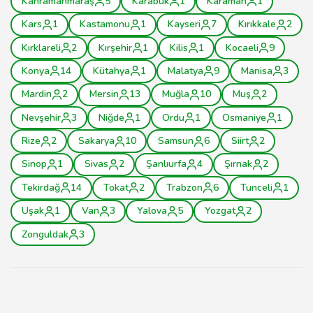
Kahramanmaraş
5
Karabük
1
Karaman
1
Kars
1
Kastamonu
1
Kayseri
7
Kırıkkale
2
Kırklareli
2
Kırşehir
1
Kilis
1
Kocaeli
9
Konya
14
Kütahya
1
Malatya
9
Manisa
3
Mardin
2
Mersin
13
Muğla
10
Muş
2
Nevşehir
3
Niğde
1
Ordu
1
Osmaniye
1
Rize
2
Sakarya
10
Samsun
6
Siirt
2
Sinop
1
Sivas
2
Şanlıurfa
4
Şırnak
2
Tekirdağ
14
Tokat
2
Trabzon
6
Tunceli
1
Uşak
1
Van
3
Yalova
5
Yozgat
2
Zonguldak
3