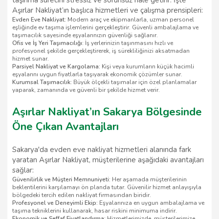
taşınma sürecini stressiz ve sorunsuz hale getirir. İşte
Aşırlar Nakliyat’ın başlıca hizmetleri ve çalışma prensipleri:
Evden Eve Nakliyat:
Modern araç ve ekipmanlarla, uzman personel
eşliğinde ev taşıma işlemlerini gerçekleştirir. Güvenli ambalajlama ve
taşımacılık sayesinde eşyalarınızın güvenliği sağlanır.
Ofis ve İş Yeri Taşımacılığı:
İş yerlerinizin taşınmasını hızlı ve
profesyonel şekilde gerçekleştirerek, iş sürekliliğinizi aksatmadan
hizmet sunar.
Parsiyel Nakliyat ve Kargolama:
Kişi veya kurumların küçük hacimli
eşyalarını uygun fiyatlarla taşıyarak ekonomik çözümler sunar.
Kurumsal Taşımacılık:
Büyük ölçekli taşımalar için özel planlamalar
yaparak, zamanında ve güvenli bir şekilde hizmet verir.
Aşırlar Nakliyat’ın Sakarya Bölgesinde
Öne Çıkan Avantajları
Sakarya'da evden eve nakliyat hizmetleri alanında fark
yaratan Aşırlar Nakliyat, müşterilerine aşağıdaki avantajları
sağlar:
Güvenilirlik ve Müşteri Memnuniyeti:
Her aşamada müşterilerinin
beklentilerini karşılamayı ön planda tutar. Güvenilir hizmet anlayışıyla
bölgedeki tercih edilen nakliyat firmasından biridir.
Profesyonel ve Deneyimli Ekip:
Eşyalarınıza en uygun ambalajlama ve
taşıma tekniklerini kullanarak, hasar riskini minimuma indirir.
Ekonomik ve Şeffaf Fiyatlandırma:
Hizmetlerimizde, müşterilerimize