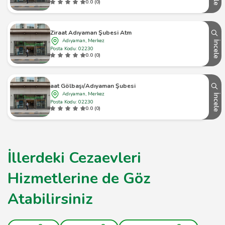
0.0 (0)
Ziraat Adıyaman Şubesi Atm
Adıyaman, Merkez
İncele
Posta Kodu: 02230
0.0 (0)
Ziraat Gölbaşı/Adıyaman Şubesi Atm
Adıyaman, Merkez
İncele
Posta Kodu: 02230
0.0 (0)
İllerdeki Cezaevleri
Hizmetlerine de Göz
Atabilirsiniz