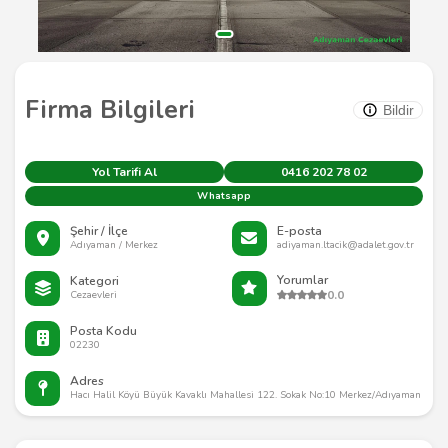
Firma Bilgileri
Bildir
Yol Tarifi Al
0416 202 78 02
Whatsapp
Şehir / İlçe
E-posta
Adıyaman / Merkez
adiyaman.ltacik@adalet.gov.tr
Yorumlar
Kategori
0.0
Cezaevleri
Posta Kodu
02230
Adres
Hacı Halil Köyü Büyük Kavaklı Mahallesi 122. Sokak No:10 Merkez/Adıyaman