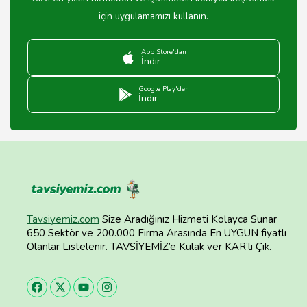
için uygulamamızı kullanın.
App Store'dan
İndir
Google Play'den
İndir
Tavsiyemiz.com
Size Aradığınız Hizmeti Kolayca Sunar
650 Sektör ve 200.000 Firma Arasında En UYGUN fiyatlı
Olanlar Listelenir. TAVSİYEMİZ’e Kulak ver KAR’lı Çık.