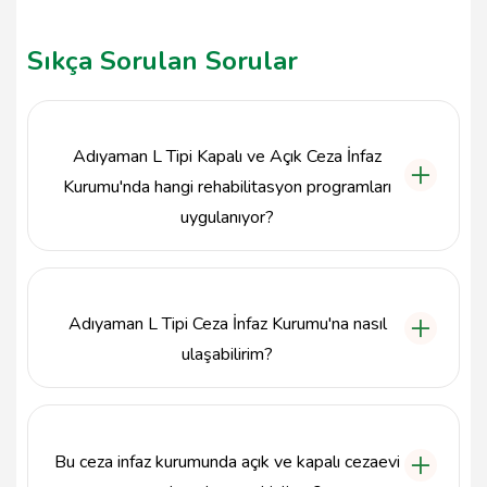
Sıkça Sorulan Sorular
Adıyaman L Tipi Kapalı ve Açık Ceza İnfaz
Kurumu'nda hangi rehabilitasyon programları
uygulanıyor?
Adıyaman L Tipi Kapalı ve Açık Ceza İnfaz Kurumu,
mahkumların topluma kazandırılmasına yönelik çeşitli
rehabilitasyon programları sunmaktadır. Bu
Adıyaman L Tipi Ceza İnfaz Kurumu'na nasıl
programlar arasında mesleki eğitim, psikolojik
destek ve sosyal etkinlikler yer almaktadır.
ulaşabilirim?
Adıyaman L Tipi Kapalı ve Açık Ceza İnfaz Kurumu'na
ulaşmak için telefon numarası 4162027802'dir.
Ayrıca, adresi Hacı Halil Köyü Büyük Kavaklı
Bu ceza infaz kurumunda açık ve kapalı cezaevi
Mahallesi 122. Sokak No:10 Merkez/Adıyaman
olarak belirlenmiştir.