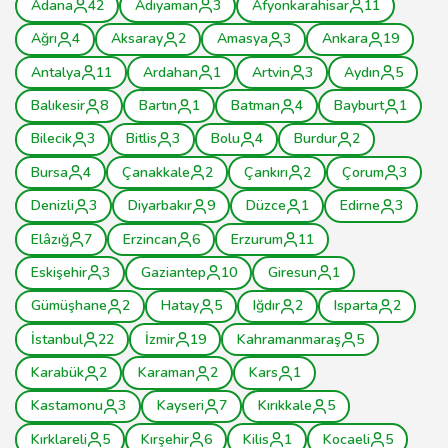
Adana
42
Adıyaman
3
Afyonkarahisar
11
Ağrı
4
Aksaray
2
Amasya
3
Ankara
19
Antalya
11
Ardahan
1
Artvin
3
Aydın
5
Balıkesir
8
Bartın
1
Batman
4
Bayburt
1
Bilecik
3
Bitlis
3
Bolu
4
Burdur
2
Bursa
4
Çanakkale
2
Çankırı
2
Çorum
3
Denizli
3
Diyarbakır
9
Düzce
1
Edirne
3
Elâzığ
7
Erzincan
6
Erzurum
11
Eskişehir
3
Gaziantep
10
Giresun
1
Gümüşhane
2
Hatay
5
Iğdır
2
Isparta
2
İstanbul
22
İzmir
19
Kahramanmaraş
5
Karabük
2
Karaman
2
Kars
1
Kastamonu
3
Kayseri
7
Kırıkkale
5
Kırklareli
5
Kırşehir
6
Kilis
1
Kocaeli
5