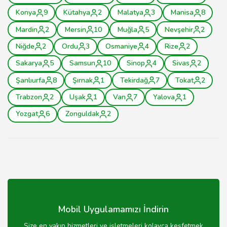
Konya
9
Kütahya
2
Malatya
3
Manisa
8
Mardin
2
Mersin
10
Muğla
5
Nevşehir
2
Niğde
2
Ordu
3
Osmaniye
4
Rize
2
Sakarya
5
Samsun
10
Sinop
4
Sivas
2
Şanlıurfa
8
Şırnak
1
Tekirdağ
7
Tokat
2
Trabzon
2
Uşak
1
Van
7
Yalova
1
Yozgat
6
Zonguldak
2
Mobil Uygulamamızı İndirin
Size en yakın hizmetleri ve işletmeleri kolayca keşfetmek