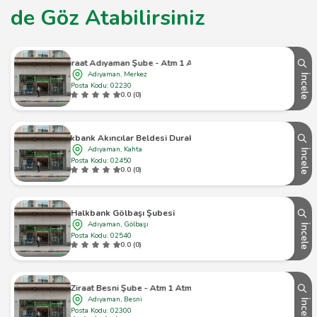
de Göz Atabilirsiniz
Ziraat Adıyaman Şube - Atm 1 Atm
Adıyaman, Merkez
İncele
Posta Kodu: 02230
0.0 (0)
Halkbank Akıncılar Beldesi Durak Köyü
Adıyaman, Kahta
İncele
Posta Kodu: 02450
0.0 (0)
Halkbank Gölbaşı Şubesi
Adıyaman, Gölbaşı
İncele
Posta Kodu: 02540
0.0 (0)
Ziraat Besni Şube - Atm 1 Atm
Adıyaman, Besni
İncele
Posta Kodu: 02300