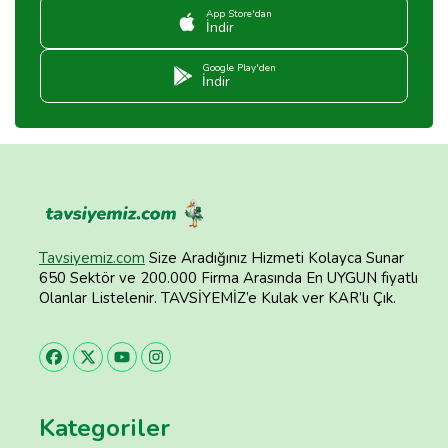
App Store'dan
İndir
Google Play'den
İndir
Tavsiyemiz.com
Size Aradığınız Hizmeti Kolayca Sunar
650 Sektör ve 200.000 Firma Arasında En UYGUN fiyatlı
Olanlar Listelenir. TAVSİYEMİZ’e Kulak ver KAR’lı Çık.
Kategoriler