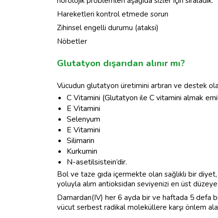
nörolojik problemleri aşağıda sizler için sıraladık:
Hareketleri kontrol etmede sorun
Zihinsel engelli durumu (ataksi)
Nöbetler
Glutatyon dışarıdan alınır mı?
Vücudun glutatyon üretimini artıran ve destek ola
C Vitamini (Glutatyon ile C vitamini almak emil
E Vitamini
Selenyum
E Vitamini
Silimarin
Kurkumin
N-asetilsistein’dir.
Bol ve taze gıda içermekte olan sağlıklı bir diyet
yoluyla alım antioksidan seviyenizi en üst düzeye ç
Damardan(IV) her 6 ayda bir ve haftada 5 defa bu s
vücut serbest radikal moleküllere karşı önlem al