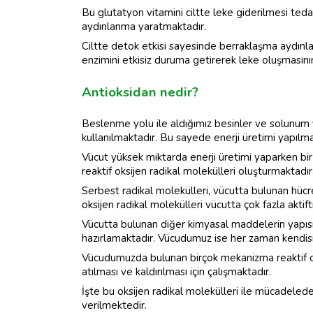
Bu glutatyon vitamini ciltte leke giderilmesi ted
aydınlanma yaratmaktadır.
Ciltte detok etkisi sayesinde berraklaşma aydınla
enzimini etkisiz duruma getirerek leke oluşmasın
Antioksidan nedir?
Beslenme yolu ile aldığımız besinler ve solunum yo
kullanılmaktadır. Bu sayede enerji üretimi yapılma
Vücut yüksek miktarda enerji üretimi yaparken bir
reaktif oksijen radikal molekülleri oluşturmaktadır
Serbest radikal molekülleri, vücutta bulunan hücr
oksijen radikal molekülleri vücutta çok fazla aktifti
Vücutta bulunan diğer kimyasal maddelerin yapısı
hazırlamaktadır. Vücudumuz ise her zaman kendis
Vücudumuzda bulunan birçok mekanizma reaktif oksi
atılması ve kaldırılması için çalışmaktadır.
İşte bu oksijen radikal molekülleri ile mücadeled
verilmektedir.