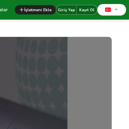
alar
İşletmeni Ekle
Giriş Yap
Kayıt Ol