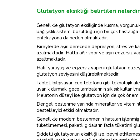
Glutatyon eksikliği belirtileri nelerdir
Genellikle glutatyon eksiliğinde kusma, yorgunluk
bağışıklık sistemi bozulduğu için bir çok hastalığ
enfeksiyona da neden olmaktadır.
Bireylerde aşırı derecede depresyon, stres ve k
azalmaktadır. Hatta ağır spor ve aşırı egzersiz y
azaltmaktadır.
Hafif yürüyüş ve egzersiz yapımı glutatyon düzeyin
glutatyon seviyesini düşürebilmektedir.
Tablet, bilgisayar, cep telefonu gibi teknolojik a
uyanık durmak, gece lambalarının sık sık kullanıl
Melatonin düzeyi ise glutatyon için de çok önem 
Dengeli beslenme yanında mineraller ve vitaminle
destekleyici etkisi olmaktadır.
Genellikle modern beslenmenin hataları işlenmiş 
tüketilmemesi, paketli gıdaların fazla tüketimi gl
Şiddetli glutatyonun eksikliği ise, beyni etkileme