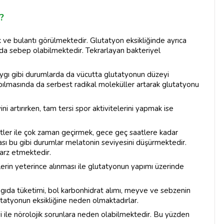
?
 ve bulantı görülmektedir. Glutatyon eksikliğinde ayrıca
a da sebep olabilmektedir. Tekrarlayan bakteriyel
aygı gibi durumlarda da vücutta glutatyonun düzeyi
apılmasında da serbest radikal moleküller artarak glutatyonu
i artırırken, tam tersi spor aktivitelerini yapmak ise
letler ile çok zaman geçirmek, gece geç saatlere kadar
ması bu gibi durumlar melatonin seviyesini düşürmektedir.
arz etmektedir.
rin yeterince alınması ile glutatyonun yapımı üzerinde
gıda tüketimi, bol karbonhidrat alımı, meyve ve sebzenin
utatyonun eksikliğine neden olmaktadırlar.
si ile nörolojik sorunlara neden olabilmektedir. Bu yüzden