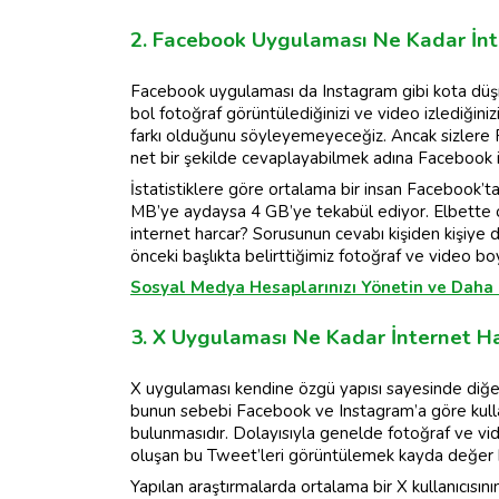
2. Facebook Uygulaması Ne Kadar İnt
Facebook uygulaması da Instagram gibi kota düşm
bol fotoğraf görüntülediğinizi ve video izlediğin
farkı olduğunu söyleyemeyeceğiz. Ancak sizlere
net bir şekilde cevaplayabilmek adına Facebook için
İstatistiklere göre ortalama bir insan Facebook’
MB’ye aydaysa 4 GB’ye tekabül ediyor. Elbette 
internet harcar? Sorusunun cevabı kişiden kişiye 
önceki başlıkta belirttiğimiz fotoğraf ve video boyu
Sosyal Medya Hesaplarınızı Yönetin ve Daha G
3. X Uygulaması Ne Kadar İnternet H
X uygulaması kendine özgü yapısı sayesinde diğe
bunun sebebi Facebook ve Instagram’a göre kulla
bulunmasıdır. Dolayısıyla genelde fotoğraf ve vi
oluşan bu Tweet’leri görüntülemek kayda değer b
Yapılan araştırmalarda ortalama bir X kullanıcısını