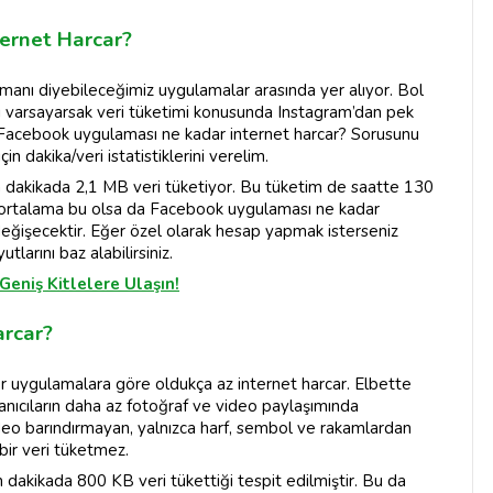
ernet Harcar?
anı diyebileceğimiz uygulamalar arasında yer alıyor. Bol
izi varsayarsak veri tüketimi konusunda Instagram’dan pek
 Facebook uygulaması ne kadar internet harcar? Sorusunu
 dakika/veri istatistiklerini verelim.
ta dakikada 2,1 MB veri tüketiyor. Bu tüketim de saatte 130
ortalama bu olsa da Facebook uygulaması ne kadar
değişecektir. Eğer özel olarak hesap yapmak isterseniz
tlarını baz alabilirsiniz.
eniş Kitlelere Ulaşın!
arcar?
r uygulamalara göre oldukça az internet harcar. Elbette
nıcıların daha az fotoğraf ve video paylaşımında
deo barındırmayan, yalnızca harf, sembol ve rakamlardan
ir veri tüketmez.
n dakikada 800 KB veri tükettiği tespit edilmiştir. Bu da