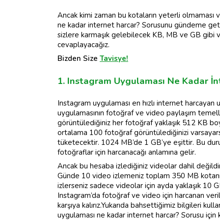
Ancak kimi zaman bu kotaların yeterli olmaması 
ne kadar internet harcar? Sorusunu gündeme getir
sizlere karmaşık gelebilecek KB, MB ve GB gibi ver
cevaplayacağız.
Bizden Size
Tavisye!
1. Instagram Uygulaması Ne Kadar İn
Instagram uygulaması en hızlı internet harcayan 
uygulamasının fotoğraf ve video paylaşım temelli
görüntülediğiniz her fotoğraf yaklaşık 512 KB bo
ortalama 100 fotoğraf görüntülediğinizi varsayars
tüketecektir. 1024 MB’de 1 GB’ye eşittir. Bu dur
fotoğraflar için harcanacağı anlamına gelir.
Ancak bu hesaba izlediğiniz videolar dahil değil
Günde 10 video izlemeniz toplam 350 MB kotanızı
izlerseniz sadece videolar için ayda yaklaşık 10 GB
Instagram’da fotoğraf ve video için harcanan veril
karşıya kalırız.Yukarıda bahsettiğimiz bilgileri kul
uygulaması ne kadar internet harcar? Sorusu için ke