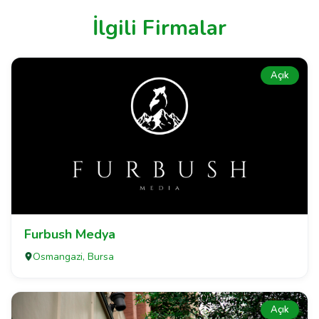
İlgili Firmalar
Açık
Furbush Medya
Osmangazi, Bursa
Açık