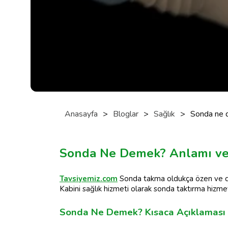
Anasayfa
>
Bloglar
>
Sağlık
>
Sonda ne 
Sonda Ne Demek? Anlamı ve 
Tavsiyemiz.com
Sonda takma oldukça özen ve dik
Kabini sağlık hizmeti olarak sonda taktırma hizme
Sonda Ne Demek? Kısaca Açıklaması