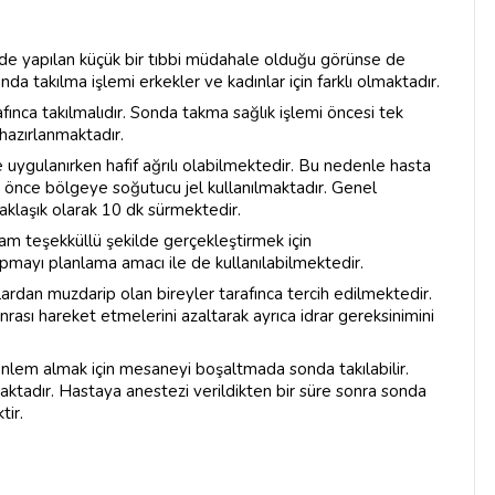
nde yapılan küçük bir tıbbi müdahale olduğu görünse de
da takılma işlemi erkekler ve kadınlar için farklı olmaktadır.
nca takılmalıdır. Sonda takma sağlık işlemi öncesi tek
hazırlanmaktadır.
uygulanırken hafif ağrılı olabilmektedir. Bu nedenle hasta
n önce bölgeye soğutucu jel kullanılmaktadır. Genel
laşık olarak 10 dk sürmektedir.
 tam teşekküllü şekilde gerçekleştirmek için
mayı planlama amacı ile de kullanılabilmektedir.
ardan muzdarip olan bireyler tarafınca tercih edilmektedir.
rası hareket etmelerini azaltarak ayrıca idrar gereksinimini
önlem almak için mesaneyi boşaltmada sonda takılabilir.
aktadır. Hastaya anestezi verildikten bir süre sonra sonda
tir.