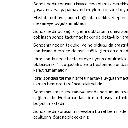
Sonda nedir sorusunu kısaca cevaplamak gerekirse, i
yaşayan veya yapamayan bireylere bir süre boyun
Hastaların ihtiyaçlarına bağlı olan farklı sebepler
mesaneye uygulanmaktadır.
Sonda nedir bu sağlık işlemi doktorların onayı son
çok insan sonda taktırmak hakkında detaylı bir ara
Sondanın neden takıldığı ve ne olduğu da araştırıl
sondasına benzese de aynı sağlık işlemleri olmadığ
İdrar sonda nedir hasta bireye uygun görülmekte
olabilirsiniz. Nazogastrik sonda beslenme sondasıdı
karıştırılmamalıdır.
İdrar sondası takma hizmeti hastaya uygulanmakta
uzman hemşire tarafınca takılmalıdır.
Sondanın amacı, mesaneye sonda hortumunun yerl
sağlamaktır. Hortumundan idrar torbasına aktarıl
boşaltılmaktadır.
Sonda nedir sorusunun cevabını bu rehberimizde 
çeşitlerini öğrenebileceksiniz.