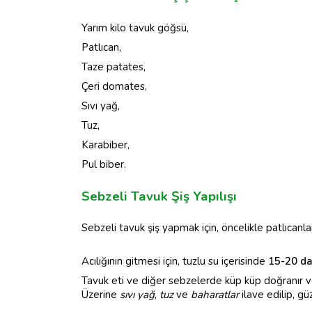
Yarım kilo tavuk göğsü,
Patlıcan,
Taze patates,
Çeri domates,
Sıvı yağ,
Tuz,
Karabiber,
Pul biber.
Sebzeli Tavuk Şiş Yapılışı
Sebzeli tavuk şiş yapmak için, öncelikle patlıcanlar
Acılığının gitmesi için, tuzlu su içerisinde
15-20 da
Tavuk eti ve diğer sebzelerde küp küp doğranır ve pa
Üzerine
sıvı yağ
,
tuz
ve
baharatlar
ilave edilip, g