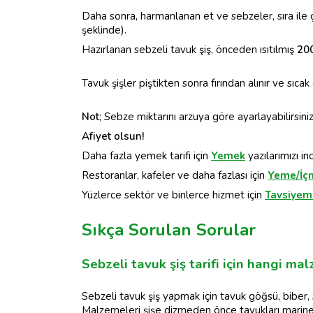
Daha sonra, harmanlanan et ve sebzeler, sıra ile çöp
şeklinde).
Hazırlanan sebzeli tavuk şiş, önceden ısıtılmış
20
Tavuk şişler piştikten sonra fırından alınır ve sıcak 
Not
; Sebze miktarını arzuya göre ayarlayabilirsiniz
Afiyet olsun!
Daha fazla yemek tarifi için
Yemek
yazılarımızı in
Restoranlar, kafeler ve daha fazlası için
Yeme/İç
Yüzlerce sektör ve binlerce hizmet için
Tavsiyemi
Sıkça Sorulan Sorular
Sebzeli tavuk şiş tarifi için hangi ma
Sebzeli tavuk şiş yapmak için tavuk göğsü, biber, 
Malzemeleri şişe dizmeden önce tavukları marine e