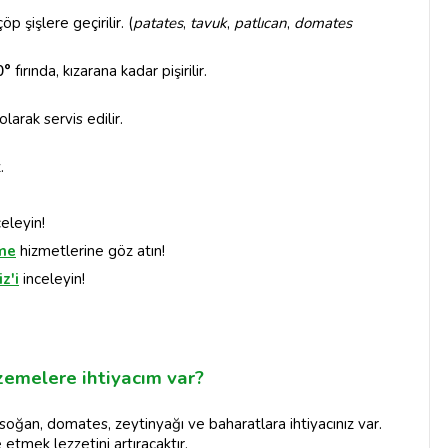
 şişlere geçirilir. (
patates
,
tavuk
,
patlıcan
,
domates
0°
fırında, kızarana kadar pişirilir.
olarak servis edilir.
.
celeyin!
me
hizmetlerine göz atın!
z'i
inceleyin!
lzemelere ihtiyacım var?
soğan, domates, zeytinyağı ve baharatlara ihtiyacınız var.
tmek lezzetini artıracaktır.