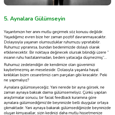
5. Aynalara Gülümseyin
Yaşantımızın her anını mutlu geçirmek söz konusu değildir.
Yaşadığımız evren bize her zaman pozitif davranmayacaktır.
Dolayısıyla yaşanan olumsuzluklar ruhumuzu yıpratabilir.
Ruhumuz yıpranırsa, bundan bedenimizde dolaylı olarak
etkilenecektir. Bir noktaya değinecek olursak bilindiği üzere “
insanın ruhu hastalanmadan, bedeni yatacağa düşmezmiş”…
Ruhumuz zedelendiğin de kendimize olan güvenimizi
kaybetmezmiş an meselesidir. Dolasıyla yaşanıla hayal
kırıklıkları bizim cesaretimizi cam parçaları gibi kıracaktır. Peki
ne yapmalıyız?
Aynalara gülümseyeceğiz. Yani nerede bir ayna görsek, ne
zaman aynaya baksak daima gülümsemeliyiz. Çünkü yapılan
araştırmalar sonucu, bir facial feedback kuramına göre
aynalara gülümsediğimiz’de beyninizde belli duygular ortaya
çıkmaktadır. Yani aynaya bakarak gülümsediğinizde beyninizde
oluşan kimyasallar, sizin kedinizi daha mutlu hissetmenize