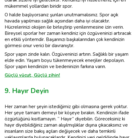
olarak sizlere iyi gelecektir. Kendinizi iyi hissetmeniz için en
mükemmel yollardan biridir spor.
O halde başlıyorsanız şunları unutmamalısınız. Spor açık
havada yapılması sağlık açısından daha iyi olacaktır.
Hücrelerinizi oksijen ile birleştirip yenilenmesine izin verin.
Bireysel sporlar her zaman kendiniz için özgüveninizi artıracak
en etkili yöntemdir. Başarınızı başkalarından çok kendinizin
görmesi onur verici bir davranıştır.
Spor yapın zinde kalın. Özgüveninizi artırın. Sağlıklı bir yaşam
elde edin. Yaşam boyu tükenmeyecek enerjiler depolayın.
Spor yapın kendinizin ve bedeninizin farkına varın.
Güçlü vücut, Güçlü zihin!
9. Hayır Deyin
Her zaman her şeyin istediğimiz gibi olmasına gerek yoktur.
Her şeye tamam demeyi bir köşeye bırakın. Kendinizin ifade
özgürlüğünü kısıtlamayın. “ Hayır” diyebilin. Göreceksiniz ki
hayır diyebildiğiniz zaman alışılmışlıklar dışına çıkacaksınız ve
insanların size bakış açıları değişecek ve daha temkinli
yaklaşımlarda bulunacaklardır. Kendinizi yeri geldiğinde hayır