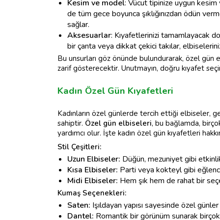
Kesim ve model
: Vücut tipinize uygun kesi
de tüm gece boyunca şıklığınızdan ödün verme
sağlar.
Aksesuarlar
: Kıyafetlerinizi tamamlayacak do
bir çanta veya dikkat çekici takılar, elbiselerini
Bu unsurları göz önünde bulundurarak, özel gün el
zarif gösterecektir. Unutmayın, doğru kıyafet seçim
Kadın Özel Gün Kıyafetleri
Kadınların özel günlerde tercih ettiği elbiseler, g
sahiptir.
Özel gün elbiseleri
, bu bağlamda, birçok
yardımcı olur. İşte kadın özel gün kıyafetleri hak
Stil Çeşitleri:
Uzun Elbiseler:
Düğün, mezuniyet gibi etkinlikl
Kısa Elbiseler:
Parti veya kokteyl gibi eğlencel
Midi Elbiseler:
Hem şık hem de rahat bir seçene
Kumaş Seçenekleri:
Saten:
Işıldayan yapısı sayesinde özel günler i
Dantel:
Romantik bir görünüm sunarak birçok k