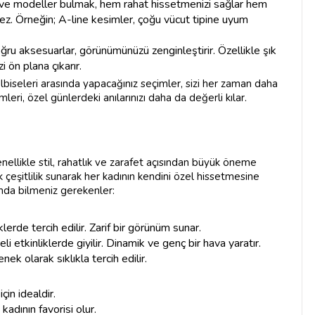
m ve modeller bulmak, hem rahat hissetmenizi sağlar hem
z. Örneğin; A-line kesimler, çoğu vücut tipine uyum
ğru aksesuarlar, görünümünüzü zenginleştirir. Özellikle şık
zi ön plana çıkarır.
biseleri arasında yapacağınız seçimler, sizi her zaman daha
leri, özel günlerdeki anılarınızı daha da değerli kılar.
enellikle stil, rahatlık ve zarafet açısından büyük öneme
 çeşitlilik sunarak her kadının kendini özel hissetmesine
kında bilmeniz gerekenler:
erde tercih edilir. Zarif bir görünüm sunar.
i etkinliklerde giyilir. Dinamik ve genç bir hava yaratır.
k olarak sıklıkla tercih edilir.
çin idealdir.
adının favorisi olur.