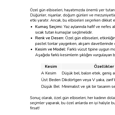
Özel gün elbiseleri, hayatımızda önemli yer tutan e
Düğünler, nişanlar, doğum günleri ve mezuniyetler
etki yaratır. Ancak, bu elbiseleri seçerken dikkat
Kumaş Seçimi:
Yaz aylarında hafif ve nefes al
sıcak tutan kumaşlar seçilmelidir.
Renk ve Desen:
Özel gün elbiseleri, etkinliğ
pastel tonlar yaygınken, akşam davetlerinde da
Kesim ve Model:
Farklı vücut tipine uygun mo
Aşağıda farklı kesimlerin şıklığını vurgulayan bi
Kesim
Özellikler
A Kesim
Düşük bel, balon etek, geniş a
Üst Beden
Dikdörtgen veya V yaka, zarif 
Düşük Bel
Minimalist ve şık bir tasarım s
Sonuç olarak, özel gün elbiseleri, her kadının d
seçimler yaparak, bu özel anlarda en iyi haliyle 
fırsat!