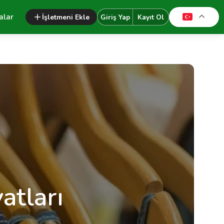
alar
İşletmeni Ekle
Giriş Yap
Kayıt Ol
atları