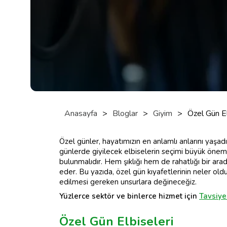
Anasayfa
>
Bloglar
>
Giyim
>
Özel Gün El
Özel günler, hayatımızın en anlamlı anlarını yaşad
günlerde giyilecek elbiselerin seçimi büyük önem 
bulunmalıdır. Hem şıklığı hem de rahatlığı bir arad
eder. Bu yazıda, özel gün kıyafetlerinin neler old
edilmesi gereken unsurlara değineceğiz.
Yüzlerce sektör ve binlerce hizmet için
Tavsiye
Özel Gün Elbiseleri