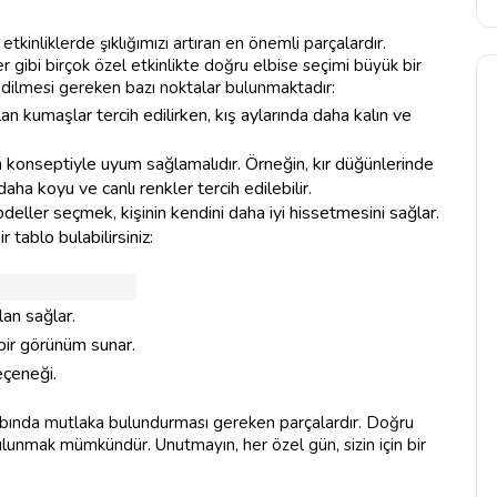
tkinliklerde şıklığımızı artıran en önemli parçalardır.
 gibi birçok özel etkinlikte doğru elbise seçimi büyük bir
 edilmesi gereken bazı noktalar bulunmaktadır:
an kumaşlar tercih edilirken, kış aylarında daha kalın ve
in konseptiyle uyum sağlamalıdır. Örneğin, kır düğünlerinde
ha koyu ve canlı renkler tercih edilebilir.
deller seçmek, kişinin kendini daha iyi hissetmesini sağlar.
r tablo bulabilirsiniz:
lan sağlar.
bir görünüm sunar.
eçeneği.
olabında mutlaka bulundurması gereken parçalardır. Doğru
bulunmak mümkündür. Unutmayın, her özel gün, sizin için bir