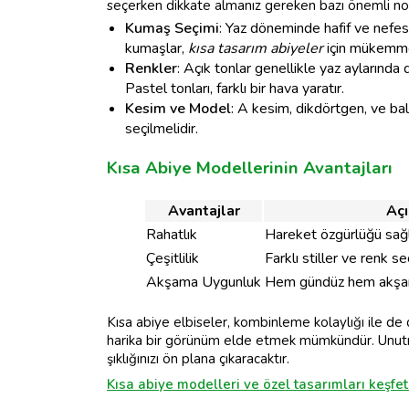
seçerken dikkate almanız gereken bazı önemli nok
Kumaş Seçimi
: Yaz döneminde hafif ve nefes
kumaşlar,
kısa tasarım abiyeler
için mükemme
Renkler
: Açık tonlar genellikle yaz aylarında da
Pastel tonları, farklı bir hava yaratır.
Kesim ve Model
: A kesim, dikdörtgen, ve bal
seçilmelidir.
Kısa Abiye Modellerinin Avantajları
Avantajlar
Aç
Rahatlık
Hareket özgürlüğü sağl
Çeşitlilik
Farklı stiller ve renk s
Akşama Uygunluk
Hem gündüz hem akşam e
Kısa abiye elbiseler, kombinleme kolaylığı ile de d
harika bir görünüm elde etmek mümkündür. Unutma
şıklığınızı ön plana çıkaracaktır.
Kısa abiye modelleri ve özel tasarımları keşfet