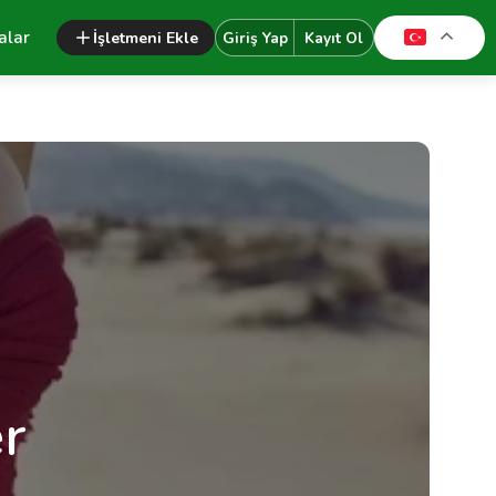
alar
İşletmeni Ekle
Giriş Yap
Kayıt Ol
r