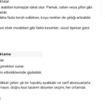
talar:
 alabilen kumaşlar ideal olur. Pamuk, saten veya şifon gibi
ldir.
ha fazla tercih edilirken, koyu renkler de şıklığı artırabilir.
on etek modelleri gibi farklı kesimler, vücut tipinize göre
ıklama
ar.
eçenekleri sunar.
tkinliklerinde giyilebilir.
ikkat çeker; şık bir topuklu ayakkabı ve zarif aksesuarlarla
yın, doğru kısa tasarım abiyeler seçimi, her ortamda
!