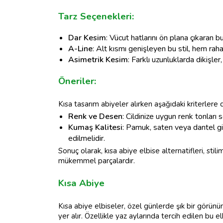
Tarz Seçenekleri:
Dar Kesim
: Vücut hatlarını ön plana çıkaran b
A-Line
: Alt kısmı genişleyen bu stil, hem rah
Asimetrik Kesim
: Farklı uzunluklarda dikişler,
Öneriler:
Kısa tasarım abiyeler alırken aşağıdaki kriterlere d
Renk ve Desen
: Cildinize uygun renk tonları 
Kumaş Kalitesi
: Pamuk, saten veya dantel gib
edilmelidir.
Sonuç olarak, kısa abiye elbise alternatifleri, stil
mükemmel parçalardır.
Kısa Abiye
Kısa abiye elbiseler, özel günlerde şık bir görün
yer alır. Özellikle yaz aylarında tercih edilen bu elb