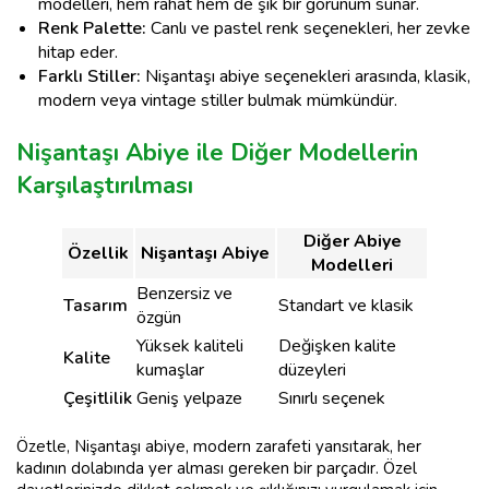
modelleri, hem rahat hem de şık bir görünüm sunar.
Renk Palette:
Canlı ve pastel renk seçenekleri, her zevke
hitap eder.
Farklı Stiller:
Nişantaşı abiye seçenekleri arasında, klasik,
modern veya vintage stiller bulmak mümkündür.
Nişantaşı Abiye ile Diğer Modellerin
Karşılaştırılması
Diğer Abiye
Özellik
Nişantaşı Abiye
Modelleri
Benzersiz ve
Tasarım
Standart ve klasik
özgün
Yüksek kaliteli
Değişken kalite
Kalite
kumaşlar
düzeyleri
Çeşitlilik
Geniş yelpaze
Sınırlı seçenek
Özetle, Nişantaşı abiye, modern zarafeti yansıtarak, her
kadının dolabında yer alması gereken bir parçadır. Özel