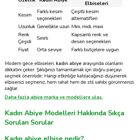
Elbiseleri
Farklı kesim
Çeşitli kesim
Kesim
seçenekleri
alternatifleri
Uzunluk
Genellikle uzun
Mini, midi, maxi
Renk
Kapsamlı renk ve
Sınırlı
Çeşidi
desen seçenekleri
Fiyat
Orta seviye
Farklı bütçelere uygun
Modern gece elbiseleri,
kadın abiye
arayışında olanların
dikkatini çeker. Şıklığınızı tamamlamak için doğru parçayı
seçmek önemlidir. Hangi etkinliğe katılacağınızı düşünerek
elbisenizi seçmeniz, hem rahat hem de stil sahibi görünmenizi
sağlar.
Daha fazla abiye marka ve modellere ulaş.
Kadın Abiye Modelleri Hakkında Sıkça
Sorulan Sorular
Kadın abiye elbise nedir?