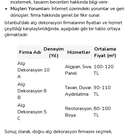
incelemek, tasarım becerileri hakkında bilgi verir.
Müşteri Yorumları
: İnternet üzerindeki yorumlar ve geri
dönüşler, firma hakkında genel bir fikir sunar.
İstanbul'daki alçı dekorasyon firmalarının fiyatları ve hizmet
çeşitliliği karşılaştırıldığında, aşağıdaki gibi bir tablo ortaya
çıkmaktadır:
Deneyim
Ortalama
Firma Adı
Hizmetler
(Yıl)
Fiyat (m²)
Alçı
Alçıpan, Sıva,
100-120
Dekorasyon
10
Panel
TL
A
Alçı
Tavan, Duvar,
90-110
Dekorasyon
8
Aydınlatma
TL
B
Alçı
Restorasyon,
80-100
Dekorasyon
5
Boya
TL
C
Sonuç olarak, doğru alçı dekorasyon firmasını seçmek,