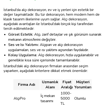
İstanbul'da alçı dekorasyon, ev ve iş yerleri için estetik bir
değer taşımaktadır. Bu tür dekorasyon, hem modern hem de
klasik tasarım ilkelerine uyum sağlar. Alçı dekorasyon,
aşağıdaki avantajları ile İstanbul'daki birçok kişi tarafından
tercih edilmektedir:
Görsel Estetik:
Alçı, zarif detaylar ve şık görünüm sunarak
mekanın atmosferini değiştirir.
Ses ve Isı Yalıtımı:
Alçıpan ve alçı dekorasyon
uygulamaları, ses ve ısı yalıtımı açısından faydalıdır.
Kolay Uygulama:
Alçı dekorasyon, hızla uygulanabilir ve
genellikle kısa süre içerisinde tamamlanabilir.
İstanbul'daki alçı dekorasyon firmaları arasından seçim
yaparken, aşağıdaki kriterlere dikkat etmek önemlidir:
Uzmanlık
Fiyat
Müşteri
Firma Adı
Alanı
Aralığı
Yorumları
1000-
İç mekan
AlçıPro
5000
Olumlu
tasarımı
TL