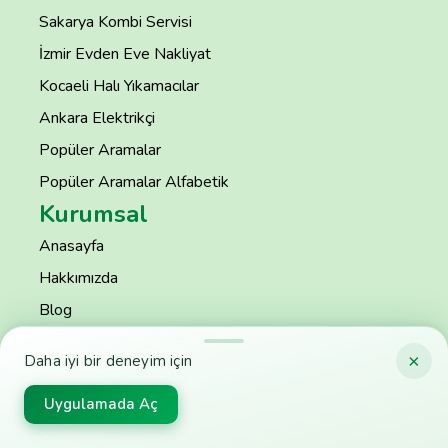
Sakarya Kombi Servisi
İzmir Evden Eve Nakliyat
Kocaeli Halı Yıkamacılar
Ankara Elektrikçi
Popüler Aramalar
Popüler Aramalar Alfabetik
Kurumsal
Anasayfa
Hakkımızda
Blog
Tüm Hizmetler
×
Daha iyi bir deneyim için
Site Nasıl Çalışır?
Uygulamada Aç
Teslimat ve İade Şartları
Kurumsal Üye Kullanıcı Sözleşmesi