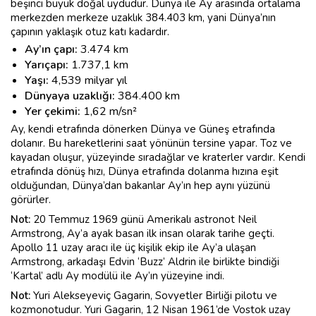
beşinci büyük doğal uydudur. Dünya ile Ay arasında ortalama
merkezden merkeze uzaklık 384.403 km, yani Dünya’nın
çapının yaklaşık otuz katı kadardır.
Ay’ın çapı:
3.474 km
Yarıçapı:
1.737,1 km
Yaşı:
4,539 milyar yıl
Dünyaya uzaklığı:
384.400 km
Yer çekimi:
1,62 m/sn²
Ay, kendi etrafında dönerken Dünya ve Güneş etrafında
dolanır. Bu hareketlerini saat yönünün tersine yapar. Toz ve
kayadan oluşur, yüzeyinde sıradağlar ve kraterler vardır. Kendi
etrafında dönüş hızı, Dünya etrafında dolanma hızına eşit
olduğundan, Dünya’dan bakanlar Ay’ın hep aynı yüzünü
görürler.
Not:
20 Temmuz 1969 günü Amerikalı astronot Neil
Armstrong, Ay’a ayak basan ilk insan olarak tarihe geçti.
Apollo 11 uzay aracı ile üç kişilik ekip ile Ay’a ulaşan
Armstrong, arkadaşı Edvin ‘Buzz’ Aldrin ile birlikte bindiği
‘Kartal’ adlı Ay modülü ile Ay’ın yüzeyine indi.
Not:
Yuri Alekseyeviç Gagarin, Sovyetler Birliği pilotu ve
kozmonotudur. Yuri Gagarin, 12 Nisan 1961’de Vostok uzay