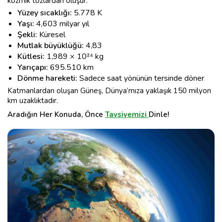
kozmik tozlardan oluşur.
Yüzey sıcaklığı:
5.778 K
Yaşı:
4,603 milyar yıl
Şekli:
Küresel
Mutlak büyüklüğü:
4,83
Kütlesi:
1,989 × 10²⁴ kg
Yarıçapı:
695.510 km
Dönme hareketi:
Sadece saat yönünün tersinde döner
Katmanlardan oluşan Güneş, Dünya’mıza yaklaşık 150 milyon
km uzaklıktadır.
Aradığın Her Konuda, Önce
Tavsiyemizi
Dinle!