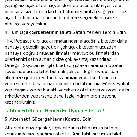
yaptığınız uçak bileti alışverişlerinde puan biriktiriyor ve o
puanlarla size tekrardan bilet almanıza imkan sağlıyor. Ucuza
uçak bileti bulma konusunda ödeme seçenekleri işinize
oldukça yarayacaktır.
4. Tüm Uçak Şirketlerinin Bileti Satan Yerleri Tercih Edin
Thy, Pegasus gibi uçak firmalarından alacağınız biletler daha
pahalıya gelebilir şayet bir çok uçak biletlerini ucuzdan
pahalıya doğru sıralayan firmalar mevcut bu firmalardan
biletlerinizi satın almanız size çok avantaj kazandırabilir.
Örneğin, Skyscanner gibi bilet sorgulayan arama motorları
sayesinde ucuza bilet bulmak çok zor değil. Avrupa‘dan
ülkemize gelecek vatandaşlarımızın veya turistlerin bu
yöntemlerle daha ucuz uçak bileti bulabilirsiniz. Eğer seyahat
yapacağınız yerde konaklayacaksınız otel rezervasyonu da bu
şirketlerden yaparsanız daha fazla indirim promosyonu
kazanabilirsiniz.
Tatilini Erteleme! Hemen En Uygun Bileti Al!
5. Alternatif Güzergahlarını Kontrol Edin
Alternatif güzergahlar, uçak biletinin daha ucuza bulma
konusunda size yardımcı olabilir. Sizin takibiniz ucuza bilet