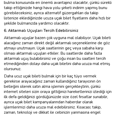
bulma konusunda en önemli avantajınız olacaktır, çünkü sürekli
takip ettiğinizde hangi hava yolu şirketi indirim yapmış bunu
görebileceksiniz, ayrıca alternatif güzergahları da takip
listenize eklediğinizde ucuza uçak bilet fiyatlarını daha hızlı bir
şekilde bulmanızda yardımcı olacaktır.
6. Aktarmalı Uçuşları Tercih Edebilirsiniz
Aktarmalı uçuşlar bazen çok uyguna mal olabiliyor. Uçak bileti
alacağınız zaman direkt değil aktarmalı seçeneklerine de göz
atmayı unutmayın. Uçak saatlerinin geç veya sabaha karşı
olması aktarmalı uçuşları etkiler. Bu saatlerde daha fazla
aktarmalı uçuş bulabilirsiniz ve çoğu insan bu saatleri tercih
etmediğinden dolayı daha uçak biletini daha ucuza mal etmiş
olursunuz.
Daha ucuz uçak bileti bulmak için bir kaç tüyo vermek
gerekirse arayacağınız zaman kullandığınız tarayıcının ön
belleğini silerek satın alma işlemini gerçekleştirin, çünkü
internet siteleri sizin oraya gittiğinizi hareketlerinizi izlediği için
ilk defa geldiğinizi gördüğünüzde size özel fırsatlar sunabilir,
ayrıca uçak bilet kampanyalarından haberdar olarak
işlemlerimizi daha ucuza mal edebilirsiniz. Kısacası; takip,
zaman, teknoloji ve dikkat ile cebinizin yanmasına engel