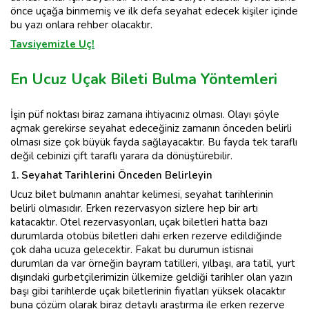
önce uçağa binmemiş ve ilk defa seyahat edecek kişiler içinde
bu yazı onlara rehber olacaktır.
Tavsiyemizle Uç!
En Ucuz Uçak Bileti Bulma Yöntemleri
İşin püf noktası biraz zamana ihtiyacınız olması. Olayı şöyle
açmak gerekirse seyahat edeceğiniz zamanın önceden belirli
olması size çok büyük fayda sağlayacaktır. Bu fayda tek taraflı
değil cebinizi çift taraflı yarara da dönüştürebilir.
1. Seyahat Tarihlerini Önceden Belirleyin
Ucuz bilet bulmanın anahtar kelimesi, seyahat tarihlerinin
belirli olmasıdır. Erken rezervasyon sizlere hep bir artı
katacaktır. Otel rezervasyonları, uçak biletleri hatta bazı
durumlarda otobüs biletleri dahi erken rezerve edildiğinde
çok daha ucuza gelecektir. Fakat bu durumun istisnai
durumları da var örneğin bayram tatilleri, yılbaşı, ara tatil, yurt
dışındaki gurbetçilerimizin ülkemize geldiği tarihler olan yazın
başı gibi tarihlerde uçak biletlerinin fiyatları yüksek olacaktır
buna çözüm olarak biraz detaylı araştırma ile erken rezerve