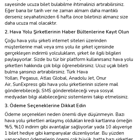
sayesinde ucuza bilet bulabilme ihtimalinizi artırabilirsiniz.
Eğer bana bir tarih ver ne zaman almam daha mantıklı
derseniz seyahatinizden 6 hafta önce biletinizi almanız size
daha ucuza mal olacaktır.
2. Hava Yolu Şirketlerinin Haber Bültenlerine Kayıt Olun
Çoğu hava yolu şirketi internet siteleri üzerinden
müşterilerine mail veya sms yolu ile şirket içerisinde
gerçekleşen indirimli yolculukların, şirket ile ilgili bilgileri
paylaşıyorlar. Sizde bu tür bir platform kullanırsanız hava yolu
şirketleri hakkında çok bilgi öğrenebilirsiniz. Ucuz uçak bileti
bulma şansınızı artırabilirsiniz. Türk Hava
Yolları, Pegasus, Atlas Global, Anadolu Jet, Onur
Air, SunExpress gibi hava yolu şirketlerinin sizlere mail
gönderebileceği, SMS gönderebileceği veya sosyal
medyadan bilgi alabileceğiniz sistemlerini takip etmelisiniz.
3. Ödeme Seçeneklerine Dikkat Edin
Ödeme seçenekleri neden önemli diye düşünmeyin. Bazı
hava yolu şirketleri anlaşmış oldukları kredi kartlarına örneğin
%5, %10 indirim gibi avantajlar sağlıyorlar yada 10 alışverişe
1 bilet hediye gibi kampanyalar düzenliyorlar. Bu yüzden
yapacağınız ödemelerin önemi çok büyük, hatta bazı şirketler