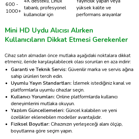
4K destekli, Linux
Yayıncılık yapan veya
600 -
tabanlı, profesyonel
yüksek kalite ve
1000+
kullanıcılar için
performans arayanlar
Mini HD Uydu Alıcısı Alırken
Kullanıcıların Dikkat Etmesi Gerekenler
Cihaz satın almadan önce mutlaka aşağıdaki noktalara dikkat
etmeniz, ileride karşılaşılabilecek olası sorunları en aza indirir:
Garanti ve Teknik Servis:
Güvenilir marka ve servis ağına
sahip ürünleri tercih edin.
Uyumlu Yayın Standartları:
İzlemek istediğiniz kanal ve
platformlarla uyumlu cihazlar seçin.
Kullanıcı Yorumları:
Online platformlarda kullanıcı
deneyimlerini mutlaka okuyun.
Yazılım Güncellemeleri:
Güncel kalabilen ve yeni
özellikler eklenebilen modeller avantajlıdır.
Fiziksel Boyutlar:
Cihazınızın yerleşeceği alanı ölçüp,
boyutlarına göre seçim yapın.