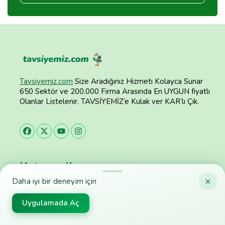
Tavsiyemiz.com
Size Aradığınız Hizmeti Kolayca Sunar
650 Sektör ve 200.000 Firma Arasında En UYGUN fiyatlı
Olanlar Listelenir. TAVSİYEMİZ’e Kulak ver KAR’lı Çık.
Kategoriler
×
Daha iyi bir deneyim için
Oto Çekici
Evden Eve Nakliyat
Uygulamada Aç
Günlük Kiralık Evler