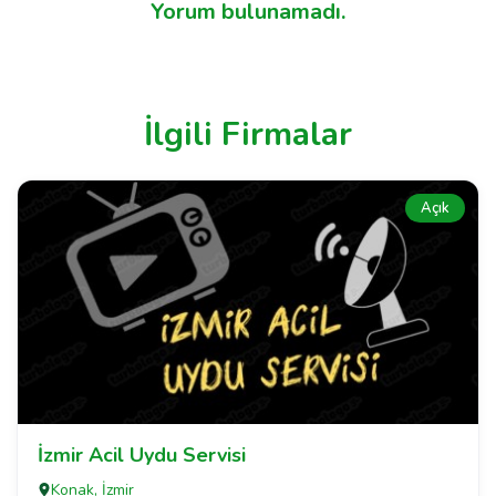
Yorum bulunamadı.
İlgili Firmalar
Açık
İzmir Acil Uydu Servisi
Konak, İzmir