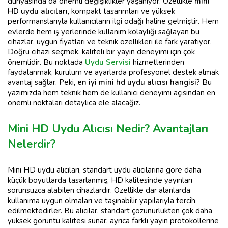
dünyasında da önemli değişiklikler yaşanıyor. Özellikle
mini
HD uydu alıcıları
, kompakt tasarımları ve yüksek
performanslarıyla kullanıcıların ilgi odağı haline gelmiştir. Hem
evlerde hem iş yerlerinde kullanım kolaylığı sağlayan bu
cihazlar, uygun fiyatları ve teknik özellikleri ile fark yaratıyor.
Doğru cihazı seçmek, kaliteli bir yayın deneyimi için çok
önemlidir. Bu noktada
Uydu Servisi
hizmetlerinden
faydalanmak, kurulum ve ayarlarda profesyonel destek almak
avantaj sağlar. Peki,
en iyi mini hd uydu alıcısı hangisi
? Bu
yazımızda hem teknik hem de kullanıcı deneyimi açısından en
önemli noktaları detaylıca ele alacağız.
Mini HD Uydu Alıcısı Nedir? Avantajları
Nelerdir?
Mini HD uydu alıcıları, standart uydu alıcılarına göre daha
küçük boyutlarda tasarlanmış, HD kalitesinde yayınları
sorunsuzca alabilen cihazlardır. Özellikle dar alanlarda
kullanıma uygun olmaları ve taşınabilir yapılarıyla tercih
edilmektedirler. Bu alıcılar, standart çözünürlükten çok daha
yüksek görüntü kalitesi sunar; ayrıca farklı yayın protokollerine