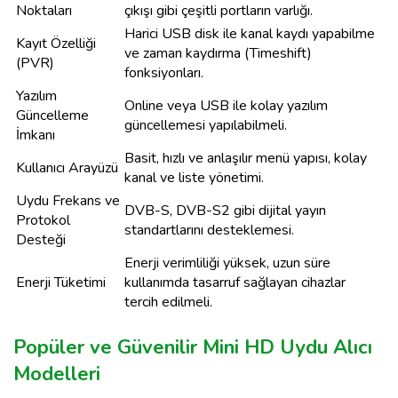
Noktaları
çıkışı gibi çeşitli portların varlığı.
Harici USB disk ile kanal kaydı yapabilme
Kayıt Özelliği
ve zaman kaydırma (Timeshift)
(PVR)
fonksiyonları.
Yazılım
Online veya USB ile kolay yazılım
Güncelleme
güncellemesi yapılabilmeli.
İmkanı
Basit, hızlı ve anlaşılır menü yapısı, kolay
Kullanıcı Arayüzü
kanal ve liste yönetimi.
Uydu Frekans ve
DVB-S, DVB-S2 gibi dijital yayın
Protokol
standartlarını desteklemesi.
Desteği
Enerji verimliliği yüksek, uzun süre
Enerji Tüketimi
kullanımda tasarruf sağlayan cihazlar
tercih edilmeli.
Popüler ve Güvenilir Mini HD Uydu Alıcı
Modelleri