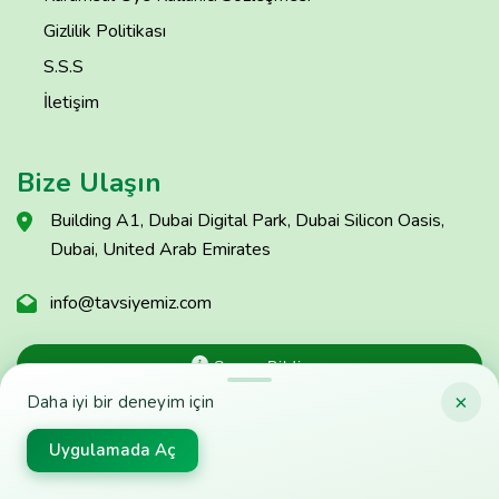
Gizlilik Politikası
S.S.S
İletişim
Bize Ulaşın
Building A1, Dubai Digital Park, Dubai Silicon Oasis,
Dubai, United Arab Emirates
info@tavsiyemiz.com
Sorun Bildir
×
Daha iyi bir deneyim için
Uygulamada Aç
© Copyright Tavsiyemiz 2025 - Tavsiyemiz'e Kulak Ver