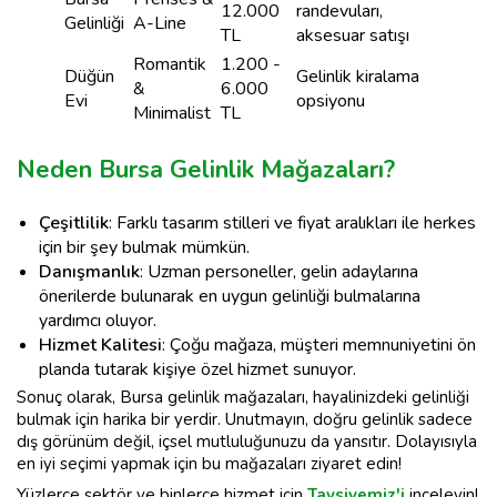
12.000
randevuları,
Gelinliği
A-Line
TL
aksesuar satışı
Romantik
1.200 -
Düğün
Gelinlik kiralama
&
6.000
Evi
opsiyonu
Minimalist
TL
Neden Bursa Gelinlik Mağazaları?
Çeşitlilik
: Farklı tasarım stilleri ve fiyat aralıkları ile herkes
için bir şey bulmak mümkün.
Danışmanlık
: Uzman personeller, gelin adaylarına
önerilerde bulunarak en uygun gelinliği bulmalarına
yardımcı oluyor.
Hizmet Kalitesi
: Çoğu mağaza, müşteri memnuniyetini ön
planda tutarak kişiye özel hizmet sunuyor.
Sonuç olarak, Bursa gelinlik mağazaları, hayalinizdeki gelinliği
bulmak için harika bir yerdir. Unutmayın, doğru gelinlik sadece
dış görünüm değil, içsel mutluluğunuzu da yansıtır. Dolayısıyla
en iyi seçimi yapmak için bu mağazaları ziyaret edin!
Yüzlerce sektör ve binlerce hizmet için
Tavsiyemiz'i
inceleyin!