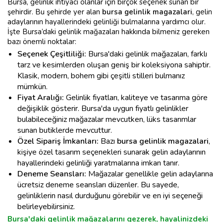
Bursa, gelinlik ihtiyacı olanlar için birçok seçenek sunan bir
şehirdir. Bu şehirde yer alan
bursa gelinlik magazalari
, gelin
adaylarının hayallerindeki gelinliği bulmalarına yardımcı olur.
İşte Bursa’daki gelinlik mağazaları hakkında bilmeniz gereken
bazı önemli noktalar:
Seçenek Çeşitliliği:
Bursa'daki gelinlik mağazaları, farklı
tarz ve kesimlerden oluşan geniş bir koleksiyona sahiptir.
Klasik, modern, bohem gibi çeşitli stilleri bulmanız
mümkün.
Fiyat Aralığı:
Gelinlik fiyatları, kaliteye ve tasarıma göre
değişiklik gösterir. Bursa'da uygun fiyatlı gelinlikler
bulabileceğiniz mağazalar mevcutken, lüks tasarımlar
sunan butiklerde mevcuttur.
Özel Sipariş İmkanları:
Bazı
bursa gelinlik magazalari
,
kişiye özel tasarım seçenekleri sunarak gelin adaylarının
hayallerindeki gelinliği yaratmalarına imkan tanır.
Deneme Seansları:
Mağazalar genellikle gelin adaylarına
ücretsiz deneme seansları düzenler. Bu sayede,
gelinliklerin nasıl durduğunu görebilir ve en iyi seçeneği
belirleyebilirsiniz.
Bursa'daki gelinlik mağazalarını gezerek, hayalinizdeki