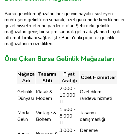
Bursa gelinlik mağazaları, her gelinin hayalini süsleyen
muhteşem gelinlikleri sunarak, özel günlerinde kendilerini en
güzel hissetmelerine yardımcı olur. Şehirdeki gelinlik
mağazaları geniş bir seçim sunarak gelin adaylarına birçok
alternatif imkanı sağlar. İşte Bursa'daki popüler gelinlik
mağazalarının özellikleri:
Öne Çıkan Bursa Gelinlik Mağazaları
Mağaza
Tasarım
Fiyat
Özel Hizmetler
Adı
Stili
Aralığı
2.000 -
Gelinlik
Klasik &
Özel dikim,
10.000
Dünyası
Modern
randevu hizmeti
TL
1.500 -
Moda
Vintage &
Tasarım
8.000
Gelin
Bohem
danışmanlığı
TL
3.000 -
Deneme
Bursa
Prenses &