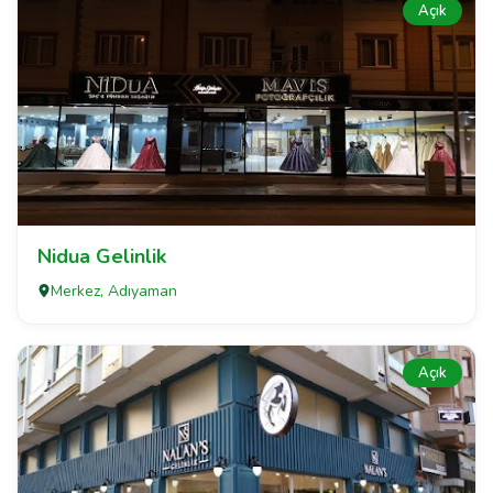
Açık
Nidua Gelinlik
Merkez, Adıyaman
Açık