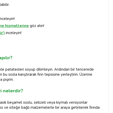
abilir.
nceleyin!
me hizmetlerine
göz atın!
z'i
inceleyin!
pılır?
kle patatesleri soyup dilimleyin. Ardından bir tencerede
bu sosla karıştırarak fırın tepsisine yerleştirin. Üzerine
 pişirin.
i nelerdir?
lasik beşamel soslu, sebzeli veya kıymalı versiyonlar
s ve isteğe bağlı malzemelerle bir araya getirilerek fırında