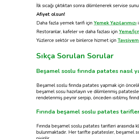
İlk sıcağı çıktıktan sonra dilimlenerek servise sunul
Afiyet olsun!
Daha fazla yemek tarifi için
Yemek Yazılarımız
ı
i
Restoranlar, kafeler ve daha fazlası için
Yeme/İç
Yüzlerce sektör ve binlerce hizmet için
Tavsiyemi
Sıkça Sorulan Sorular
Beşamel soslu fırında patates nasıl ya
Beşamel soslu fırında patates yapmak için önceli
beşamel sosu hazırlayın ve dilimlenmiş patatesleri 
rendelenmiş peynir serpip, önceden ısıtılmış fırında
Fırında beşamel soslu patates tarifler
Fırında beşamel soslu patates tarifleri arasında k
bulunmaktadır. Her tarifte patatesler, beşamel so
pişirilir.