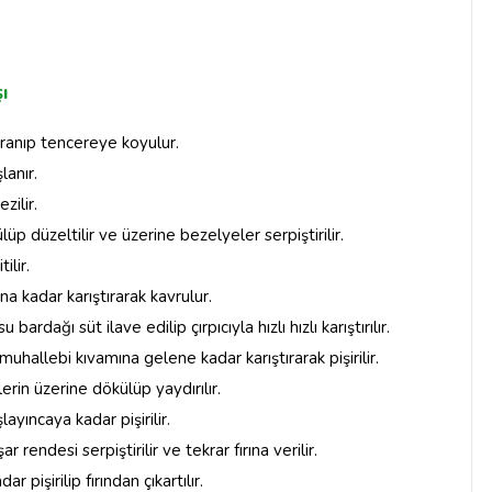
ı
oğranıp tencereye koyulur.
lanır.
zilir.
p düzeltilir ve üzerine bezelyeler serpiştirilir.
ilir.
a kadar karıştırarak kavrulur.
dağı süt ilave edilip çırpıcıyla hızlı hızlı karıştırılır.
 muhallebi kıvamına gelene kadar karıştırarak pişirilir.
in üzerine dökülüp yaydırılır.
ayıncaya kadar pişirilir.
 rendesi serpiştirilir ve tekrar fırına verilir.
 pişirilip fırından çıkartılır.