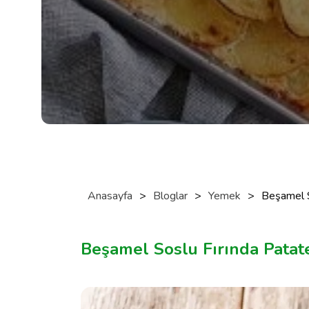
Anasayfa
>
Bloglar
>
Yemek
>
Beşamel S
Beşamel Soslu Fırında Patate