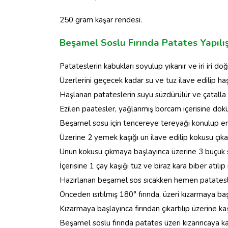
250 gram kaşar rendesi.
Beşamel Soslu Fırında Patates Yapılış
Patateslerin kabukları soyulup yıkanır ve iri iri d
Üzerlerini geçecek kadar su ve tuz ilave edilip haş
Haşlanan patateslerin suyu süzdürülür ve çatalla e
Ezilen paatesler, yağlanmış borcam içerisine dökülü
Beşamel sosu için tencereye tereyağı konulup erit
Üzerine 2 yemek kaşığı un ilave edilip kokusu çıkan
Unun kokusu çıkmaya başlayınca üzerine 3 buçuk su bar
İçerisine 1 çay kaşığı tuz ve biraz kara biber atılıp
Hazırlanan beşamel sos sıcakken hemen patatesler
Önceden ısıtılmış 180° fırında, üzeri kızarmaya başl
Kızarmaya başlayınca fırından çıkartılıp üzerine kaşar
Beşamel soslu fırında patates üzeri kızarıncaya kadar